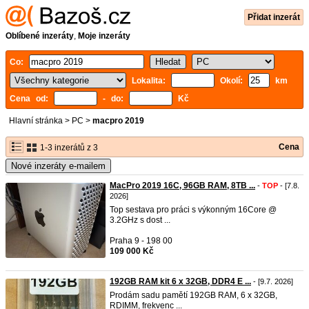
Přidat inzerát
Oblíbené inzeráty
,
Moje inzeráty
Co:
Lokalita:
Okolí:
km
Cena od:
- do:
Kč
Hlavní stránka
>
PC
>
macpro 2019
Cena
1-3 inzerátů z 3
Nové inzeráty e-mailem
MacPro 2019 16C, 96GB RAM, 8TB ...
-
TOP
- [7.8.
2026]
Top sestava pro práci s výkonným 16Core @
3.2GHz s dost ...
Praha 9 - 198 00
109 000 Kč
192GB RAM kit 6 x 32GB, DDR4 E ...
- [9.7. 2026]
Prodám sadu pamětí 192GB RAM, 6 x 32GB,
RDIMM, frekvenc ...