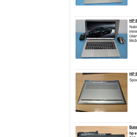
HP 
Nabí
mini
(sta
Možn
HP E
Spod
Bate
hp
e