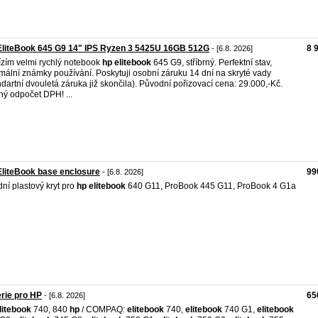
EliteBook 645 G9 14" IPS Ryzen 3 5425U 16GB 512G
8 
- [6.8. 2026]
zím velmi rychlý notebook
hp
elitebook
645 G9, stříbrný. Perfektní stav,
mální známky používání. Poskytuji osobní záruku 14 dní na skryté vady
ndartní dvouletá záruka již skončila). Původní pořizovací cena: 29.000,-Kč.
ý odpočet DPH! ...
liteBook base enclosure
99
- [6.8. 2026]
ní plastový kryt pro
hp
elitebook
640 G11, ProBook 445 G11, ProBook 4 G1a
rie pro HP
65
- [6.8. 2026]
litebook
740, 840
hp
/ COMPAQ:
elitebook
740,
elitebook
740 G1,
elitebook