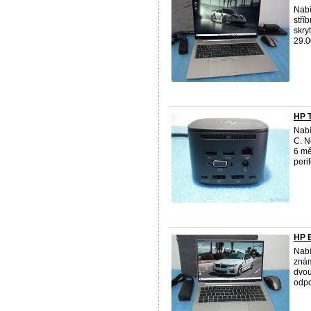
Nabí
stří
skry
29.0
HP T
Nabí
C. N
6 mě
perife
HP E
Nabí
znám
dvou
odpo