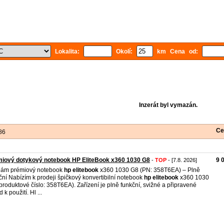
Lokalita:
Okolí:
km Cena od:
Inzerát byl vymazán.
Ce
86
iový dotykový notebook HP EliteBook x360 1030 G8
9 
-
TOP
- [7.8. 2026]
dám prémiový notebook
hp
elitebook
x360 1030 G8 (PN: 358T6EA) – Plně
ční Nabízím k prodeji špičkový konvertibilní notebook
hp
elitebook
x360 1030
produktové číslo: 358T6EA). Zařízení je plně funkční, svižné a připravené
 k použití. Hl ...