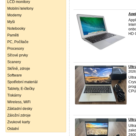
LCD monitory
Mobilní telefony
Appl
Modemy
Appl
Myši
Inte
Notebooky
onbo
HD G
Paměti
PC, Počítače
Procesory
Síťové prvky
Scanery
Ult
Skříně, zdroje
2026
Software
Ult
Spotřební materiál
Crys
prog
Tablety, E-čtečky
CPU 
Tiskárny
Wireless, WiFi
Základní desky
Záložní zdroje
Ultr
Zvukové karty
Ult
Ostatní
zako
2800