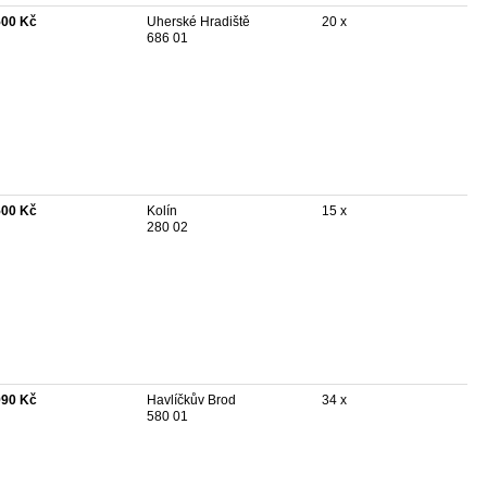
500 Kč
Uherské Hradiště
20 x
686 01
500 Kč
Kolín
15 x
280 02
990 Kč
Havlíčkův Brod
34 x
580 01