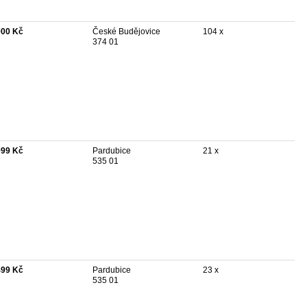
900 Kč
České Budějovice
104 x
374 01
999 Kč
Pardubice
21 x
535 01
499 Kč
Pardubice
23 x
535 01