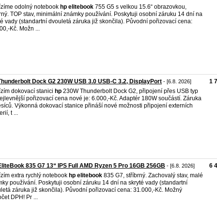
zíme odolný notebook
hp
elitebook
755 G5 s velkou 15.6“ obrazovkou,
brný. TOP stav, minimální známky používání. Poskytuji osobní záruku 14 dní na
té vady (standartní dvouletá záruka již skončila). Původní pořizovací cena:
00,-Kč. Možn ...
hunderbolt Dock G2 230W USB 3.0 USB-C 3.2, DisplayPort
1 
- [6.8. 2026]
zím dokovací stanici
hp
230W Thunderbolt Dock G2, připojení přes USB typ
ejlevnější pořizovací cena nové je: 6.000,-Kč. Adaptér 180W součástí. Záruka
síců. Výkonná dokovací stanice přináší nové možnosti připojení externích
rií, t ...
liteBook 835 G7 13“ IPS Full AMD Ryzen 5 Pro 16GB 256GB
6 
- [6.8. 2026]
zím extra rychlý notebook
hp
elitebook
835 G7, stříbrný. Zachovalý stav, malé
ky používání. Poskytuji osobní záruku 14 dní na skryté vady (standartní
letá záruka již skončila). Původní pořizovací cena: 31.000,-Kč. Možný
čet DPH! Pr ...