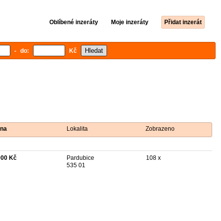
Oblíbené inzeráty
Moje inzeráty
Přidat inzerát
- do:
Kč
na
Lokalita
Zobrazeno
000 Kč
Pardubice
108 x
535 01