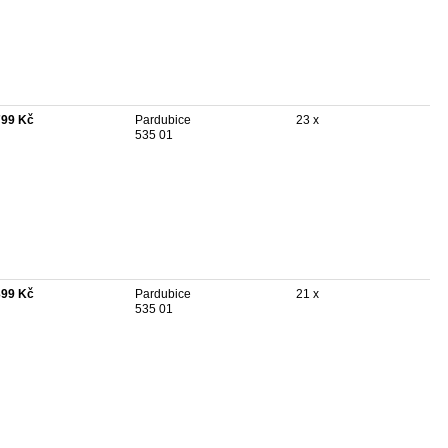
799 Kč
Pardubice
23 x
535 01
399 Kč
Pardubice
21 x
535 01