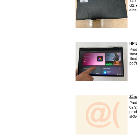
740
G2,
elit
HP E
Prod
stav
film
potř
Záno
Pro
02/2
prod
sRGB