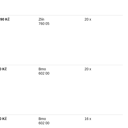
990 Kč
Zlín
20 x
760 05
0 Kč
Brno
20 x
602 00
0 Kč
Brno
16 x
602 00