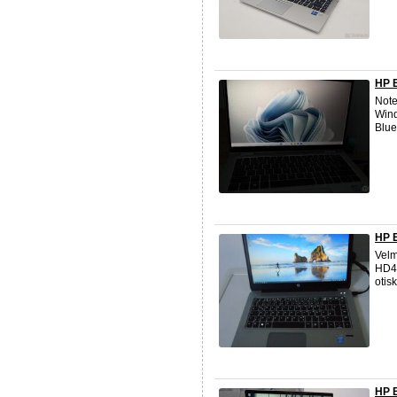
HP E
Note
Wind
Blue
HP E
Velm
HD46
otis
HP 