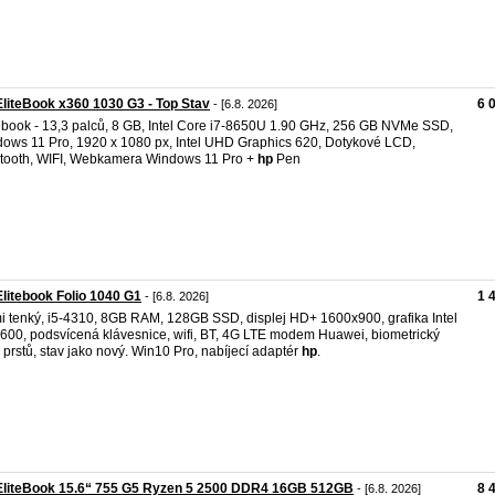
liteBook x360 1030 G3 - Top Stav
6 
- [6.8. 2026]
book - 13,3 palců, 8 GB, Intel Core i7-8650U 1.90 GHz, 256 GB NVMe SSD,
ows 11 Pro, 1920 x 1080 px, Intel UHD Graphics 620, Dotykové LCD,
tooth, WIFI, Webkamera Windows 11 Pro +
hp
Pen
litebook Folio 1040 G1
1 
- [6.8. 2026]
i tenký, i5-4310, 8GB RAM, 128GB SSD, displej HD+ 1600x900, grafika Intel
00, podsvícená klávesnice, wifi, BT, 4G LTE modem Huawei, biometrický
k prstů, stav jako nový. Win10 Pro, nabíjecí adaptér
hp
.
EliteBook 15.6“ 755 G5 Ryzen 5 2500 DDR4 16GB 512GB
8 
- [6.8. 2026]