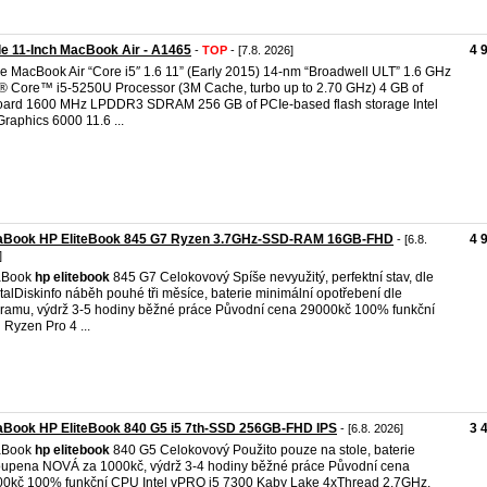
e 11-Inch MacBook Air - A1465
4 
-
TOP
- [7.8. 2026]
e MacBook Air “Core i5″ 1.6 11” (Early 2015) 14-nm “Broadwell ULT” 1.6 GHz
l® Core™ i5-5250U Processor (3M Cache, turbo up to 2.70 GHz) 4 GB of
ard 1600 MHz LPDDR3 SDRAM 256 GB of PCIe-based flash storage Intel
raphics 6000 11.6 ...
raBook HP EliteBook 845 G7 Ryzen 3.7GHz-SSD-RAM 16GB-FHD
4 
- [6.8.
]
raBook
hp
elitebook
845 G7 Celokovový Spíše nevyužitý, perfektní stav, dle
talDiskinfo náběh pouhé tři měsíce, baterie minimální opotřebení dle
ramu, výdrž 3-5 hodiny běžné práce Původní cena 29000kč 100% funkční
Ryzen Pro 4 ...
aBook HP EliteBook 840 G5 i5 7th-SSD 256GB-FHD IPS
3 
- [6.8. 2026]
raBook
hp
elitebook
840 G5 Celokovový Použito pouze na stole, baterie
upena NOVÁ za 1000kč, výdrž 3-4 hodiny běžné práce Původní cena
0kč 100% funkční CPU Intel vPRO i5 7300 Kaby Lake 4xThread 2.7GHz,