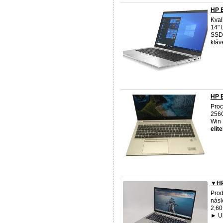
HP E
Kval
14"
SSD,
kláve
HP E
Proc
256G
Win 
elit
▼HP 
Prod
násl
2,60
► Ul