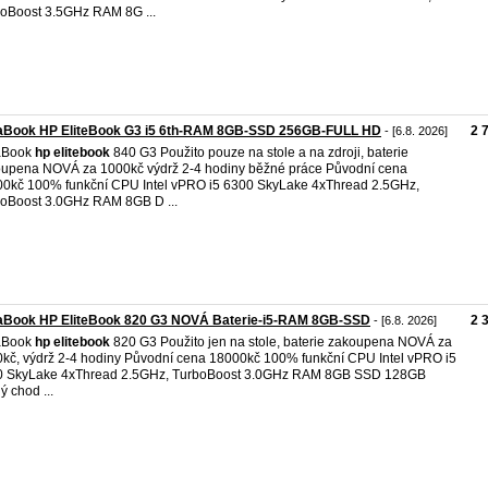
oBoost 3.5GHz RAM 8G ...
raBook HP EliteBook G3 i5 6th-RAM 8GB-SSD 256GB-FULL HD
2 
- [6.8. 2026]
raBook
hp
elitebook
840 G3 Použito pouze na stole a na zdroji, baterie
upena NOVÁ za 1000kč výdrž 2-4 hodiny běžné práce Původní cena
0kč 100% funkční CPU Intel vPRO i5 6300 SkyLake 4xThread 2.5GHz,
oBoost 3.0GHz RAM 8GB D ...
raBook HP EliteBook 820 G3 NOVÁ Baterie-i5-RAM 8GB-SSD
2 
- [6.8. 2026]
raBook
hp
elitebook
820 G3 Použito jen na stole, baterie zakoupena NOVÁ za
kč, výdrž 2-4 hodiny Původní cena 18000kč 100% funkční CPU Intel vPRO i5
0 SkyLake 4xThread 2.5GHz, TurboBoost 3.0GHz RAM 8GB SSD 128GB
ý chod ...