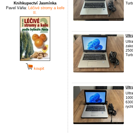
Knihkupectví Jasmínka
Turb
Pavel Váňa:
Léčivé stromy a keře
II.
Ult
Ult
zako
2500
Turb
koupit
Ult
Ult
1000
630
rychl