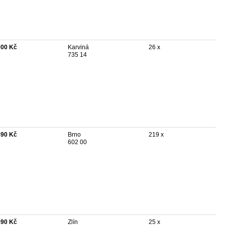
000 Kč
Karviná
26 x
735 14
490 Kč
Brno
219 x
602 00
490 Kč
Zlín
25 x