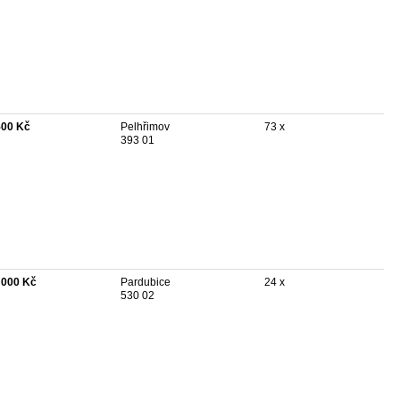
500 Kč
Pelhřimov
73 x
393 01
 000 Kč
Pardubice
24 x
530 02