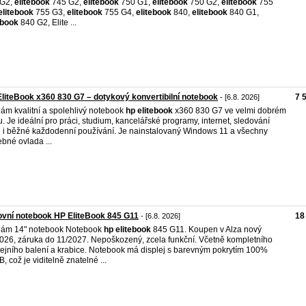
 G2,
elitebook
745 G2,
elitebook
750 G1,
elitebook
750 G2,
elitebook
755
elitebook
755 G3,
elitebook
755 G4,
elitebook
840,
elitebook
840 G1,
ebook
840 G2, Elite ...
liteBook x360 830 G7 – dotykový konvertibilní notebook
7 
- [6.8. 2026]
ám kvalitní a spolehlivý notebook
hp
elitebook
x360 830 G7 ve velmi dobrém
u. Je ideální pro práci, studium, kancelářské programy, internet, sledování
ů i běžné každodenní používání. Je nainstalovaný Windows 11 a všechny
ebné ovlada ...
vní notebook HP EliteBook 845 G11
18
- [6.8. 2026]
dám 14" notebook Notebook
hp
elitebook
845 G11. Koupen v Alza nový
026, záruka do 11/2027. Nepoškozený, zcela funkční. Včetně kompletního
ejního balení a krabice. Notebook má displej s barevným pokrytím 100%
, což je viditelně znatelné ...