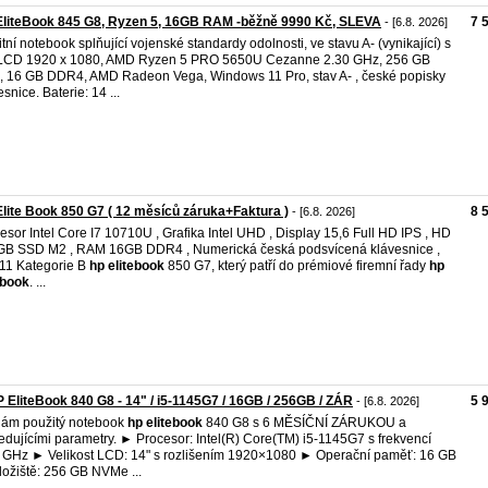
liteBook 845 G8, Ryzen 5, 16GB RAM -běžně 9990 Kč, SLEVA
7 
- [6.8. 2026]
itní notebook splňující vojenské standardy odolnosti, ve stavu A- (vynikající) s
 LCD 1920 x 1080, AMD Ryzen 5 PRO 5650U Cezanne 2.30 GHz, 256 GB
 16 GB DDR4, AMD Radeon Vega, Windows 11 Pro, stav A- , české popisky
snice. Baterie: 14 ...
lite Book 850 G7 ( 12 měsíců záruka+Faktura )
8 
- [6.8. 2026]
esor Intel Core I7 10710U , Grafika Intel UHD , Display 15,6 Full HD IPS , HD
B SSD M2 , RAM 16GB DDR4 , Numerická česká podsvícená klávesnice ,
11 Kategorie B
hp
elitebook
850 G7, který patří do prémiové firemní řady
hp
ebook
. ...
EliteBook 840 G8 - 14" / i5-1145G7 / 16GB / 256GB / ZÁR
5 
- [6.8. 2026]
ám použitý notebook
hp
elitebook
840 G8 s 6 MĚSÍČNÍ ZÁRUKOU a
edujícími parametry. ► Procesor: Intel(R) Core(TM) i5-1145G7 s frekvencí
 GHz ► Velikost LCD: 14" s rozlišením 1920×1080 ► Operační paměť: 16 GB
ožiště: 256 GB NVMe ...