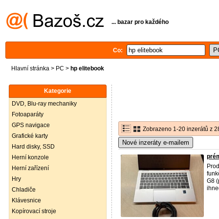
... bazar pro každého
Co:
Hlavní stránka
>
PC
>
hp elitebook
Kategorie
DVD, Blu-ray mechaniky
Fotoaparáty
GPS navigace
Zobrazeno 1-20 inzerátů z 2
Grafické karty
Nové inzeráty e-mailem
Hard disky, SSD
prém
Herní konzole
Pro
Herní zařízení
funk
Hry
G8 (
ihned
Chladiče
Klávesnice
Kopírovací stroje