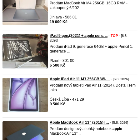
Prodám MacBook Air M4 256GB, 16GB RAM -
zakoupený 6/202 ...
Jihlava - 586 01
19 000 Kč
iPad 9 gen.(2021) + apple penc ...
-
TOP
- [6.8.
2026]
Prodám iPad 9. generace 64GB +
apple
Pencil 1.
generace ...
Plzeň - 301 00
6 500 Kč
Apple iPad Air 11 M3 256GB Wi- ...
- [6.8. 2026]
Prodám nový tablet iPad Air 11 (2024). Dostal jsem
jako ...
Česká Lípa - 471 29
9 500 Kč
Apple MacBook Air 13” (2015) I ...
- [5.8. 2026]
Prodám designový a lehký notebook
apple
MacBook Air 13” ...