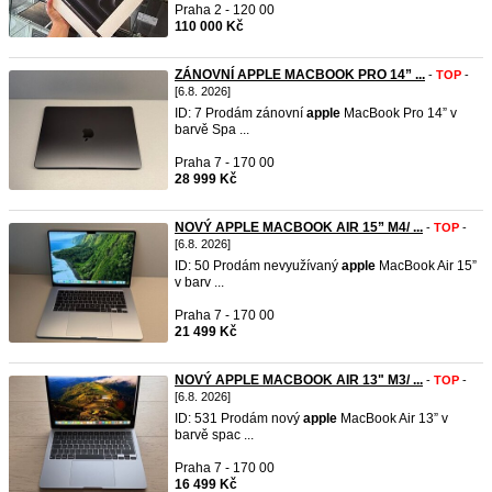
Praha 2 - 120 00
110 000 Kč
ZÁNOVNÍ APPLE MACBOOK PRO 14” ...
-
TOP
-
[6.8. 2026]
ID: 7 Prodám zánovní
apple
MacBook Pro 14” v
barvě Spa ...
Praha 7 - 170 00
28 999 Kč
NOVÝ APPLE MACBOOK AIR 15” M4/ ...
-
TOP
-
[6.8. 2026]
ID: 50 Prodám nevyužívaný
apple
MacBook Air 15”
v barv ...
Praha 7 - 170 00
21 499 Kč
NOVÝ APPLE MACBOOK AIR 13" M3/ ...
-
TOP
-
[6.8. 2026]
ID: 531 Prodám nový
apple
MacBook Air 13” v
barvě spac ...
Praha 7 - 170 00
16 499 Kč