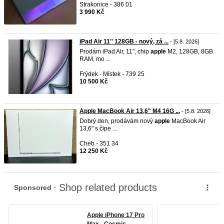
Strakonice - 386 01
3 990 Kč
iPad Air 11'' 128GB - nový, zá ...
- [5.8. 2026]
Prodám iPad Air, 11", chip
apple
M2, 128GB, 8GB
RAM, mo ...
Frýdek - Místek - 739 25
10 500 Kč
Apple MacBook Air 13,6" M4 16G ...
- [5.8. 2026]
Dobrý den, prodávám nový
apple
MacBook Air
13,6" s čipe ...
Cheb - 351 34
12 250 Kč