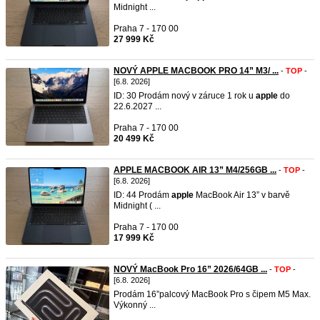
Midnight ...
Praha 7 - 170 00
27 999 Kč
NOVÝ APPLE MACBOOK PRO 14” M3/ ...
-
TOP
-
[6.8. 2026]
ID: 30 Prodám nový v záruce 1 rok u
apple
do
22.6.2027 ...
Praha 7 - 170 00
20 499 Kč
APPLE MACBOOK AIR 13” M4/256GB ...
-
TOP
-
[6.8. 2026]
ID: 44 Prodám
apple
MacBook Air 13” v barvě
Midnight ( ...
Praha 7 - 170 00
17 999 Kč
NOVÝ MacBook Pro 16” 2026/64GB ...
-
TOP
-
[6.8. 2026]
Prodám 16”palcový MacBook Pro s čipem M5 Max.
Výkonný ...