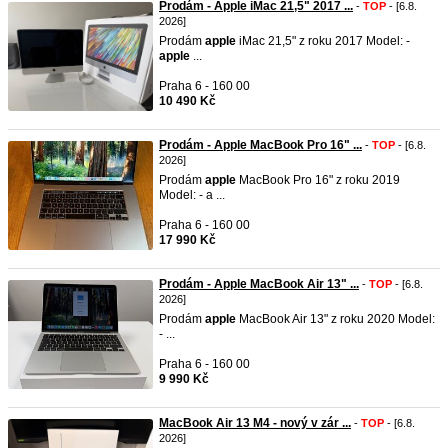
Prodám - Apple iMac 21,5" 2017 ...
-
TOP
- [6.8.
2026]
Prodám
apple
iMac 21,5" z roku 2017 Model: -
apple
...
Praha 6 - 160 00
10 490 Kč
Prodám - Apple MacBook Pro 16" ...
-
TOP
- [6.8.
2026]
Prodám
apple
MacBook Pro 16" z roku 2019
Model: - a ...
Praha 6 - 160 00
17 990 Kč
Prodám - Apple MacBook Air 13" ...
-
TOP
- [6.8.
2026]
Prodám
apple
MacBook Air 13" z roku 2020 Model:
- ...
Praha 6 - 160 00
9 990 Kč
MacBook Air 13 M4 - nový v zár ...
-
TOP
- [6.8.
2026]