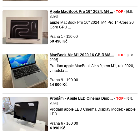
Apple MacBook Pro 16" 2024, M4 ...
-
TOP
- [6.8.
2026]
apple
MacBook Pro 16" 2024, M4 Pro 14-Core 20
Core GPU ...
Praha 1 - 110 00
50 490 Kč
MacBook Air M1 2020 16 GB RAM ...
-
TOP
- [6.8.
2026]
Prodám
apple
MacBook Air s čipem M1, rok 2020,
v nadsta ...
Praha 9 - 199 00
14 000 Kč
Prodám - Apple LED Cinema Disp ...
-
TOP
- [6.8.
2026]
Prodám
apple
LED Cinema Display Model: -
apple
LED ...
Praha 6 - 160 00
4 990 Kč