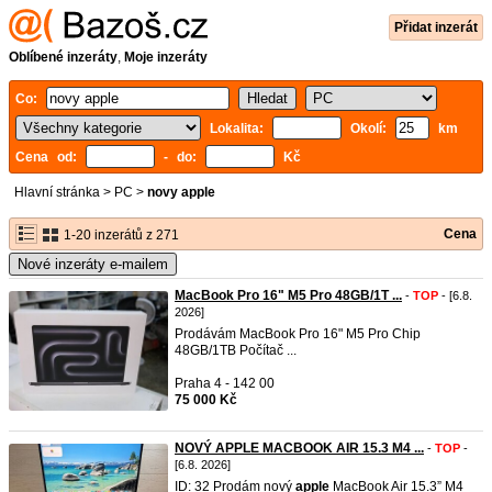
Přidat inzerát
Oblíbené inzeráty
,
Moje inzeráty
Co:
Lokalita:
Okolí:
km
Cena od:
- do:
Kč
Hlavní stránka
>
PC
>
novy apple
Cena
1-20 inzerátů z 271
Nové inzeráty e-mailem
MacBook Pro 16" M5 Pro 48GB/1T ...
-
TOP
- [6.8.
2026]
Prodávám MacBook Pro 16" M5 Pro Chip
48GB/1TB Počítač ...
Praha 4 - 142 00
75 000 Kč
NOVÝ APPLE MACBOOK AIR 15.3 M4 ...
-
TOP
-
[6.8. 2026]
ID: 32 Prodám nový
apple
MacBook Air 15.3” M4