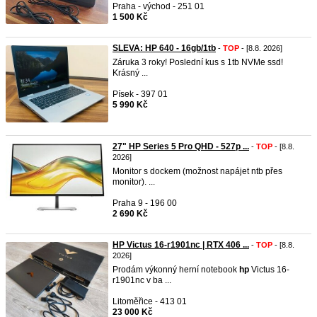
Praha - východ - 251 01
1 500 Kč
SLEVA: HP 640 - 16gb/1tb
-
TOP
- [8.8. 2026]
Záruka 3 roky! Poslední kus s 1tb NVMe ssd!
Krásný ...
Písek - 397 01
5 990 Kč
27" HP Series 5 Pro QHD - 527p ...
-
TOP
- [8.8.
2026]
Monitor s dockem (možnost napájet ntb přes
monitor). ...
Praha 9 - 196 00
2 690 Kč
HP Victus 16-r1901nc | RTX 406 ...
-
TOP
- [8.8.
2026]
Prodám výkonný herní notebook
hp
Victus 16-
r1901nc v ba ...
Litoměřice - 413 01
23 000 Kč