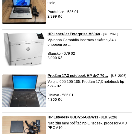
stole, ...
Pardubice - 535 01
2 399 Kč
HP LaserJet Enterprise M604n
- [8.8. 2026]
Výkonná Černobílá laserová tiskárna, A4 •
připojení po ...
Blansko - 679 02
3 000 Kč
Prodám 17,3 notebook HP dv7-70 ...
- [8.8. 2026]
Volejte 605 105 185. Prodám 17,3 notebook
hp
dv7-702 ...
Jihlava - 586 01
4 300 Kč
HP Elitedesk 8GB/256GB/W11
- [8.8. 2026]
Nabízím mini počítač
hp
Elitedesk, procesor AMD
PRO A10 ...