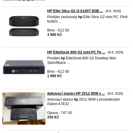
HP Elite Slice G2 i3-6100T 8GB ...
- [8.8. 2026]
Prodám zachovalý
hp
Elite Slice G2 mini PC. Plně
funkčn ...
Brno - 612 00
3 990 Kč
HP EliteDesk 800 G2 mini PC Pe ...
- [8.8. 2026]
Prodám
hp
EliteDesk 800 G2 Desktop Mini.
Specifikace ...
Brno - 612 00
1 990 Kč
dokovací stanici HP 2012 90W s ...
- [8.8. 2026]
dokovací stanici
hp
2012 90W s produktovým
číslem A7E32 ...
Opava - 747 45
250 Kč