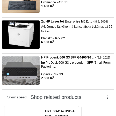
Litoměřice - 411 31
1 400 Kč
2x HP LaserJet Enterprise M611 ...
- [8.8. 2026]
A4, černobílá, výkonná kancelářská tiskárna, až 65
stra ...
Blansko - 679 02
6 000 Kč
HP Prodesk 600 G3 SFF G4400/16 ...
- [8.8. 2026]
hp
ProDesk 600 G3 v provedení SFF (Small Form
Factor) j ...
Opava - 747 33
2 500 Kč