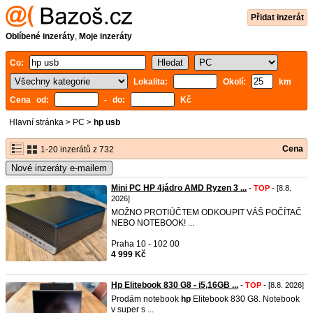
Přidat inzerát
Oblíbené inzeráty
,
Moje inzeráty
Co:
Lokalita:
Okolí:
km
Cena od:
- do:
Kč
Hlavní stránka
>
PC
>
hp usb
Cena
1-20 inzerátů z 732
Nové inzeráty e-mailem
Mini PC HP 4jádro AMD Ryzen 3 ...
-
TOP
- [8.8.
2026]
MOŽNO PROTIÚČTEM ODKOUPIT VÁŠ POČÍTAČ
NEBO NOTEBOOK! ...
Praha 10 - 102 00
4 999 Kč
Hp Elitebook 830 G8 - i5,16GB ...
-
TOP
- [8.8. 2026]
Prodám notebook
hp
Elitebook 830 G8. Notebook
v super s ...