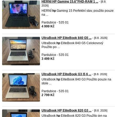
HERNÍ HP Gaming 15.6"FHD-RAM 1 ...
- [8.8.
2026]
HERNÍ
hp
Gaming 15 Perfektní stav, použito pouze
na ...
Pardubice - 535 01
4 999 Kč
UltraBook HP EliteBook 840 G5 ...
- [8.8. 2026]
UltraBook
hp
EliteBook 840 G5 Celokovový
Použito po ...
Pardubice - 535 01
3 499 Kč
UltraBook HP EliteBook G3 i5 6 ...
- [8.8. 2026]
UltraBook
hp
EliteBook 840 G3 Použito pouze na
stole ...
Pardubice - 535 01
2 799 Kč
UltraBook HP EliteBook 820 G3 ...
- [8.8. 2026]
UltraBook
hp
EliteBook 820 G3 Použito jen na