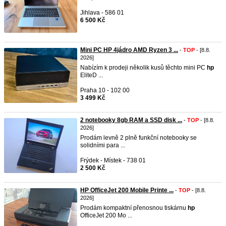
Jihlava - 586 01
6 500 Kč
Mini PC HP 4jádro AMD Ryzen 3 ...
-
TOP
- [8.8.
2026]
Nabízím k prodeji několik kusů těchto mini PC
hp
EliteD ...
Praha 10 - 102 00
3 499 Kč
2 notebooky 8gb RAM a SSD disk ...
-
TOP
- [8.8.
2026]
Prodám levně 2 plně funkční notebooky se
solidními para ...
Frýdek - Místek - 738 01
2 500 Kč
HP OfficeJet 200 Mobile Printe ...
-
TOP
- [8.8.
2026]
Prodám kompaktní přenosnou tiskárnu
hp
OfficeJet 200 Mo ...