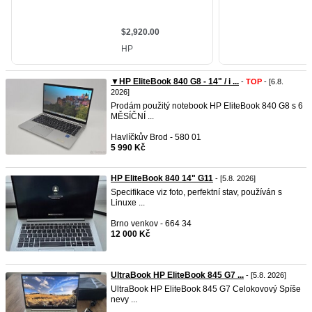
▼HP EliteBook 840 G8 - 14" / i ...
-
TOP
- [6.8.
2026]
Prodám použitý notebook HP EliteBook 840 G8 s 6
MĚSÍČNÍ ...
Havlíčkův Brod - 580 01
5 990 Kč
HP EliteBook 840 14" G11
- [5.8. 2026]
Specifikace viz foto, perfektní stav, používán s
Linuxe ...
Brno venkov - 664 34
12 000 Kč
UltraBook HP EliteBook 845 G7 ...
- [5.8. 2026]
UltraBook HP EliteBook 845 G7 Celokovový Spíše
nevy ...