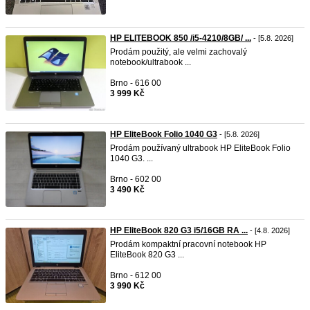
HP ELITEBOOK 850 /i5-4210/8GB/ ...
- [5.8. 2026]
Prodám použitý, ale velmi zachovalý
notebook/ultrabook ...
Brno - 616 00
3 999 Kč
HP EliteBook Folio 1040 G3
- [5.8. 2026]
Prodám používaný ultrabook HP EliteBook Folio
1040 G3. ...
Brno - 602 00
3 490 Kč
HP EliteBook 820 G3 i5/16GB RA ...
- [4.8. 2026]
Prodám kompaktní pracovní notebook HP
EliteBook 820 G3 ...
Brno - 612 00
3 990 Kč