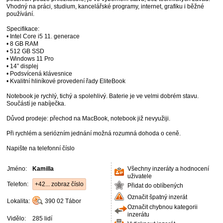
Vhodný na práci, studium, kancelářské programy, internet, grafiku i běžné
používání.
Specifikace:
• Intel Core i5 11. generace
• 8 GB RAM
• 512 GB SSD
• Windows 11 Pro
• 14” displej
• Podsvícená klávesnice
• Kvalitní hliníkové provedení řady EliteBook
Notebook je rychlý, tichý a spolehlivý. Baterie je ve velmi dobrém stavu.
Součástí je nabíječka.
Důvod prodeje: přechod na MacBook, notebook již nevyužiji.
Při rychlém a seriózním jednání možná rozumná dohoda o ceně.
Napište na telefonní číslo
Jméno:
Kamilla
Všechny inzeráty a hodnocení
uživatele
Telefon:
+42... zobraz číslo
Přidat do oblíbených
Označit špatný inzerát
Lokalita:
390 02
Tábor
Označit chybnou kategorii
inzerátu
Vidělo:
285 lidí