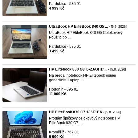
Pardubice - 535 01
4 999 Kč
UltraBook HP EliteBook 840 G5 ...
- [5.8. 2026]
UltraBook HP EliteBook 840 G5 Celokovový
Použito po ...
Pardubice - 535 01
3 499 Kč
HP Elitebook 830 G8 i5-2.6GHz/ ...
- [5.8. 2026]
Na predaj notebook HP Elitebook ôsmej
generácie. Laptop ...
Hodonín - 695 01
11 000 Kč
HP EliteBook 830 G7 1J6F1EA
- [5.8. 2026]
Prodám špičkový celokovový notebook HP
EliteBook 830 G7 ...
Kroměříž - 767 01
9 900 Kč