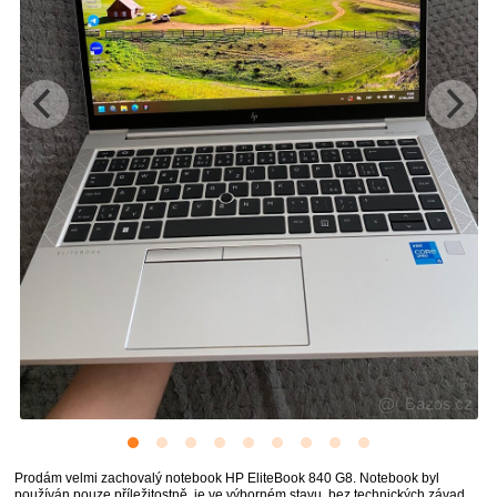
Prodám velmi zachovalý notebook HP EliteBook 840 G8. Notebook byl
používán pouze příležitostně, je ve výborném stavu, bez technických závad.