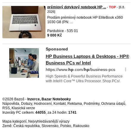
prémiový dotykový notebook HP ...
-
TOP
- [6.8.
2026]
Prodám prémiový notebook HP EliteBook x360
1030 G8 (PN: ...
Pardubice - 535 01
9 000 Kč
©2026 Bazoš -
Inzerce, Bazar Notebooky
Nápověda
,
Dotazy
,
Hodnocení
,
Kontakt
,
Reklama
,
Podmínky
,
Ochrana údajů
,
RSS
,
Inzeráty PC celkem:
44055
, za 24 hodin:
1741
Mapa kategorií
,
Nejvyhledávanější výrazy
Země:
Česká republika
,
Slovensko
,
Polsko
,
Rakousko