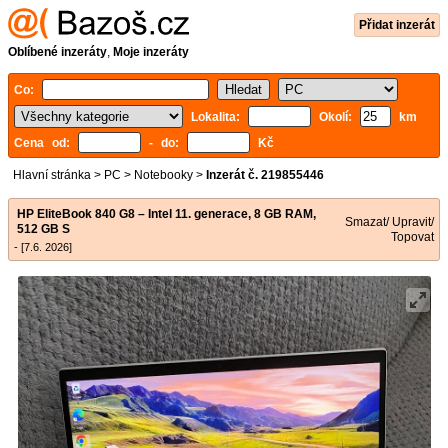
Přidat inzerát
Oblíbené inzeráty
,
Moje inzeráty
Co:
Lokalita:
Okolí:
km
Cena od:
- do:
Kč
Hlavní stránka
>
PC
>
Notebooky
>
Inzerát č. 219855446
HP EliteBook 840 G8 – Intel 11. generace, 8 GB RAM,
Smazat/ Upravit/
512 GB S
Topovat
- [7.6. 2026]