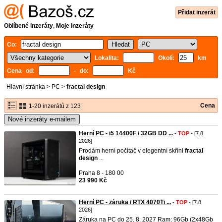
Přidat inzerát
Oblíbené inzeráty
,
Moje inzeráty
Co:
Lokalita:
Okolí:
km
Cena od:
- do:
Kč
Hlavní stránka
>
PC
>
fractal design
Cena
1-20 inzerátů z 123
Nové inzeráty e-mailem
Herní PC - i5 14400F / 32GB DD ...
-
TOP
- [7.8.
2026]
Prodám herní počítač v elegentní skříni
fractal
design
...
Praha 8 - 180 00
23 990 Kč
Herní PC - záruka / RTX 4070Ti ...
-
TOP
- [7.8.
2026]
Záruka na PC do 25. 8. 2027 Ram: 96Gb (2x48Gb