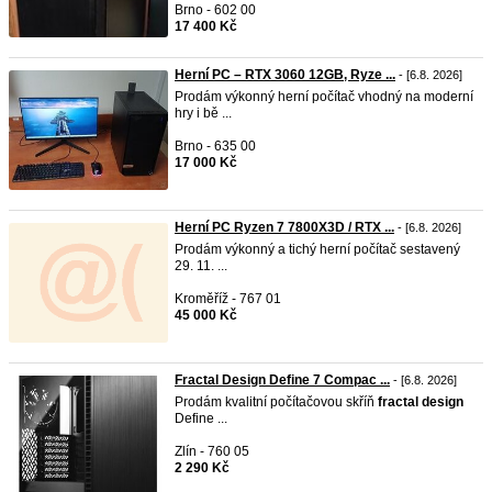
Brno - 602 00
17 400 Kč
Herní PC – RTX 3060 12GB, Ryze ...
- [6.8. 2026]
Prodám výkonný herní počítač vhodný na moderní
hry i bě ...
Brno - 635 00
17 000 Kč
Herní PC Ryzen 7 7800X3D / RTX ...
- [6.8. 2026]
Prodám výkonný a tichý herní počítač sestavený
29. 11. ...
Kroměříž - 767 01
45 000 Kč
Fractal Design Define 7 Compac ...
- [6.8. 2026]
Prodám kvalitní počítačovou skříň
fractal
design
Define ...
Zlín - 760 05
2 290 Kč