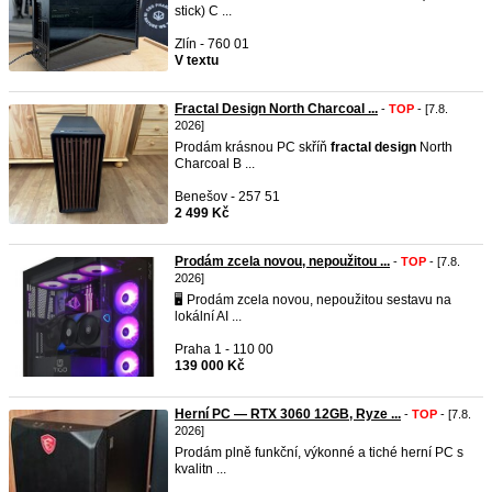
stick) C ...
Zlín - 760 01
V textu
Fractal Design North Charcoal ...
-
TOP
- [7.8.
2026]
Prodám krásnou PC skříň
fractal
design
North
Charcoal B ...
Benešov - 257 51
2 499 Kč
Prodám zcela novou, nepoužitou ...
-
TOP
- [7.8.
2026]
🖥️ Prodám zcela novou, nepoužitou sestavu na
lokální AI ...
Praha 1 - 110 00
139 000 Kč
Herní PC — RTX 3060 12GB, Ryze ...
-
TOP
- [7.8.
2026]
Prodám plně funkční, výkonné a tiché herní PC s
kvalitn ...