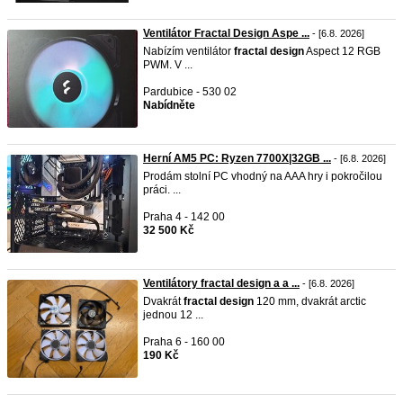
Ventilátor Fractal Design Aspe ...
- [6.8. 2026]
Nabízím ventilátor
fractal
design
Aspect 12 RGB
PWM. V ...
Pardubice - 530 02
Nabídněte
Herní AM5 PC: Ryzen 7700X|32GB ...
- [6.8. 2026]
Prodám stolní PC vhodný na AAA hry i pokročilou
práci. ...
Praha 4 - 142 00
32 500 Kč
Ventilátory fractal design a a ...
- [6.8. 2026]
Dvakrát
fractal
design
120 mm, dvakrát arctic
jednou 12 ...
Praha 6 - 160 00
190 Kč