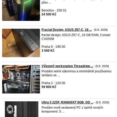
přev ...
Benešov - 256 01
24 500 Kč
Fractal Design, ASUS Z97-C, 16 ...
- [5.8. 2026]
fractal design, ASUS Z97-C, 16 GB RAM, Corsair
CX450M
Praha 9 - 198 00
3 500 Kč
Výkonný workstation Threadripp ...
- [5.8. 2026]
Prodám velmi výkonnou a minimálně používanou
sestavu ve ...
Praha 2 - 120 00
59 900 Kč
Ultra 5 225F, RX6600XT 8GB, DD ...
- [5.8. 2026]
Prodám nově sestavený PC z úplně nových
komponent. S ...