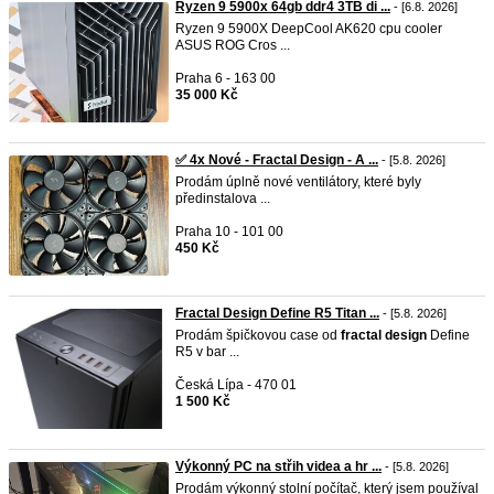
Ryzen 9 5900x 64gb ddr4 3TB di ...
- [6.8. 2026]
Ryzen 9 5900X DeepCool AK620 cpu cooler
ASUS ROG Cros ...
Praha 6 - 163 00
35 000 Kč
✅ 4x Nové - Fractal Design - A ...
- [5.8. 2026]
Prodám úplně nové ventilátory, které byly
předinstalova ...
Praha 10 - 101 00
450 Kč
Fractal Design Define R5 Titan ...
- [5.8. 2026]
Prodám špičkovou case od
fractal
design
Define
R5 v bar ...
Česká Lípa - 470 01
1 500 Kč
Výkonný PC na střih videa a hr ...
- [5.8. 2026]
Prodám výkonný stolní počítač, který jsem používal