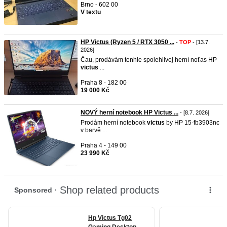
Brno - 602 00
V textu
HP Victus (Ryzen 5 / RTX 3050 ...
-
TOP
- [13.7.
2026]
Čau, prodávám tenhle spolehlivej herní noťas HP
victus
...
Praha 8 - 182 00
19 000 Kč
NOVÝ herní notebook HP Victus ...
- [8.7. 2026]
Prodám herní notebook
victus
by HP 15-fb3903nc
v barvě ...
Praha 4 - 149 00
23 990 Kč