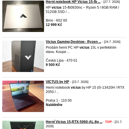
Herní notebook HP Victus 15-fb ...
- [27.7. 2026]
HP
victus
15-fb0830nc – Ryzen 5 / 8GB RAM /
512GB SSD / ...
Brno - 602 00
12 999 Kč
Victus Gaming Desktop - Ryzen ...
- [24.7. 2026]
Prodám herní PC HP
victus
15L v perfektním
stavu. Koupe ...
Česká Lípa - 470 01
9 500 Kč
VICTUS by HP
- [23.7. 2026]
Herní notebook
victus
by HP 15 (i5-13420H / RTX
2050 / ...
Praha 1 - 110 00
Nabídněte
Herní Victus 15,RTX-5060-AL-8g ...
-
TOP
- [21.7.
2026]