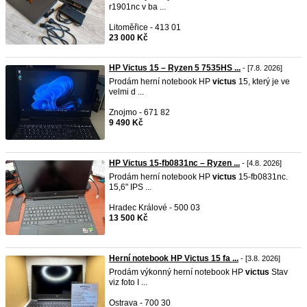
r1901nc v ba ...
Litoměřice - 413 01
23 000 Kč
HP Victus 15 – Ryzen 5 7535HS ...
- [7.8. 2026]
Prodám herní notebook HP
victus
15, který je ve
velmi d ...
Znojmo - 671 82
9 490 Kč
HP Victus 15-fb0831nc – Ryzen ...
- [4.8. 2026]
Prodám herní notebook HP
victus
15-fb0831nc.
15,6" IPS ...
Hradec Králové - 500 03
13 500 Kč
Herní notebook HP Victus 15 fa ...
- [3.8. 2026]
Prodám výkonný herní notebook HP
victus
Stav
viz foto I ...
Ostrava - 700 30