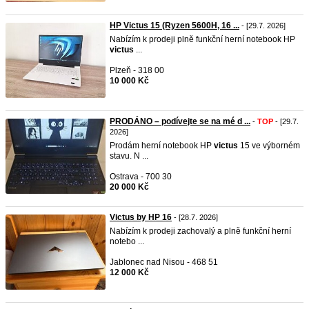
HP Victus 15 (Ryzen 5600H, 16 ...
- [29.7. 2026]
Nabízím k prodeji plně funkční herní notebook HP
victus
...
Plzeň - 318 00
10 000 Kč
PRODÁNO – podívejte se na mé d ...
-
TOP
- [29.7.
2026]
Prodám herní notebook HP
victus
15 ve výborném
stavu. N ...
Ostrava - 700 30
20 000 Kč
Victus by HP 16
- [28.7. 2026]
Nabízím k prodeji zachovalý a plně funkční herní
notebo ...
Jablonec nad Nisou - 468 51
12 000 Kč