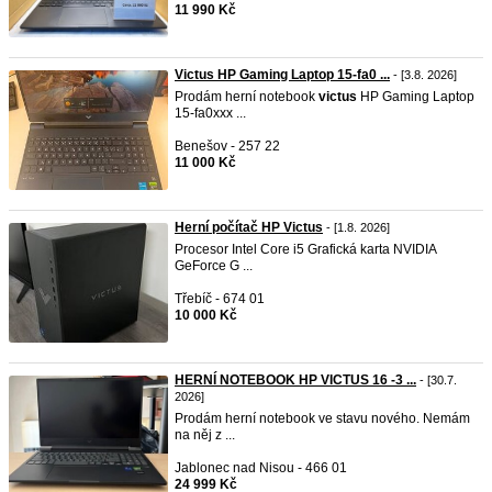
11 990 Kč
Victus HP Gaming Laptop 15-fa0 ...
- [3.8. 2026]
Prodám herní notebook
victus
HP Gaming Laptop
15-fa0xxx ...
Benešov - 257 22
11 000 Kč
Herní počítač HP Victus
- [1.8. 2026]
Procesor Intel Core i5 Grafická karta NVIDIA
GeForce G ...
Třebíč - 674 01
10 000 Kč
HERNÍ NOTEBOOK HP VICTUS 16 -3 ...
- [30.7.
2026]
Prodám herní notebook ve stavu nového. Nemám
na něj z ...
Jablonec nad Nisou - 466 01
24 999 Kč