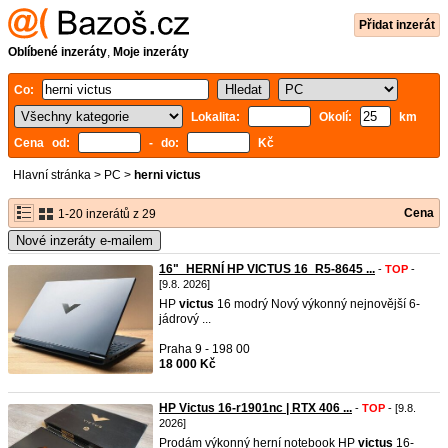
Přidat inzerát
Oblíbené inzeráty
,
Moje inzeráty
Co:
Lokalita:
Okolí:
km
Cena od:
- do:
Kč
Hlavní stránka
>
PC
>
herni victus
Cena
1-20 inzerátů z 29
Nové inzeráty e-mailem
16"_HERNÍ HP VICTUS 16_R5-8645 ...
-
TOP
-
[9.8. 2026]
HP
victus
16 modrý Nový výkonný nejnovější 6-
jádrový ...
Praha 9 - 198 00
18 000 Kč
HP Victus 16-r1901nc | RTX 406 ...
-
TOP
- [9.8.
2026]
Prodám výkonný herní notebook HP
victus
16-