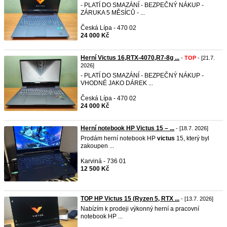
- PLATÍ DO SMAZÁNÍ - BEZPEČNÝ NÁKUP -
ZÁRUKA 5 MĚSÍCŮ - ...
Česká Lípa - 470 02
24 000 Kč
Herní Victus 16,RTX-4070,R7-8g ...
-
TOP
- [21.7.
2026]
- PLATÍ DO SMAZÁNÍ - BEZPEČNÝ NÁKUP -
VHODNÉ JAKO DÁREK ...
Česká Lípa - 470 02
24 000 Kč
Herní notebook HP Victus 15 – ...
- [18.7. 2026]
Prodám herní notebook HP
victus
15, který byl
zakoupen ...
Karviná - 736 01
12 500 Kč
TOP HP Victus 15 (Ryzen 5, RTX ...
- [13.7. 2026]
Nabízím k prodeji výkonný herní a pracovní
notebook HP ...