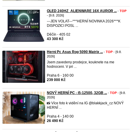
OLED 240HZ_ALIENWARE 16X AUROR ...
-
TOP
- [9.8. 2026]
---JEN VOLAT---***HERNÍ NOVINKA 2026***K
DISPOZICI POSL ...
Děčín - 405 02
43 300 Kč
Herni Pc Asus Rog 5090 Matrix ...
-
TOP
- [9.8.
2026]
Jsem zavedeny prodejce, kouknete na me
hodnoceni. V pri ...
Praha 6 - 160 00
239 000 Kč
NOVÝ HERNÍ PC - i5-12500, 32GB ...
-
TOP
- [9.8.
2026]
📸 Více foto k vidění na IG @blakkjack_cz NOVÝ
HERNÍ ...
Praha 4 - 140 00
26 490 Kč