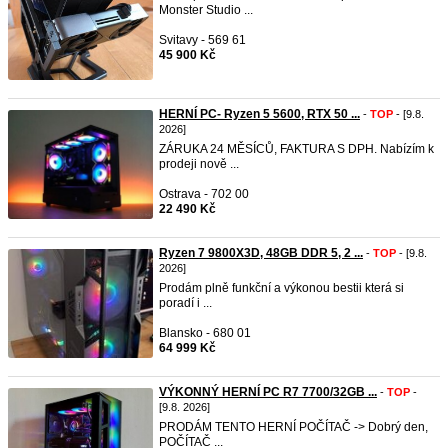
Monster Studio ...
Svitavy - 569 61
45 900 Kč
HERNÍ PC- Ryzen 5 5600, RTX 50 ...
-
TOP
- [9.8.
2026]
ZÁRUKA 24 MĚSÍCŮ, FAKTURA S DPH. Nabízím k
prodeji nově ...
Ostrava - 702 00
22 490 Kč
Ryzen 7 9800X3D, 48GB DDR 5, 2 ...
-
TOP
- [9.8.
2026]
Prodám plně funkční a výkonou bestii která si
poradí i ...
Blansko - 680 01
64 999 Kč
VÝKONNÝ HERNÍ PC R7 7700/32GB ...
-
TOP
-
[9.8. 2026]
PRODÁM TENTO HERNÍ POČÍTAČ -> Dobrý den,
POČÍTAČ ...