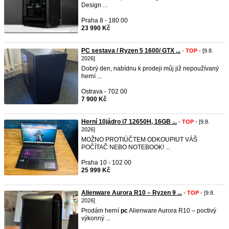
Design ...
Praha 8 - 180 00
23 990 Kč
PC sestava / Ryzen 5 1600/ GTX ...
-
TOP
- [9.8.
2026]
Dobrý den, nabídnu k prodeji můj již nepoužívaný
herní ...
Ostrava - 702 00
7 900 Kč
Herní 10jádro i7 12650H, 16GB ...
-
TOP
- [9.8.
2026]
MOŽNO PROTIÚČTEM ODKOUPIUT VÁŠ
POČÍTAČ NEBO NOTEBOOK! ...
Praha 10 - 102 00
25 999 Kč
Alienware Aurora R10 – Ryzen 9 ...
-
TOP
- [9.8.
2026]
Prodám herní
pc
Alienware Aurora R10 – poctivý
výkonný ...