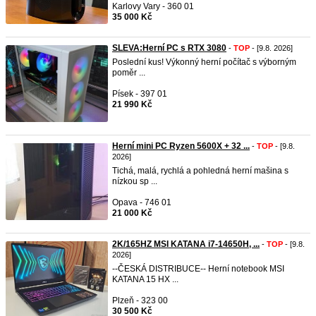
Karlovy Vary - 360 01
35 000 Kč
SLEVA:Herní PC s RTX 3080
-
TOP
- [9.8. 2026]
Poslední kus! Výkonný herní počítač s výborným
poměr ...
Písek - 397 01
21 990 Kč
Herní mini PC Ryzen 5600X + 32 ...
-
TOP
- [9.8.
2026]
Tichá, malá, rychlá a pohledná herní mašina s
nízkou sp ...
Opava - 746 01
21 000 Kč
2K/165HZ MSI KATANA i7-14650H, ...
-
TOP
- [9.8.
2026]
--ČESKÁ DISTRIBUCE-- Herní notebook MSI
KATANA 15 HX ...
Plzeň - 323 00
30 500 Kč