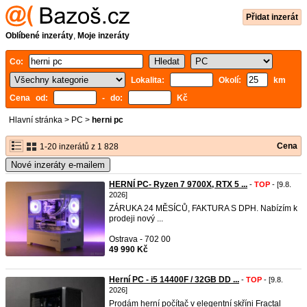
Přidat inzerát
Oblíbené inzeráty
,
Moje inzeráty
Co:
Lokalita:
Okolí:
km
Cena od:
- do:
Kč
Hlavní stránka
>
PC
>
herni pc
Cena
1-20 inzerátů z 1 828
Nové inzeráty e-mailem
HERNÍ PC- Ryzen 7 9700X, RTX 5 ...
-
TOP
- [9.8.
2026]
ZÁRUKA 24 MĚSÍCŮ, FAKTURA S DPH. Nabízím k
prodeji nový ...
Ostrava - 702 00
49 990 Kč
Herní PC - i5 14400F / 32GB DD ...
-
TOP
- [9.8.
2026]
Prodám herní počítač v elegentní skříni Fractal