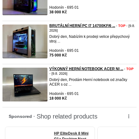
Hodonín - 695 01
38 000 Kč
BRUTÁLNÍ HERNÍ PC I7 14700KF/6 ...
-
TOP
- [9.8.
2026]
Dobrý den, Nabízím k prodeji velice přepychový
stroj ...
Hodonín - 695 01
75 000 Kč
VÝKONNÝ HERNÍ NOTEBOOK ACER NI ...
-
TOP
- [9.8. 2026]
Dobrý den, Prodám Herní notebook od značky
ACER s oz ...
Hodonín - 695 01
18 000 Kč