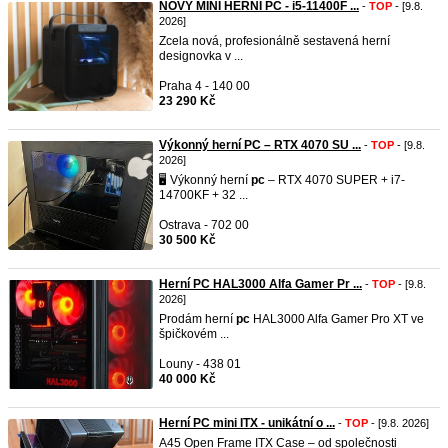
NOVÝ MINI HERNÍ PC - i5-11400F ...
-
TOP
- [9.8.
2026]
Zcela nová, profesionálně sestavená herní
designovka v ...
Praha 4 - 140 00
23 290 Kč
Výkonný herní PC – RTX 4070 SU ...
-
TOP
- [9.8.
2026]
🖥️ Výkonný herní
pc
– RTX 4070 SUPER + i7-
14700KF + 32 ...
Ostrava - 702 00
30 500 Kč
Herní PC HAL3000 Alfa Gamer Pr ...
-
TOP
- [9.8.
2026]
Prodám herní
pc
HAL3000 Alfa Gamer Pro XT ve
špičkovém ...
Louny - 438 01
40 000 Kč
Herní PC mini ITX - unikátní o ...
-
TOP
- [9.8. 2026]
A45 Open Frame ITX Case – od společnosti