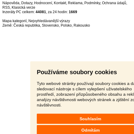
Nápověda
,
Dotazy
,
Hodnocení
,
Kontakt
,
Reklama
,
Podmínky
,
Ochrana údajů
,
RSS
,
Inzeráty PC celkem:
44081
, za 24 hodin:
1669
Mapa kategorií
,
Nejvyhledávanější výrazy
Země:
Česká republika
,
Slovensko
,
Polsko
,
Rakousko
Používáme soubory cookies
Tyto webové stránky používají soubory cookies a da
sledovací nástroje s cílem vylepšení uživatelského
prostředí, zobrazení přizpůsobeného obsahu a rek
analýzy návštěvnosti webových stránek a zjištění z
návštěvnosti.
Souhlasím
Odmítám