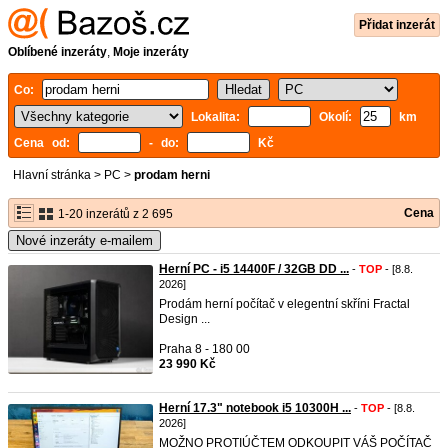
Přidat inzerát
Oblíbené inzeráty
,
Moje inzeráty
Co:
Lokalita:
Okolí:
km
Cena od:
- do:
Kč
Hlavní stránka
>
PC
>
prodam herni
Cena
1-20 inzerátů z 2 695
Nové inzeráty e-mailem
Herní PC - i5 14400F / 32GB DD ...
-
TOP
- [8.8.
2026]
Prodám herní počítač v elegentní skříni Fractal
Design ...
Praha 8 - 180 00
23 990 Kč
Herní 17.3" notebook i5 10300H ...
-
TOP
- [8.8.
2026]
MOŽNO PROTIÚČTEM ODKOUPIT VÁŠ POČÍTAČ