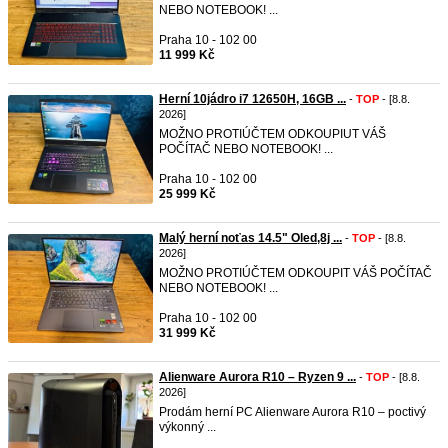
NEBO NOTEBOOK! ...
Praha 10 - 102 00
11 999 Kč
Herní 10jádro i7 12650H, 16GB ...
-
TOP
- [8.8.
2026]
MOŽNO PROTIÚČTEM ODKOUPIUT VÁŠ
POČÍTAČ NEBO NOTEBOOK! ...
Praha 10 - 102 00
25 999 Kč
Malý herní noťas 14.5" Oled,8j ...
-
TOP
- [8.8.
2026]
MOŽNO PROTIÚČTEM ODKOUPIT VÁŠ POČÍTAČ
NEBO NOTEBOOK! ...
Praha 10 - 102 00
31 999 Kč
Alienware Aurora R10 – Ryzen 9 ...
-
TOP
- [8.8.
2026]
Prodám herní PC Alienware Aurora R10 – poctivý
výkonný ...