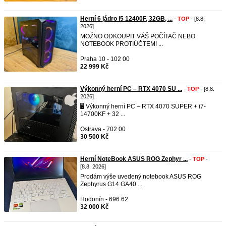
Herní 6 jádro i5 12400F, 32GB, ...
-
TOP
- [8.8.
2026]
MOŽNO ODKOUPIT VÁŠ POČÍTAČ NEBO
NOTEBOOK PROTIÚČTEM! ...
Praha 10 - 102 00
22 999 Kč
Výkonný herní PC – RTX 4070 SU ...
-
TOP
- [8.8.
2026]
🖥️ Výkonný herní PC – RTX 4070 SUPER + i7-
14700KF + 32 ...
Ostrava - 702 00
30 500 Kč
Herní NoteBook ASUS ROG Zephyr ...
-
TOP
-
[8.8. 2026]
Prodám výše uvedený notebook ASUS ROG
Zephyrus G14 GA40 ...
Hodonín - 696 62
32 000 Kč