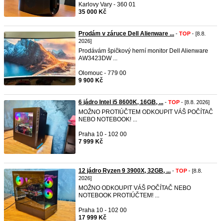
Karlovy Vary - 360 01
35 000 Kč
Prodám v záruce Dell Alienware ...
-
TOP
- [8.8.
2026]
Prodávám špičkový herní monitor Dell Alienware
AW3423DW ...
Olomouc - 779 00
9 900 Kč
6 jádro Intel i5 8600K, 16GB, ...
-
TOP
- [8.8. 2026]
MOŽNO PROTIÚČTEM ODKOUPIT VÁŠ POČÍTAČ
NEBO NOTEBOOK! ...
Praha 10 - 102 00
7 999 Kč
12 jádro Ryzen 9 3900X, 32GB, ...
-
TOP
- [8.8.
2026]
MOŽNO ODKOUPIT VÁŠ POČÍTAČ NEBO
NOTEBOOK PROTIÚČTEM! ...
Praha 10 - 102 00
17 999 Kč