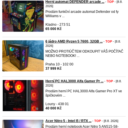
Herní automat DEFENDER arcade ...
-
TOP
- [8.8.
2026]
Prodám funkční arcade automat Defender od fy
Williams v ...
Kladno - 273 51
65 000 Kč
6 jádro AMD Ryzen 5 7600, 32GB ...
-
TOP
- [8.8.
2026]
MOŽNO PROTIÚČTEM ODKOUPIT VÁŠ POČÍTAČ
NEBO NOTEBOOK! ...
Praha 10 - 102 00
37 999 Kč
Herní PC HAL3000 Alfa Gamer Pr ...
-
TOP
- [8.8.
2026]
Prodám herní PC HAL3000 Alfa Gamer Pro XT ve
špičkovém ...
Louny - 438 01
40 000 Kč
Acer Nitro 5 - Intel i5 / RTX ...
-
TOP
- [8.8. 2026]
Prodám herní notebook Acer Nitro 5 AN515-58-