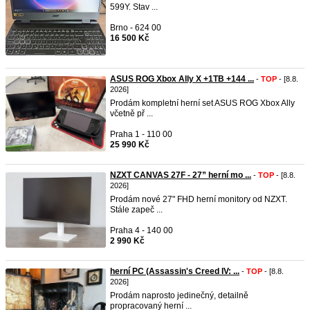
599Y. Stav ...
Brno - 624 00
16 500 Kč
ASUS ROG Xbox Ally X +1TB +144 ...
-
TOP
- [8.8.
2026]
Prodám kompletní herní set ASUS ROG Xbox Ally
včetně př ...
Praha 1 - 110 00
25 990 Kč
NZXT CANVAS 27F - 27” herní mo ...
-
TOP
- [8.8.
2026]
Prodám nové 27" FHD herní monitory od NZXT.
Stále zapeč ...
Praha 4 - 140 00
2 990 Kč
herní PC (Assassin's Creed IV: ...
-
TOP
- [8.8.
2026]
Prodám naprosto jedinečný, detailně
propracovaný herní ...