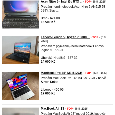
Acer Nitro 5 - Intel i5 / RTX ...
-
TOP
- [6.8. 2026]
Prodám herní notebook Acer Nitro 5 AN515-58-
599Y. Stav ...
Brno - 624 00
16 500 Kč
Lenovo Legion 5 | Ryzen 7 5800 ...
-
TOP
- [6.8.
2026]
Prodávám (vyměním) herní notebook Lenovo
legion 5 15ACH ...
Uherské Hradiště - 687 32
14 000 Kč
MacBook Pro 14” M3 512GB
-
TOP
- [6.8. 2026]
Prodám MacBook Pro 14” M3 8/512GB v barvě
Silver. Krásn ...
Liberec - 460 06
17 000 Kč
MacBook Air 13
-
TOP
- [6.8. 2026]
Prodám MacBook Air 13" model 2019, kupován