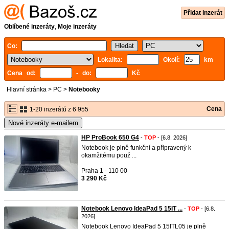
Přidat inzerát
Oblíbené inzeráty
,
Moje inzeráty
Co:
Lokalita:
Okolí:
km
Cena od:
- do:
Kč
Hlavní stránka
>
PC
>
Notebooky
Cena
1-20 inzerátů z 6 955
Nové inzeráty e-mailem
HP ProBook 650 G4
-
TOP
- [6.8. 2026]
Notebook je plně funkční a připravený k
okamžitému použ ...
Praha 1 - 110 00
3 290 Kč
Notebook Lenovo IdeaPad 5 15IT ...
-
TOP
- [6.8.
2026]
Notebook Lenovo IdeaPad 5 15ITL05 je plně