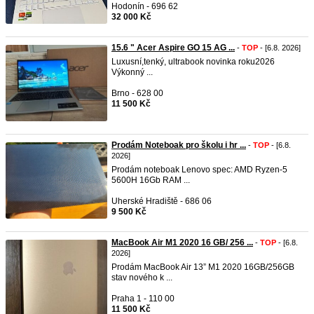
Hodonín - 696 62
32 000 Kč
15.6 " Acer Aspire GO 15 AG ...
-
TOP
- [6.8. 2026]
Luxusní,tenký, ultrabook novinka roku2026
Výkonný ...
Brno - 628 00
11 500 Kč
Prodám Noteboak pro školu i hr ...
-
TOP
- [6.8.
2026]
Prodám noteboak Lenovo spec: AMD Ryzen-5
5600H 16Gb RAM ...
Uherské Hradiště - 686 06
9 500 Kč
MacBook Air M1 2020 16 GB/ 256 ...
-
TOP
- [6.8.
2026]
Prodám MacBook Air 13” M1 2020 16GB/256GB
stav nového k ...
Praha 1 - 110 00
11 500 Kč