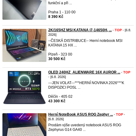
funkční a při ...
Praha 1 - 110 00
8 390 Kč
2K/165HZ MSI KATANA i7-14650H, ...
-
TOP
- [6.8.
2026]
--ČESKÁ DISTRIBUCE-- Herní notebook MSI
KATANA 15 HX ...
Plzeň - 323 00
30 500 Kč
OLED 240HZ_ALIENWARE 16X AUROR ...
-
TOP
- [6.8. 2026]
---JEN VOLAT---***HERNÍ NOVINKA 2026***K
DISPOZICI POSL ...
Děčín - 405 02
43 300 Kč
Herní NoteBook ASUS ROG Zephyr ...
-
TOP
-
[6.8. 2026]
Prodám výše uvedený notebook ASUS ROG
Zephyrus G14 GA40 ...