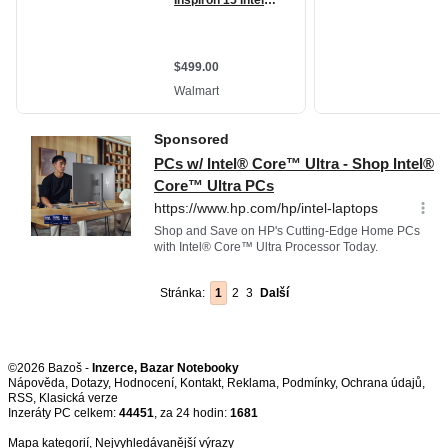
Stránka:
1
2
3
Další
©2026 Bazoš -
Inzerce, Bazar Notebooky
Nápověda
,
Dotazy
,
Hodnocení
,
Kontakt
,
Reklama
,
Podmínky
,
Ochrana údajů
,
RSS
,
Inzeráty PC celkem:
44451
, za 24 hodin:
1681
Mapa kategorií
,
Nejvyhledávanější výrazy