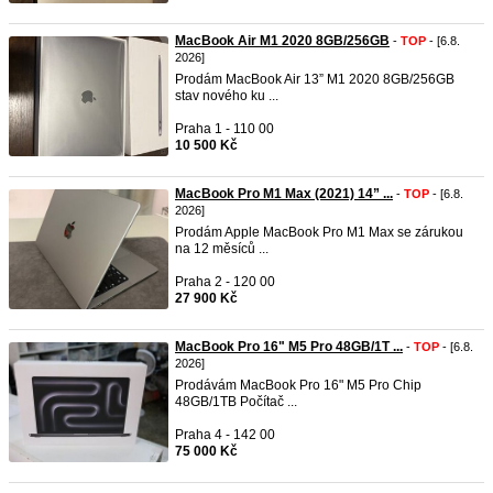
MacBook Air M1 2020 8GB/256GB
-
TOP
- [6.8.
2026]
Prodám MacBook Air 13” M1 2020 8GB/256GB
stav nového ku ...
Praha 1 - 110 00
10 500 Kč
MacBook Pro M1 Max (2021) 14” ...
-
TOP
- [6.8.
2026]
Prodám Apple MacBook Pro M1 Max se zárukou
na 12 měsíců ...
Praha 2 - 120 00
27 900 Kč
MacBook Pro 16" M5 Pro 48GB/1T ...
-
TOP
- [6.8.
2026]
Prodávám MacBook Pro 16" M5 Pro Chip
48GB/1TB Počítač ...
Praha 4 - 142 00
75 000 Kč