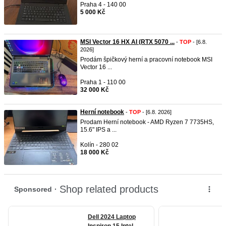
Praha 4 - 140 00
5 000 Kč
MSI Vector 16 HX AI (RTX 5070 ...
-
TOP
- [6.8.
2026]
Prodám špičkový herní a pracovní notebook MSI
Vector 16 ...
Praha 1 - 110 00
32 000 Kč
Herní notebook
-
TOP
- [6.8. 2026]
Prodam Herní notebook - AMD Ryzen 7 7735HS,
15.6" IPS a ...
Kolín - 280 02
18 000 Kč