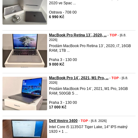
2020 ve Spac ...
Ostrava - 708 00
6 990 Kč
MacBook Pro Retina 13¨, 2020, ...
-
TOP
- [6.8.
2026]
Prodám MacBook Pro Retina 13¨, 2020, i7, 16GB
RAM, 1TB ...
Praha 3 - 130 00
9 000 Kč
MacBook Pro 14¨, 2021, M1 Pro, ...
-
TOP
- [6.8.
2026]
Prodám MacBook Pro 14¨, 2021, M1 Pro, 16GB
RAM, 500GB S ...
Praha 3 - 130 00
17 000 Kč
Dell Vostro 3400
-
TOP
- [6.8. 2026]
Intel Core i5 1135G7 Tiger Lake, 14" IPS matný
1920 × 1 ...