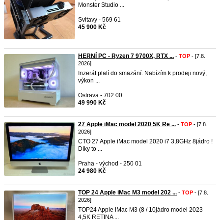
Monster Studio ...
Svitavy - 569 61
45 900 Kč
HERNÍ PC - Ryzen 7 9700X, RTX ...
-
TOP
- [7.8.
2026]
Inzerát platí do smazání. Nabízím k prodeji nový,
výkon ...
Ostrava - 702 00
49 990 Kč
27 Apple iMac model 2020 5K Re ...
-
TOP
- [7.8.
2026]
CTO 27 Apple iMac model 2020 i7 3,8GHz 8jádro !
Díky to ...
Praha - východ - 250 01
24 980 Kč
TOP 24 Apple iMac M3 model 202 ...
-
TOP
- [7.8.
2026]
TOP24 Apple iMac M3 (8 / 10jádro model 2023
4,5K RETINA ...