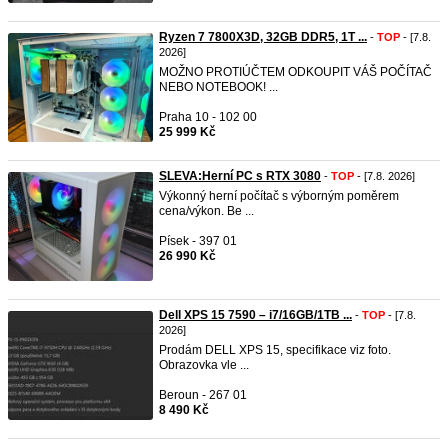
Ryzen 7 7800X3D, 32GB DDR5, 1T ...
-
TOP
- [7.8.
2026]
MOŽNO PROTIÚČTEM ODKOUPIT VÁŠ POČÍTAČ
NEBO NOTEBOOK! ...
Praha 10 - 102 00
25 999 Kč
SLEVA:Herní PC s RTX 3080
-
TOP
- [7.8. 2026]
Výkonný herní počítač s výborným poměrem
cena/výkon. Be ...
Písek - 397 01
26 990 Kč
Dell XPS 15 7590 – i7/16GB/1TB ...
-
TOP
- [7.8.
2026]
Prodám DELL XPS 15, specifikace viz foto.
Obrazovka vle ...
Beroun - 267 01
8 490 Kč