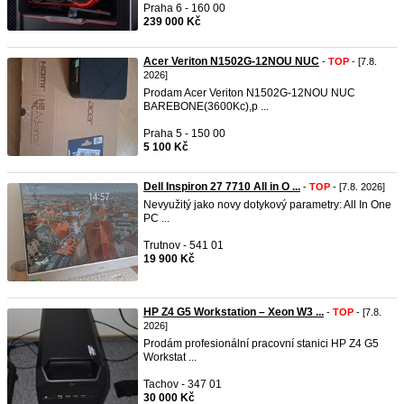
Praha 6 - 160 00
239 000 Kč
Acer Veriton N1502G-12NOU NUC
-
TOP
- [7.8.
2026]
Prodam Acer Veriton N1502G-12NOU NUC
BAREBONE(3600Kc),p ...
Praha 5 - 150 00
5 100 Kč
Dell Inspiron 27 7710 All in O ...
-
TOP
- [7.8. 2026]
Nevyužitý jako novy dotykový parametry: All In One
PC ...
Trutnov - 541 01
19 900 Kč
HP Z4 G5 Workstation – Xeon W3 ...
-
TOP
- [7.8.
2026]
Prodám profesionální pracovní stanici HP Z4 G5
Workstat ...
Tachov - 347 01
30 000 Kč