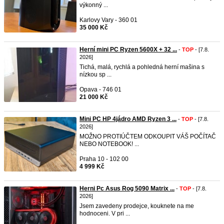
výkonný ...
Karlovy Vary - 360 01
35 000 Kč
Herní mini PC Ryzen 5600X + 32 ...
-
TOP
- [7.8.
2026]
Tichá, malá, rychlá a pohledná herní mašina s
nízkou sp ...
Opava - 746 01
21 000 Kč
Mini PC HP 4jádro AMD Ryzen 3 ...
-
TOP
- [7.8.
2026]
MOŽNO PROTIÚČTEM ODKOUPIT VÁŠ POČÍTAČ
NEBO NOTEBOOK! ...
Praha 10 - 102 00
4 999 Kč
Herni Pc Asus Rog 5090 Matrix ...
-
TOP
- [7.8.
2026]
Jsem zavedeny prodejce, kouknete na me
hodnoceni. V pri ...