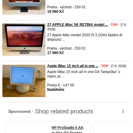
Praha - východ - 250 01
18 980 Kč
27 APPLE iMac 5K RETINA model ...
-
TOP
- [7.8.
2026]
27 Apple iMac model 2020 i5 3,1GHz 6jádro (k
dispozici ...
Praha - východ - 250 01
17 980 Kč
Apple iMac 15 inch all in one ...
-
TOP
- [7.8. 2026]
Apple iMac 15 inch all in one G4 "lampička" s
repro, pl ...
Praha 4 - 147 00
Nabídněte