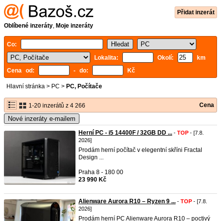
Přidat inzerát
Oblíbené inzeráty
,
Moje inzeráty
Co:
Lokalita:
Okolí:
km
Cena od:
- do:
Kč
Hlavní stránka
>
PC
>
PC, Počítače
Cena
1-20 inzerátů z 4 266
Nové inzeráty e-mailem
Herní PC - i5 14400F / 32GB DD ...
-
TOP
- [7.8.
2026]
Prodám herní počítač v elegentní skříni Fractal
Design ...
Praha 8 - 180 00
23 990 Kč
Alienware Aurora R10 – Ryzen 9 ...
-
TOP
- [7.8.
2026]
Prodám herní PC Alienware Aurora R10 – poctivý