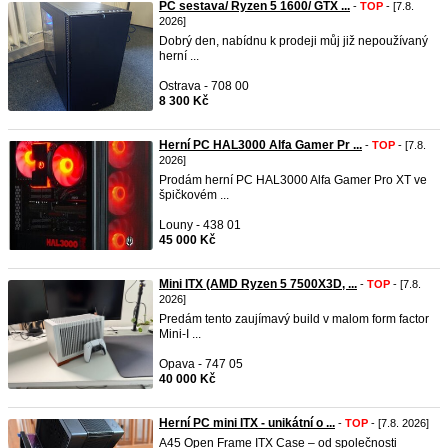
PC sestava/ Ryzen 5 1600/ GTX ...
-
TOP
- [7.8.
2026]
Dobrý den, nabídnu k prodeji můj již nepoužívaný
herní ...
Ostrava - 708 00
8 300 Kč
Herní PC HAL3000 Alfa Gamer Pr ...
-
TOP
- [7.8.
2026]
Prodám herní PC HAL3000 Alfa Gamer Pro XT ve
špičkovém ...
Louny - 438 01
45 000 Kč
Mini ITX (AMD Ryzen 5 7500X3D, ...
-
TOP
- [7.8.
2026]
Predám tento zaujímavý build v malom form factor
Mini-I ...
Opava - 747 05
40 000 Kč
Herní PC mini ITX - unikátní o ...
-
TOP
- [7.8. 2026]
A45 Open Frame ITX Case – od společnosti