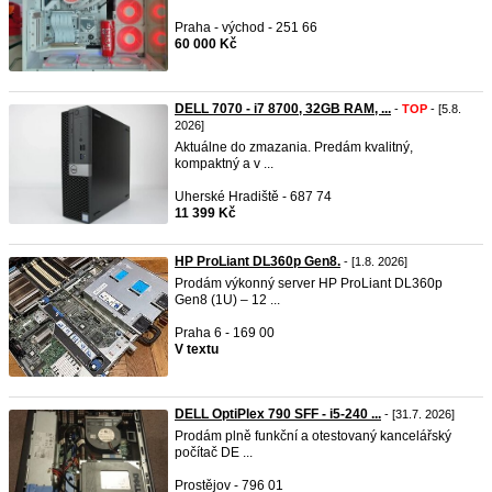
Praha - východ - 251 66
60 000 Kč
DELL 7070 - i7 8700, 32GB RAM, ...
-
TOP
- [5.8.
2026]
Aktuálne do zmazania. Predám kvalitný,
kompaktný a v ...
Uherské Hradiště - 687 74
11 399 Kč
HP ProLiant DL360p Gen8.
- [1.8. 2026]
Prodám výkonný server HP ProLiant DL360p
Gen8 (1U) – 12 ...
Praha 6 - 169 00
V textu
DELL OptiPlex 790 SFF - i5-240 ...
- [31.7. 2026]
Prodám plně funkční a otestovaný kancelářský
počítač DE ...
Prostějov - 796 01