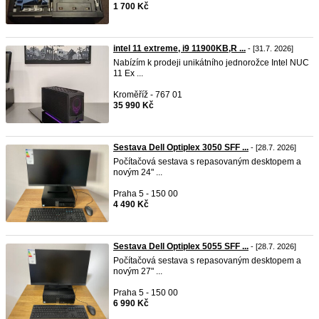
1 700 Kč
intel 11 extreme, i9 11900KB,R ...
- [31.7. 2026]
Nabízím k prodeji unikátního jednorožce Intel NUC
11 Ex ...
Kroměříž - 767 01
35 990 Kč
Sestava Dell Optiplex 3050 SFF ...
- [28.7. 2026]
Počítačová sestava s repasovaným desktopem a
novým 24" ...
Praha 5 - 150 00
4 490 Kč
Sestava Dell Optiplex 5055 SFF ...
- [28.7. 2026]
Počítačová sestava s repasovaným desktopem a
novým 27" ...
Praha 5 - 150 00
6 990 Kč