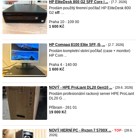
HP EliteDesk 800 G2 SFF Core i ...
- [7.7. 2026]
Prodám použitý firemní počítač HP EliteDesk 800
G2
sff
. ...
Praha 10 - 109 00
1 600 Kč
HP Compaq 8100 Elite SFF, i5, ...
- [2.7. 2026]
Prodám kompletní stolní počítač (case + monitor)
HP Com ...
Praha 4 - 140 00
1 600 Kč
NOVÝ - HPE ProLiant DL20 Gen10 ...
- [29.6. 2026]
Prodám profesionální rackový server HPE ProLiant
DL20 G ...
Příbram - 261 01
19 000 Kč
NOVÝ HERNÍ PC - Ryzen 7 5700X ...
-
TOP
- [28.6.
2026]