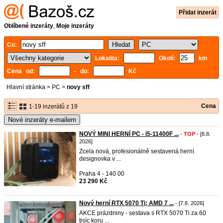
Přidat inzerát
Oblíbené inzeráty
,
Moje inzeráty
Co:
Lokalita:
Okolí:
km
Cena od:
- do:
Kč
Hlavní stránka
>
PC
>
novy sff
Cena
1-19 inzerátů z 19
Nové inzeráty e-mailem
NOVÝ MINI HERNÍ PC - i5-11400F ...
-
TOP
- [8.8.
2026]
Zcela nová, profesionálně sestavená herní
designovka v ...
Praha 4 - 140 00
23 290 Kč
Nový herní RTX 5070 Ti; AMD 7 ...
- [7.8. 2026]
AKCE prázdniny - sestava s RTX 5070 Ti za 60
tisíc koru ...