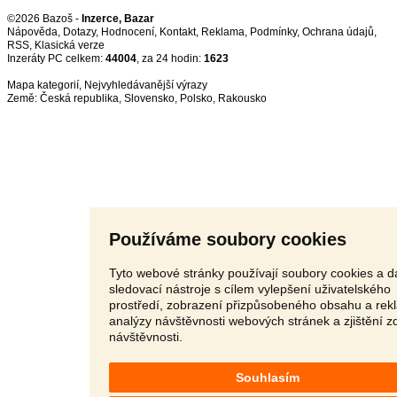
©2026 Bazoš -
Inzerce, Bazar
Nápověda
,
Dotazy
,
Hodnocení
,
Kontakt
,
Reklama
,
Podmínky
,
Ochrana údajů
,
RSS
,
Inzeráty PC celkem:
44004
, za 24 hodin:
1623
Mapa kategorií
,
Nejvyhledávanější výrazy
Země:
Česká republika
,
Slovensko
,
Polsko
,
Rakousko
Používáme soubory cookies
Tyto webové stránky používají soubory cookies a da
sledovací nástroje s cílem vylepšení uživatelského
prostředí, zobrazení přizpůsobeného obsahu a rek
analýzy návštěvnosti webových stránek a zjištění z
návštěvnosti.
Souhlasím