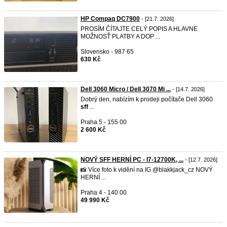
HP Compaq DC7900
- [21.7. 2026]
PROSÍM ČÍTAJTE CELÝ POPIS A HLAVNE
MOŽNOSŤ PLATBY A DOP ...
Slovensko - 987 65
630 Kč
Dell 3060 Micro / Dell 3070 Mi ...
- [14.7. 2026]
Dobrý den, nabízím k prodeji počítače Dell 3060
sff
...
Praha 5 - 155 00
2 600 Kč
NOVÝ SFF HERNÍ PC - I7-12700K, ...
- [12.7. 2026]
📸 Více foto k vidění na IG @blakkjack_cz NOVÝ
HERNÍ ...
Praha 4 - 140 00
49 990 Kč