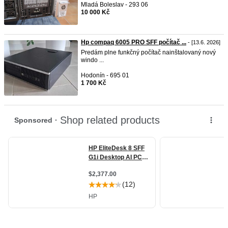
Mladá Boleslav - 293 06
10 000 Kč
Hp compaq 6005 PRO SFF počítač ...
- [13.6. 2026]
Predám plne funkčný počítač nainštalovaný nový
windo ...
Hodonín - 695 01
1 700 Kč