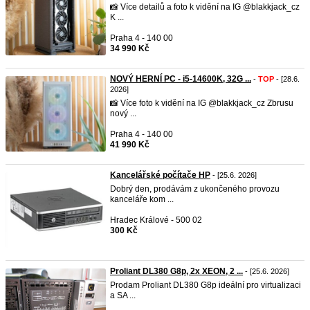
📸 Více detailů a foto k vidění na IG @blakkjack_cz
K ...
Praha 4 - 140 00
34 990 Kč
NOVÝ HERNÍ PC - i5-14600K, 32G ...
-
TOP
- [28.6.
2026]
📸 Více foto k vidění na IG @blakkjack_cz Zbrusu
nový ...
Praha 4 - 140 00
41 990 Kč
Kancelářské počítače HP
- [25.6. 2026]
Dobrý den, prodávám z ukončeného provozu
kanceláře kom ...
Hradec Králové - 500 02
300 Kč
Proliant DL380 G8p, 2x XEON, 2 ...
- [25.6. 2026]
Prodam Proliant DL380 G8p ideální pro virtualizaci
a SA ...