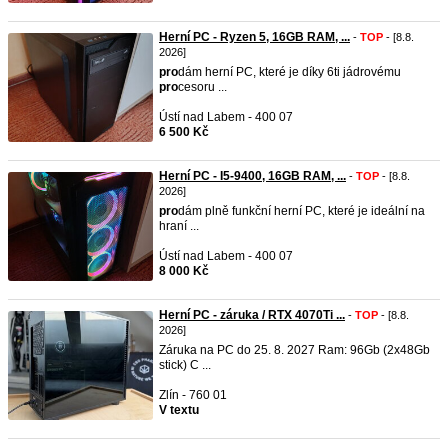
Herní PC - Ryzen 5, 16GB RAM, ...
-
TOP
- [8.8.
2026]
pro
dám herní PC, které je díky 6ti jádrovému
pro
cesoru ...
Ústí nad Labem - 400 07
6 500 Kč
Herní PC - I5-9400, 16GB RAM, ...
-
TOP
- [8.8.
2026]
pro
dám plně funkční herní PC, které je ideální na
hraní ...
Ústí nad Labem - 400 07
8 000 Kč
Herní PC - záruka / RTX 4070Ti ...
-
TOP
- [8.8.
2026]
Záruka na PC do 25. 8. 2027 Ram: 96Gb (2x48Gb
stick) C ...
Zlín - 760 01
V textu