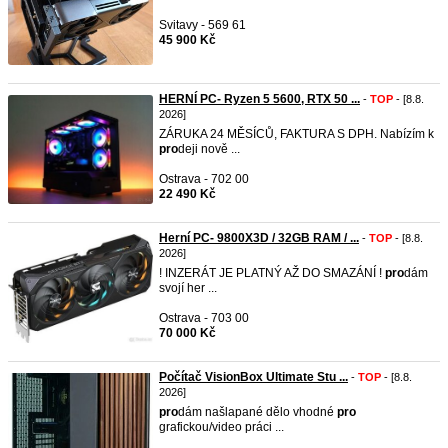
Svitavy - 569 61
45 900 Kč
HERNÍ PC- Ryzen 5 5600, RTX 50 ...
-
TOP
- [8.8.
2026]
ZÁRUKA 24 MĚSÍCŮ, FAKTURA S DPH. Nabízím k
pro
deji nově ...
Ostrava - 702 00
22 490 Kč
Herní PC- 9800X3D / 32GB RAM / ...
-
TOP
- [8.8.
2026]
! INZERÁT JE PLATNÝ AŽ DO SMAZÁNÍ !
pro
dám
svojí her ...
Ostrava - 703 00
70 000 Kč
Počítač VisionBox Ultimate Stu ...
-
TOP
- [8.8.
2026]
pro
dám našlapané dělo vhodné
pro
grafickou/video práci ...