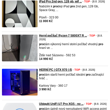
iPad Pro 2nd gen, 128 gb, wif ...
-
TOP
- [8.8. 2026]
Nabízím k
pro
deji iPad
pro
2nd gen, 128 Gb,
Space Gray, ...
Plzeň - 323 00
11 000 Kč
Herní počítač Ryzen 7 5800XT R ...
-
TOP
- [8.8.
2026]
pro
dám výkonný herní stolní počítač vhodný
pro
hraní ve ...
Žďár nad Sázavou - 592 53
14 990 Kč
HERNÍ PC | GTX 970 | i5
-
TOP
- [8.8. 2026]
pro
dám starší herní počítač ideální
pro
začínající
hráč ...
Karlovy Vary - 360 17
3 990 Kč
Ubiquiti UniFi U7 Pro XGS - no ...
-
TOP
- [8.8. 2026]
pro
dám úplně nový nerozbalený WiFi access point