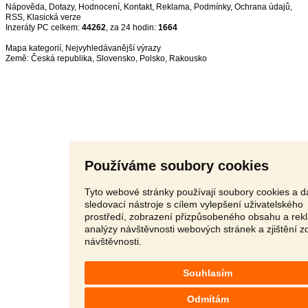
Nápověda
,
Dotazy
,
Hodnocení
,
Kontakt
,
Reklama
,
Podmínky
,
Ochrana údajů
,
RSS
,
Inzeráty PC celkem:
44262
, za 24 hodin:
1664
Mapa kategorií
,
Nejvyhledávanější výrazy
Země:
Česká republika
,
Slovensko
,
Polsko
,
Rakousko
Používáme soubory cookies
Tyto webové stránky používají soubory cookies a da
sledovací nástroje s cílem vylepšení uživatelského
prostředí, zobrazení přizpůsobeného obsahu a rek
analýzy návštěvnosti webových stránek a zjištění z
návštěvnosti.
Souhlasím
Odmítám