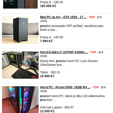
Praha 9 - 190 00
165 000 Kč
Mini PC na hry - GTX 1650 - 1T ...
-
TOP
- [8.8.
2026]
pro
dám kompaktní SFF počítač, navržený jako
tiché a úsp ...
Praha 4 - 140 00
7 990 Kč
Herní 8-jádro i7-10700F 4,8GHz ...
-
TOP
- [8.8.
2026]
Dobrý den,
pro
dám herní PC Lynx Grunex
UltraGamer kon ...
Tábor - 392 01
16 999 Kč
Herni PC - Ryzen 5500, 16GB RA ...
-
TOP
- [8.8.
2026]
pro
dám herní PC, které je díky 12ti vláknovému
pro
cesor ...
Ústí nad Labem - 400 07
12 000 Kč