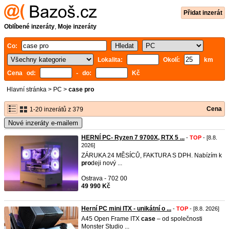
Přidat inzerát
Oblíbené inzeráty
,
Moje inzeráty
Co:
Lokalita:
Okolí:
km
Cena od:
- do:
Kč
Hlavní stránka
>
PC
>
case pro
Cena
1-20 inzerátů z 379
Nové inzeráty e-mailem
HERNÍ PC- Ryzen 7 9700X, RTX 5 ...
-
TOP
- [8.8.
2026]
ZÁRUKA 24 MĚSÍCŮ, FAKTURA S DPH. Nabízím k
pro
deji nový ...
Ostrava - 702 00
49 990 Kč
Herní PC mini ITX - unikátní o ...
-
TOP
- [8.8. 2026]
A45 Open Frame ITX
case
– od společnosti
Monster Studio ...