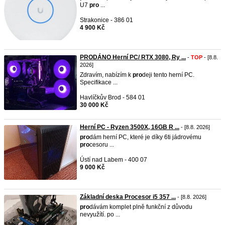
U7
pro
...
Strakonice - 386 01
4 900 Kč
PRODÁNO Herní PC/ RTX 3080, Ry ...
-
TOP
- [8.8.
2026]
Zdravím, nabízím k
pro
deji tento herní PC.
Specifikace ...
Havlíčkův Brod - 584 01
30 000 Kč
Herní PC - Ryzen 3500X, 16GB R ...
- [8.8. 2026]
pro
dám herní PC, které je díky 6ti jádrovému
pro
cesoru ...
Ústí nad Labem - 400 07
9 000 Kč
Základní deska Procesor i5 357 ...
- [8.8. 2026]
pro
dávám komplet plně funkční z důvodu
nevyužítí. po ...