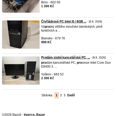
Brno - 602 00
1 300 Kč
Čtyřjádrové PC Intel i5 / 8GB ...
- [8.8. 2026]
Vý
pro
dej většího množství identických, plně
funkčních a ...
Blansko - 679 76
999 Kč
Prodám stolní kancelářské PC, ...
- [8.8. 2026]
pro
dám kancelářské PC,
pro
cesor Intel Core Duo
E8400 3. ...
Vyškov - 683 52
2 300 Kč
Stránka:
1
2
3
Další
©2026 Bazoš -
Inzerce, Bazar