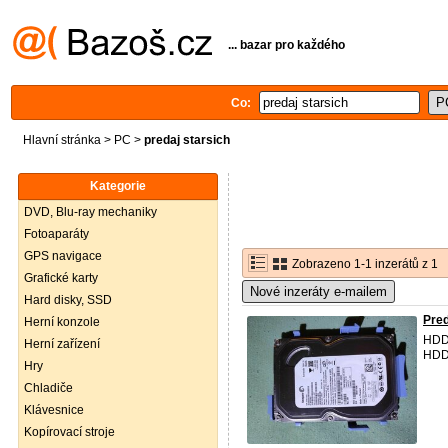
... bazar pro každého
Co:
Hlavní stránka
>
PC
>
predaj starsich
Kategorie
DVD, Blu-ray mechaniky
Fotoaparáty
GPS navigace
Zobrazeno 1-1 inzerátů z 1
Grafické karty
Nové inzeráty e-mailem
Hard disky, SSD
Pred
Herní konzole
HDD
Herní zařízení
HDD(
Hry
Chladiče
Klávesnice
Kopírovací stroje