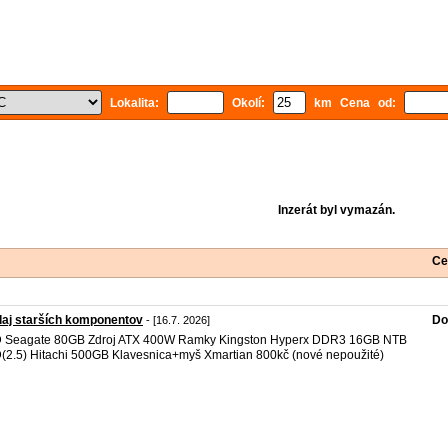
Lokalita:
Okolí:
km Cena od:
Inzerát byl vymazán.
Ce
aj starších komponentov
Do
- [16.7. 2026]
 Seagate 80GB Zdroj ATX 400W Ramky Kingston Hyperx DDR3 16GB NTB
2.5) Hitachi 500GB Klavesnica+myš Xmartian 800kč (nové nepoužité)