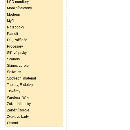
LCD monitory
Mobilní telefony
Modemy
Myši
Notebooky
Paměti
PC, Počítače
Procesory
Síťové prvky
Scanery
Skříně, zdroje
Software
Spotřební materiál
Tablety, E-čtečky
Tiskárny
Wireless, WiFi
Základní desky
Záložní zdroje
Zvukové karty
Ostatní