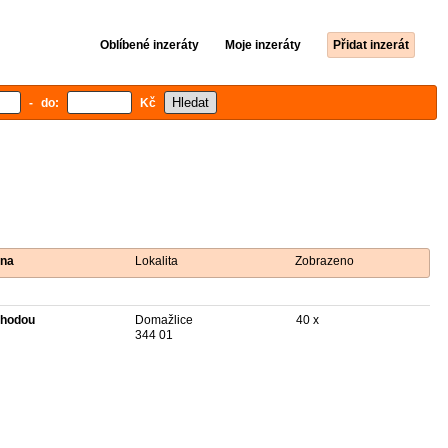
Oblíbené inzeráty
Moje inzeráty
Přidat inzerát
- do:
Kč
na
Lokalita
Zobrazeno
hodou
Domažlice
40 x
344 01