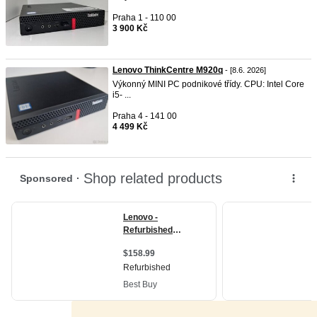
Praha 1 - 110 00
3 900 Kč
Lenovo ThinkCentre M920q
- [8.6. 2026]
Výkonný MINI PC podnikové třídy. CPU: Intel Core
i5- ...
Praha 4 - 141 00
4 499 Kč