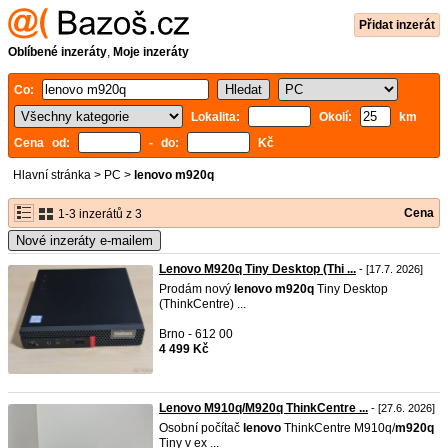
Přidat inzerát
Oblíbené inzeráty
,
Moje inzeráty
Co:
Lokalita:
Okolí:
km
Cena od:
- do:
Kč
Hlavní stránka
>
PC
>
lenovo m920q
Cena
1-3 inzerátů z 3
Nové inzeráty e-mailem
Lenovo M920q Tiny Desktop (Thi ...
- [17.7. 2026]
Prodám nový
lenovo
m920q
Tiny Desktop
(ThinkCentre) ...
Brno - 612 00
4 499 Kč
Lenovo M910q/M920q ThinkCentre ...
- [27.6. 2026]
Osobní počítač
lenovo
ThinkCentre M910q/
m920q
Tiny v ex ...