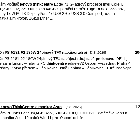
dám Počítač
lenovo
thinkcentre
Edge 72, 2-jádrový procesor Intel Core I3
 (3,40 GHz) SSD Kingston 64GB. Operační Paměť 10gb DDR3 1333mhz,
upy 1x VGA, 1X DisplayPort, 4x USB 2.+ x USB 3.0,Com port,jack na
hátka a mikrofon, 1Gb/s Ether ...
On PS-5181-02 180W 24pinový TFX napájecí zdroj
20
- [3.8. 2026]
On PS-5181-02 180W 24pinový TFX napájecí zdroj např. pro
lenovo
, DELL,
erzální funční, vyndán z PC
thinkcentre
edge e72 Osobní vyzvednutí Praha 4
dřany Platba předem = Zásilkovna 89kč Dobírka = Zásilkovna 110kč Podívejte
...
enovo ThinkCentre a monitor Asus
1 
- [3.8. 2026]
ám PC Intel Pentium,6GB RAM, 500GB HDD,HDMI,DVD RW čtečka karet k
 monitor Asus 19 palců Win 11 pro. Osobní odběr.