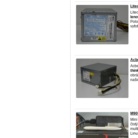
Lit
Lite
len
Polo
vyfo
Acb
Acbe
thin
obrá
naši
M90
Mini
čist
mult
Linu