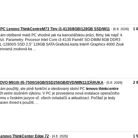
i PC Lenovo ThinkCentreM73 Tiny i3-4130/8GB/128GB SSD/W11
1 
- [6.8. 2026]
ám oblíbené malé PC vhodné jak na kancelářskou práci, filmy, tak např. k
vizi. Parametry: Procesor Intel Core i3-4130 Paměť SO-DIMM 8GB DDR3
-12800S SSD 2,5" 128GB SATA Grafická karta Intel® Graphics 4000 Zvuk
grovaná zvuková ka ...
OVO M910t /i5-7500/16GB/SSD256GB/DVD/WIN11/ZÁRUKA
2 
- [5.8. 2026]
ám použitý, ale plně funkční a otestovaný stolní PC
lenovo
thinkcentre
t velmi slušném výkonu. V PC je provedena nová instalace operačního
ému v českém jazyce vč. všech ovladačů a aktualizací. Počítač je tedy
aven ihned k použití. ...
Lenovo ThinkCenter Edge 72
1 
- [4.8. 2026]