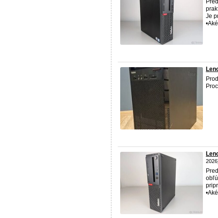
Pred
prak
Je p
•Aké
Leno
Prod
Proc
Len
2026
Pred
obľú
prip
•Aké