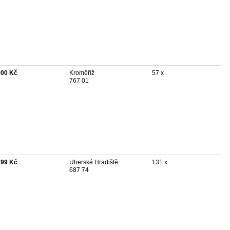
900 Kč
Kroměříž
57 x
767 01
299 Kč
Uherské Hradiště
131 x
687 74