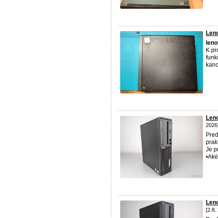
Len
len
K pr
funk
kanc
Len
2026
Pred
prak
Je p
•Aké
Len
[2.8.