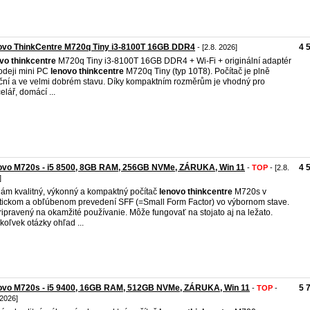
ovo ThinkCentre M720q Tiny i3-8100T 16GB DDR4
4 
- [2.8. 2026]
ovo
thinkcentre
M720q Tiny i3-8100T 16GB DDR4 + Wi-Fi + originální adaptér
odeji mini PC
lenovo
thinkcentre
M720q Tiny (typ 10T8). Počítač je plně
ční a ve velmi dobrém stavu. Díky kompaktním rozměrům je vhodný pro
elář, domácí ...
ovo M720s - i5 8500, 8GB RAM, 256GB NVMe, ZÁRUKA, Win 11
4 
-
TOP
- [2.8.
]
ám kvalitný, výkonný a kompaktný počítač
lenovo
thinkcentre
M720s v
tickom a obľúbenom prevedení SFF (=Small Form Factor) vo výbornom stave.
ripravený na okamžité používanie. Môže fungovať na stojato aj na ležato.
koľvek otázky ohľad ...
ovo M720s - i5 9400, 16GB RAM, 512GB NVMe, ZÁRUKA, Win 11
5 
-
TOP
-
 2026]