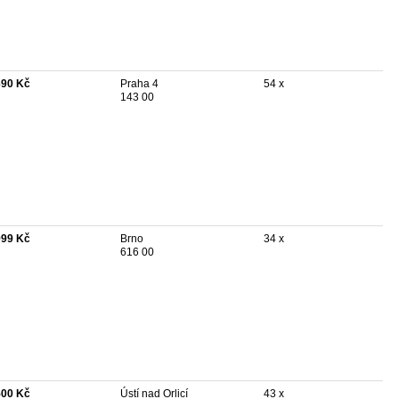
690 Kč
Praha 4
54 x
143 00
999 Kč
Brno
34 x
616 00
500 Kč
Ústí nad Orlicí
43 x