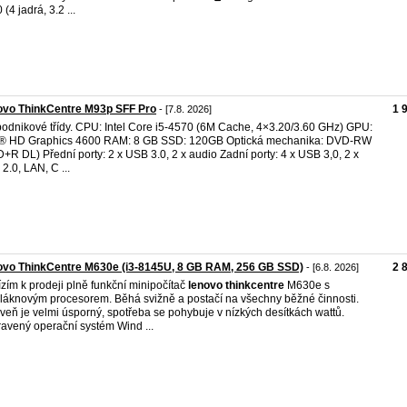
(4 jadrá, 3.2 ...
ovo ThinkCentre M93p SFF Pro
1 
- [7.8. 2026]
odnikové třídy. CPU: Intel Core i5-4570 (6M Cache, 4×3.20/3.60 GHz) GPU:
l® HD Graphics 4600 RAM: 8 GB SSD: 120GB Optická mechanika: DVD-RW
+R DL) Přední porty: 2 x USB 3.0, 2 x audio Zadní porty: 4 x USB 3,0, 2 x
2.0, LAN, C ...
ovo ThinkCentre M630e (i3-8145U, 8 GB RAM, 256 GB SSD)
2 
- [6.8. 2026]
zím k prodeji plně funkční minipočítač
lenovo
thinkcentre
M630e s
vláknovým procesorem. Běhá svižně a postačí na všechny běžné činnosti.
veň je velmi úsporný, spotřeba se pohybuje v nízkých desítkách wattů.
ravený operační systém Wind ...