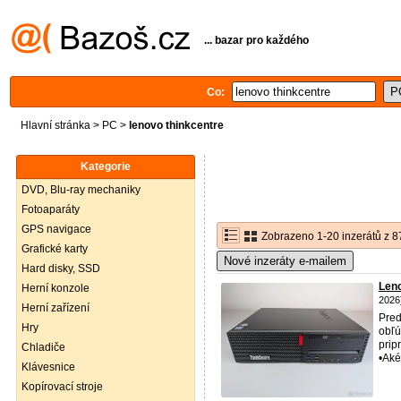
... bazar pro každého
Co:
Hlavní stránka
>
PC
>
lenovo thinkcentre
Kategorie
DVD, Blu-ray mechaniky
Fotoaparáty
GPS navigace
Zobrazeno 1-20 inzerátů z 8
Grafické karty
Nové inzeráty e-mailem
Hard disky, SSD
Len
Herní konzole
2026
Herní zařízení
Pred
Hry
obľú
prip
Chladiče
•Aké
Klávesnice
Kopírovací stroje