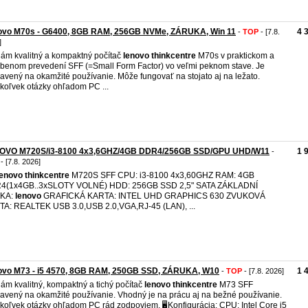
ovo M70s - G6400, 8GB RAM, 256GB NVMe, ZÁRUKA, Win 11
4 
-
TOP
- [7.8.
]
ám kvalitný a kompaktný počítač
lenovo
thinkcentre
M70s v praktickom a
benom prevedení SFF (=Small Form Factor) vo veľmi peknom stave. Je
ravený na okamžité používanie. Môže fungovať na stojato aj na ležato.
koľvek otázky ohľadom PC ...
OVO M720S/i3-8100 4x3,6GHZ/4GB DDR4/256GB SSD/GPU UHD/W11
1 
-
- [7.8. 2026]
lenovo
thinkcentre
M720S SFF CPU: i3-8100 4x3,60GHZ RAM: 4GB
4(1x4GB..3xSLOTY VOLNÉ) HDD: 256GB SSD 2,5" SATA ZÁKLADNÍ
KA:
lenovo
GRAFICKÁ KARTA: INTEL UHD GRAPHICS 630 ZVUKOVÁ
A: REALTEK USB 3.0,USB 2.0,VGA,RJ-45 (LAN), ...
ovo M73 - i5 4570, 8GB RAM, 250GB SSD, ZÁRUKA, W10
1 
-
TOP
- [7.8. 2026]
ám kvalitný, kompaktný a tichý počítač
lenovo
thinkcentre
M73 SFF
ravený na okamžité používanie. Vhodný je na prácu aj na bežné používanie.
koľvek otázky ohľadom PC rád zodpoviem. 🖥️Konfigurácia: CPU: Intel Core i5