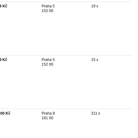
9 Kč
Praha 5
19 x
152 00
9 Kč
Praha 5
15 x
152 00
200 Kč
Praha 8
311 x
181 00