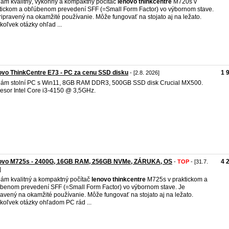
ám kvalitný, výkonný a kompaktný počítač
lenovo
thinkcentre
M720s v
tickom a obľúbenom prevedení SFF (=Small Form Factor) vo výbornom stave.
ripravený na okamžité používanie. Môže fungovať na stojato aj na ležato.
koľvek otázky ohľad ...
vo ThinkCentre E73 - PC za cenu SSD disku
1 
- [2.8. 2026]
ám stolní PC s Win11, 8GB RAM DDR3, 500GB SSD disk Crucial MX500.
esor Intel Core i3-4150 @ 3,5GHz.
ovo M725s - 2400G, 16GB RAM, 256GB NVMe, ZÁRUKA, OS
4 
-
TOP
- [31.7.
]
ám kvalitný a kompaktný počítač
lenovo
thinkcentre
M725s v praktickom a
benom prevedení SFF (=Small Form Factor) vo výbornom stave. Je
ravený na okamžité používanie. Môže fungovať na stojato aj na ležato.
koľvek otázky ohľadom PC rád ...