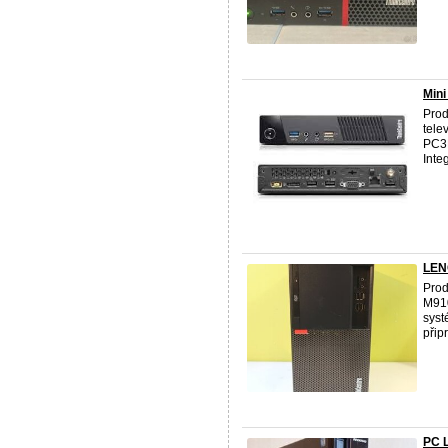
Min
Prod
tele
PC3L
Inte
LEN
Prod
M910
syst
připr
PC 