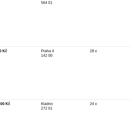
564 01
0 Kč
Praha 4
28 x
142 00
200 Kč
Kladno
24 x
272 01