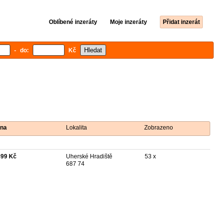
Oblíbené inzeráty
Moje inzeráty
Přidat inzerát
- do:
Kč
na
Lokalita
Zobrazeno
899 Kč
Uherské Hradiště
53 x
687 74