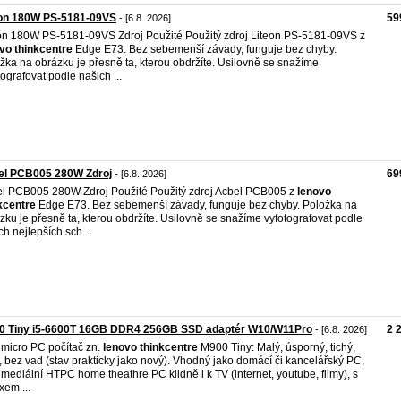
eon 180W PS-5181-09VS
59
- [6.8. 2026]
on 180W PS-5181-09VS Zdroj Použité Použitý zdroj Liteon PS-5181-09VS z
ovo
thinkcentre
Edge E73. Bez sebemenší závady, funguje bez chyby.
žka na obrázku je přesně ta, kterou obdržíte. Usilovně se snažíme
tografovat podle našich ...
el PCB005 280W Zdroj
69
- [6.8. 2026]
l PCB005 280W Zdroj Použité Použitý zdroj Acbel PCB005 z
lenovo
kcentre
Edge E73. Bez sebemenší závady, funguje bez chyby. Položka na
zku je přesně ta, kterou obdržíte. Usilovně se snažíme vyfotografovat podle
ch nejlepších sch ...
0 Tiny i5-6600T 16GB DDR4 256GB SSD adaptér W10/W11Pro
2 
- [6.8. 2026]
 micro PC počítač zn.
lenovo
thinkcentre
M900 Tiny: Malý, úsporný, tichý,
ý, bez vad (stav prakticky jako nový). Vhodný jako domácí či kancelářský PC,
imediální HTPC home theathre PC klidně i k TV (internet, youtube, filmy), s
xem ...