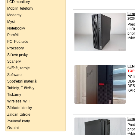
LCD monitory
Mobilní telefony
Len
Modemy
2026
Myši
Pred
Notebooky
obľú
prip
Paměti
•Aké
PC, Počítače
Procesory
Síťové prvky
Scanery
LEN
Skříně, zdroje
TOP
Software
PC
Spotřební materiál
DDR
DES
Tablety, E-čtečky
KART
Tiskárny
Wireless, WiFi
Základní desky
Záložní zdroje
Len
Zvukové karty
Pred
Ostatní
prip
•Aké