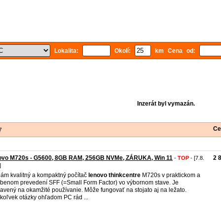
Lokalita:
Okolí:
km Cena od:
Inzerát byl vymazán.
Ce
7
ovo M720s - G5600, 8GB RAM, 256GB NVMe, ZÁRUKA, Win 11
2 
-
TOP
- [7.8.
]
ám kvalitný a kompaktný počítač
lenovo
thinkcentre
M720s v praktickom a
benom prevedení SFF (=Small Form Factor) vo výbornom stave. Je
ravený na okamžité používanie. Môže fungovať na stojato aj na ležato.
koľvek otázky ohľadom PC rád ...