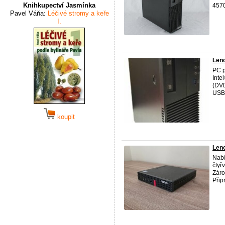
Knihkupectví Jasmínka
4570 
Pavel Váňa:
Léčivé stromy a keře
I.
Len
PC p
Inte
(DVD
USB 
koupit
Len
Nabí
čtyř
Záro
Přip