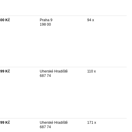
500 Kč
Praha 9
94 x
198 00
599 Kč
Uherské Hradiště
110 x
687 74
799 Kč
Uherské Hradiště
171 x
687 74