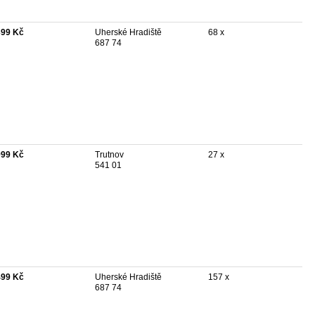
399 Kč
Uherské Hradiště
68 x
687 74
999 Kč
Trutnov
27 x
541 01
499 Kč
Uherské Hradiště
157 x
687 74