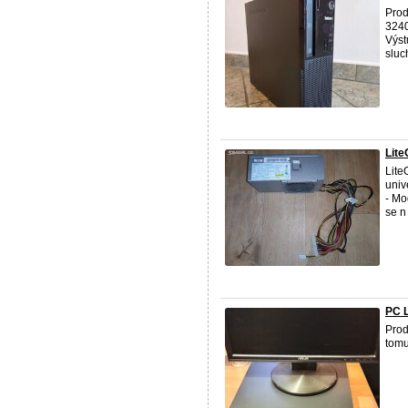
Pro
3240
Výst
sluc
Lite
Lite
univ
- Mo
se n 
PC L
Prod
tomu