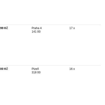
999 Kč
Praha 4
17 x
141 00
800 Kč
Plzeň
16 x
318 00