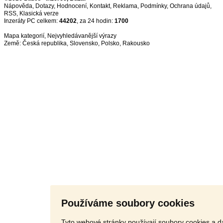
Nápověda
,
Dotazy
,
Hodnocení
,
Kontakt
,
Reklama
,
Podmínky
,
Ochrana údajů
,
RSS
,
Inzeráty PC celkem:
44202
, za 24 hodin:
1700
Mapa kategorií
,
Nejvyhledávanější výrazy
Země:
Česká republika
,
Slovensko
,
Polsko
,
Rakousko
Používáme soubory cookies
Tyto webové stránky používají soubory cookies a da