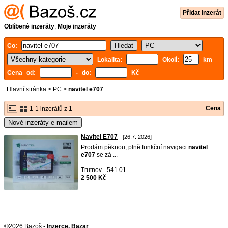
Přidat inzerát
Oblíbené inzeráty
,
Moje inzeráty
Co:
Lokalita:
Okolí:
km
Cena od:
- do:
Kč
Hlavní stránka
>
PC
>
navitel e707
Cena
1-1 inzerátů z 1
Nové inzeráty e-mailem
Navitel E707
- [26.7. 2026]
Prodám pěknou, plně funkční navigaci
navitel
e707
se zá ...
Trutnov - 541 01
2 500 Kč
©2026 Bazoš -
Inzerce, Bazar