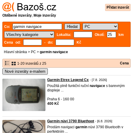
Přidat inzerát
Oblíbené inzeráty
,
Moje inzeráty
Co:
Lokalita:
Okolí:
km
Cena od:
- do:
Kč
Hlavní stránka
>
PC
>
garmin navigace
Cena
1-20 inzerátů z 25
Nové inzeráty e-mailem
Garmin Etrex Legend Cx
- [7.8. 2026]
Použitá plně funkční ruční
navigace
s barevným
displeje ...
Praha 6 - 160 00
400 Kč
Garmin nüvi 3790 Bluethoot
- [6.8. 2026]
Prodám navigaci
garmin
nüvi 3790 Bluetooth v
perfektním ...