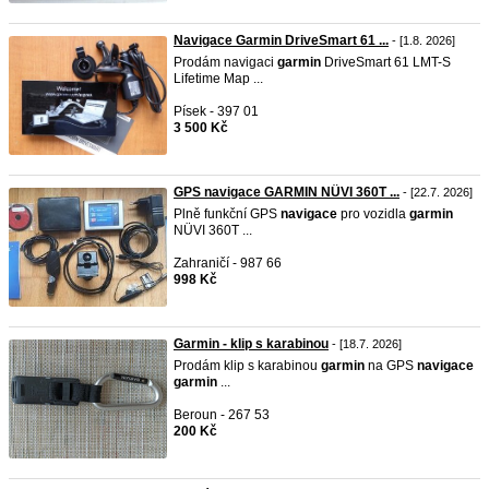
Navigace Garmin DriveSmart 61 ...
- [1.8. 2026]
Prodám navigaci
garmin
DriveSmart 61 LMT-S
Lifetime Map ...
Písek - 397 01
3 500 Kč
GPS navigace GARMIN NÜVI 360T ...
- [22.7. 2026]
Plně funkční GPS
navigace
pro vozidla
garmin
NÜVI 360T ...
Zahraničí - 987 66
998 Kč
Garmin - klip s karabinou
- [18.7. 2026]
Prodám klip s karabinou
garmin
na GPS
navigace
garmin
...
Beroun - 267 53
200 Kč