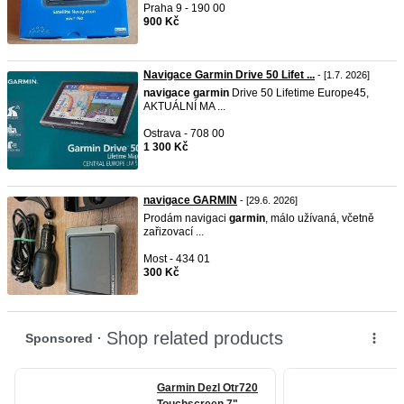
Praha 9 - 190 00
900 Kč
Navigace Garmin Drive 50 Lifet ...
- [1.7. 2026]
navigace
garmin
Drive 50 Lifetime Europe45,
AKTUÁLNÍ MA ...
Ostrava - 708 00
1 300 Kč
navigace GARMIN
- [29.6. 2026]
Prodám navigaci
garmin
, málo užívaná, včetně
zařizovací ...
Most - 434 01
300 Kč