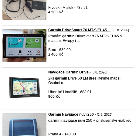
Frýdek - Místek - 739 91
4 500 Kč
Garmin DriveSmart 76 MT-S EU45 ...
- [3.8. 2026]
Prodám
garmin
DriveSmart 76 MT‑S EU45 s
mapami Evropy ( ...
Brno - 639 00
2 400 Kč
Navigace Garmin Drive
- [3.8. 2026]
2ks
garmin
Drive 60 LM (free lifetime maps)
Osobní o ...
Uherské Hradiště - 688 01
900 Kč
Garmin Navigace nüvi 250
- [2.8. 2026]
garmin
navigace
nüvi 250 + příslušenství -nabíječ
...
Praha 4 - 140 00