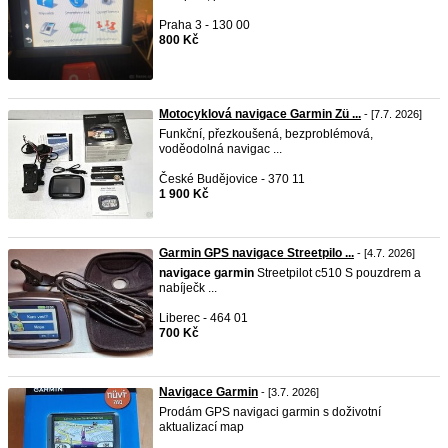
Praha 3 - 130 00
800 Kč
Motocyklová navigace Garmin Zü ...
- [7.7. 2026]
Funkční, přezkoušená, bezproblémová,
voděodolná navigac ...
České Budějovice - 370 11
1 900 Kč
Garmin GPS navigace Streetpilo ...
- [4.7. 2026]
navigace
garmin
Streetpilot c510 S pouzdrem a
nabíječk ...
Liberec - 464 01
700 Kč
Navigace Garmin
- [3.7. 2026]
Prodám GPS navigaci garmin s doživotní
aktualizací map