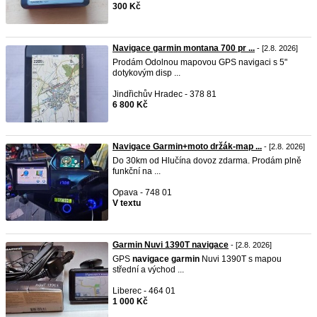
300 Kč
Navigace garmin montana 700 pr ...
- [2.8. 2026]
Prodám Odolnou mapovou GPS navigaci s 5"
dotykovým disp ...
Jindřichův Hradec - 378 81
6 800 Kč
Navigace Garmin+moto držák-map ...
- [2.8. 2026]
Do 30km od Hlučína dovoz zdarma. Prodám plně
funkční na ...
Opava - 748 01
V textu
Garmin Nuvi 1390T navigace
- [2.8. 2026]
GPS
navigace
garmin
Nuvi 1390T s mapou
střední a východ ...
Liberec - 464 01
1 000 Kč