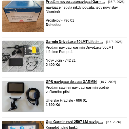
Prodám novou autonavigaci Garm ...
- [16.7. 2026]
navigace
nebyla nikdy použita, tedy nový stav.
Nicméně ...
Prostějov - 796 01
Dohodou
Garmin DriveLuxe 50LMT Lifetim ...
- [14.7. 2026]
Prodám navigaci
garmin
DriveLuxe 50LMT
Lifetime Europe4 ...
Nový Jičín - 742 21
2 400 Kč
GPS navigace do auta GARMIN
- [10.7. 2026]
Prodám satelitní navigaci
garmin
včetně
veškerého přísl ...
Uherské Hradiště - 686 01
1 690 Kč
Gps Garmin nuvi 2597 LM naviga ...
- [9.7. 2026]
Komplet , plně funkční