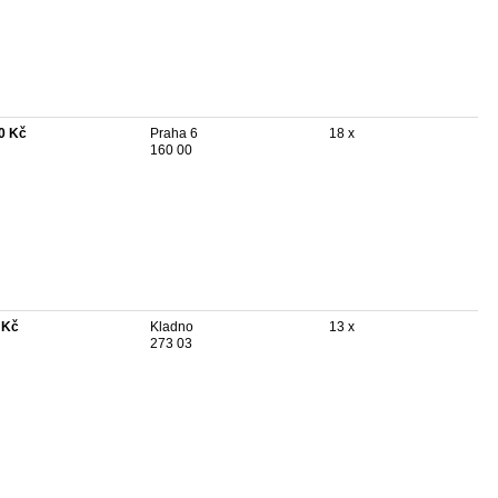
0 Kč
Praha 6
18 x
160 00
 Kč
Kladno
13 x
273 03