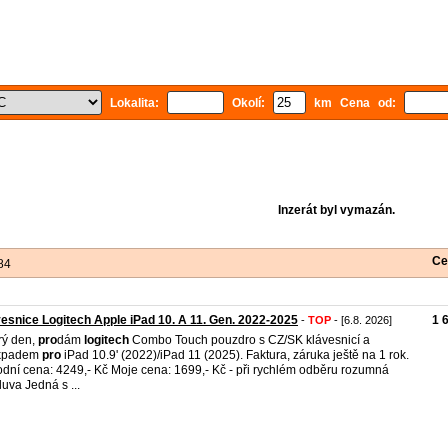
Lokalita:
Okolí:
km Cena od:
Inzerát byl vymazán.
Ce
84
esnice Logitech Apple iPad 10. A 11. Gen. 2022-2025
1 
-
TOP
- [6.8. 2026]
rý den,
pro
dám
logitech
Combo Touch pouzdro s CZ/SK klávesnicí a
ckpadem
pro
iPad 10.9' (2022)/iPad 11 (2025). Faktura, záruka ještě na 1 rok.
dní cena: 4249,- Kč Moje cena: 1699,- Kč - při rychlém odběru rozumná
uva Jedná s ...