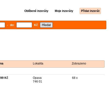
Oblíbené inzeráty
Moje inzeráty
Přidat inzerát
- do:
Kč
na
Lokalita
Zobrazeno
699 Kč
Opava
68 x
746 01