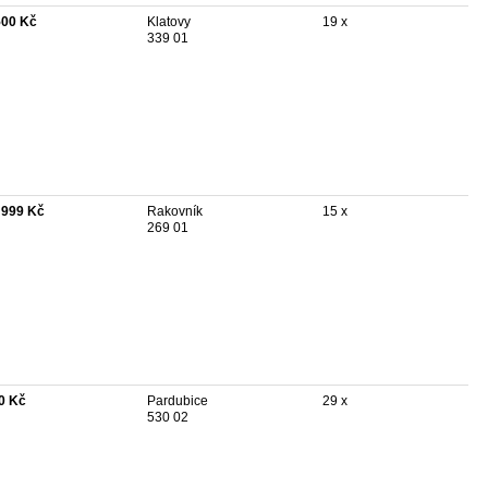
500 Kč
Klatovy
19 x
339 01
 999 Kč
Rakovník
15 x
269 01
0 Kč
Pardubice
29 x
530 02