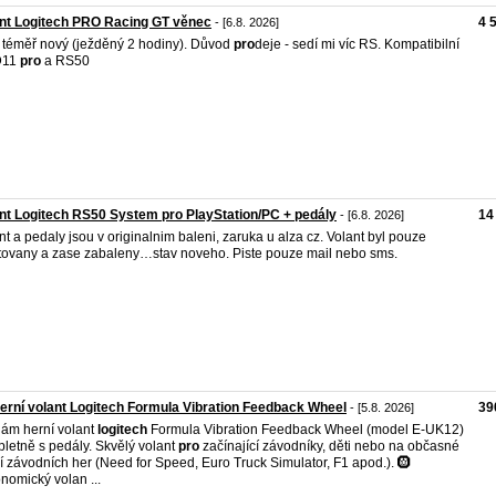
nt Logitech PRO Racing GT věnec
4 
- [6.8. 2026]
 téměř nový (ježděný 2 hodiny). Důvod
pro
deje - sedí mi víc RS. Kompatibilní
D11
pro
a RS50
nt Logitech RS50 System pro PlayStation/PC + pedály
14
- [6.8. 2026]
nt a pedaly jsou v originalnim baleni, zaruka u alza cz. Volant byl pouze
tovany a zase zabaleny…stav noveho. Piste pouze mail nebo sms.
erní volant Logitech Formula Vibration Feedback Wheel
39
- [5.8. 2026]
ám herní volant
logitech
Formula Vibration Feedback Wheel (model E-UK12)
letně s pedály. Skvělý volant
pro
začínající závodníky, děti nebo na občasné
í závodních her (Need for Speed, Euro Truck Simulator, F1 apod.). 🛞
nomický volan ...