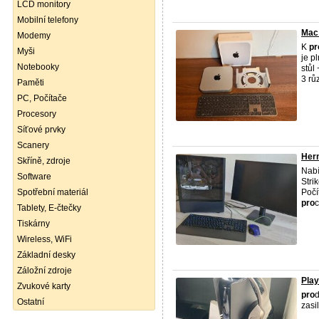
LCD monitory
Mobilní telefony
Mac 
Modemy
K
pr
Myši
je p
Notebooky
stůl
3 růz
Paměti
PC, Počítače
Procesory
Síťové prvky
Scanery
Hern
Skříně, zdroje
Nab
Software
Stri
Spotřební materiál
Počí
pro
c
Tablety, E-čtečky
Tiskárny
Wireless, WiFi
Základní desky
Záložní zdroje
Play
Zvukové karty
pro
d
Ostatní
zasi