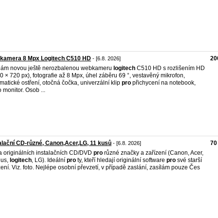
kamera 8 Mpx Logitech C510 HD
20
- [6.8. 2026]
dám novou ještě nerozbalenou webkameru
logitech
C510 HD s rozlišením HD
0 × 720 px), fotografie až 8 Mpx, úhel záběru 69 °, vestavěný mikrofon,
matické ostření, otočná čočka, univerzální klip
pro
přichycení na notebook,
 monitor. Osob ...
alační CD-různé, Canon,Acer,LG, 11 kusů
70
- [6.8. 2026]
 originálních instalačních CD/DVD
pro
různé značky a zařízení (Canon, Acer,
ius,
logitech
, LG). Ideální
pro
ty, kteří hledají originální software
pro
své starší
zení. Viz. foto. Nejlépe osobní převzetí, v případě zaslání, zasílám pouze Čes