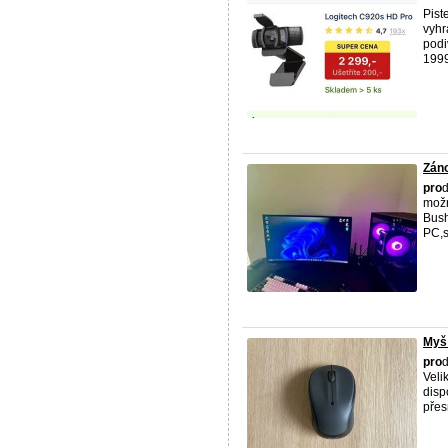
Pist
vyhr
podi
1999,
Záno
pro
d
možn
Bush
PC,st
Myš
pro
Veli
disp
přesn