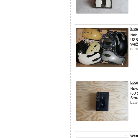
konv
Nabí
USB,
využ
nemá
Logi
Nová
(60 
Senz
bater
Web