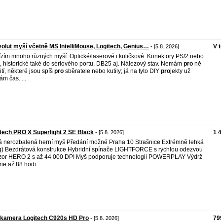
olut myší včetně MS IntelliMouse, Logitech, Genius…
V 
- [5.8. 2026]
zím mnoho různých myší. Optické/laserové i kuličkové. Konektory PS/2 nebo
 historické také do sériového portu, DB25 aj. Nálezový stav. Nemám
pro
ně
ití, některé jsou spíš
pro
sběratele nebo kutily; já na tyto DIY
pro
jekty už
m čas. ...
tech PRO X Superlight 2 SE Black
1 
- [5.8. 2026]
 nerozbalená herní myš Předání možné Praha 10 Strašnice Extrémně lehká
g) Bezdrátová konstrukce Hybridní spínače LIGHTFORCE s rychlou odezvou
or HERO 2 s až 44 000 DPI Myš podporuje technologii POWERPLAY Výdrž
ie až 88 hodi ...
kamera Logitech C920s HD Pro
79
- [5.8. 2026]