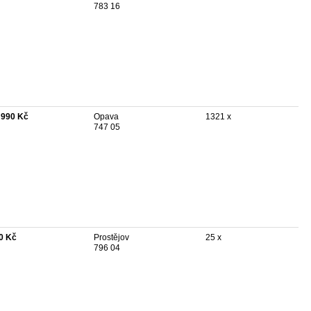
783 16
 990 Kč
Opava
1321 x
747 05
0 Kč
Prostějov
25 x
796 04