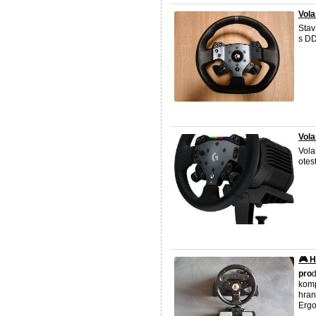
Vola
Stav
s D
Vola
Vola
otes
🎮 H
pro
d
komp
hran
Ergo