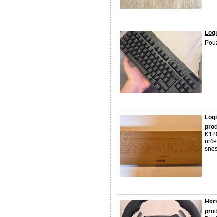
Logi
Pouz
Log
pro
d
K120
urč
snese
Hern
pro
d