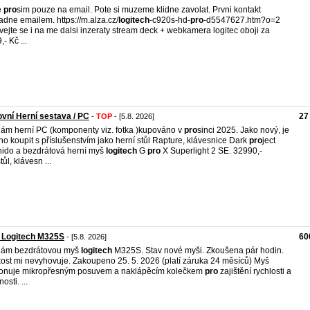
e
pro
sim pouze na email. Pote si muzeme klidne zavolat. Prvni kontakt
adne emailem. https://m.alza.cz/
logitech
-c920s-hd-
pro
-d5547627.htm?o=2
vejte se i na me dalsi inzeraty stream deck + webkamera logitec oboji za
- Kč ...
vní Herní sestava / PC
27
-
TOP
- [5.8. 2026]
ám herní PC (komponenty viz. fotka )kupováno v
pro
sinci 2025. Jako nový, je
o koupit s příslušenstvím jako herní stůl Rapture, klávesnice Dark
pro
ject
ido a bezdrátová herní myš
logitech
G
pro
X Superlight 2 SE. 32990,-
ůl, klávesn ...
 Logitech M325S
60
- [5.8. 2026]
dám bezdrátovou myš
logitech
M325S. Stav nové myši. Zkoušena pár hodin.
kost mi nevyhovuje. Zakoupeno 25. 5. 2026 (platí záruka 24 měsíců) Myš
onuje mikropřesným posuvem a naklápěcím kolečkem
pro
zajištění rychlosti a
osti. ...