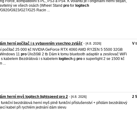
ing Force, kompatibilní s PC, PS3 a PS4. K volantu je i originální herní stojan,
avitelný ve všech osách (Wheel Stand
pro
for
logitech
G920/G923/G27/G25 Racin ...
ám herní počítač i s vybavením vsechno zvlášť
V 
- [4.8. 2026]
í počítač 25 000 kč NVIDIA GeForce RTX 4060 AMD RYZEN 5 5500 32GB
 Windows 11
pro
Úložiště 2 tb Dám k tomu bluetooth adaptér a zesilovač WiFi
 i s kabelem Bezdrátová i s kabelem
logitech
g
pro
x superlight 2 se 1500 kč
 ...
ám herní myš logitech lightspeed pro 2
2 
- [4.8. 2026]
 funkční bezdrátová herní myš plně funkční příslušenství + přidám bezdrátový
jecí kabel při rychlém jednání dám slevu