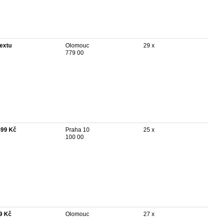
textu
Olomouc
29 x
779 00
499 Kč
Praha 10
25 x
100 00
9 Kč
Olomouc
27 x