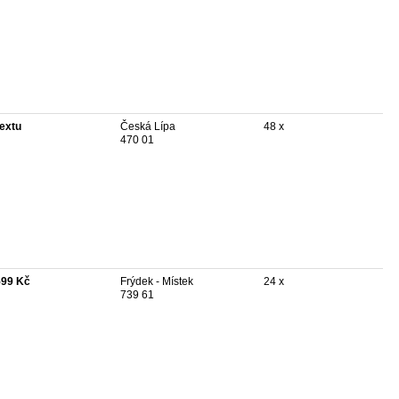
textu
Česká Lípa
48 x
470 01
599 Kč
Frýdek - Místek
24 x
739 61