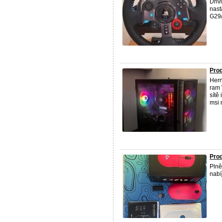
Driv
nast
G29/
Prod
Hern
ram
sítě
msi m
Prod
Plně
nabí