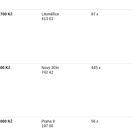
 700 Kč
Litoměřice
97 x
413 01
900 Kč
Nový Jičín
445 x
742 42
 000 Kč
Praha 9
56 x
197 00