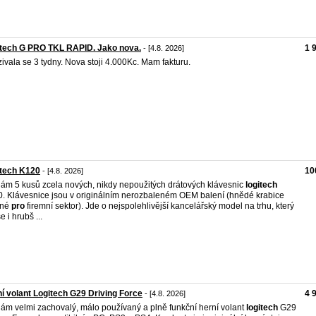
tech G PRO TKL RAPID. Jako nova.
1 
- [4.8. 2026]
ivala se 3 tydny. Nova stoji 4.000Kc. Mam fakturu.
itech K120
10
- [4.8. 2026]
ám 5 kusů zcela nových, nikdy nepoužitých drátových klávesnic
logitech
. Klávesnice jsou v originálním nerozbaleném OEM balení (hnědé krabice
ené
pro
firemní sektor). Jde o nejspolehlivější kancelářský model na trhu, který
 i hrubš ...
í volant Logitech G29 Driving Force
4 
- [4.8. 2026]
ám velmi zachovalý, málo používaný a plně funkční herní volant
logitech
G29