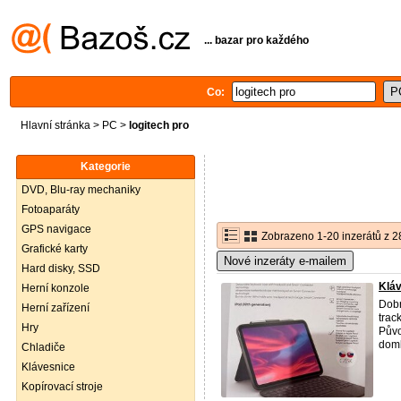
... bazar pro každého
Co:
Hlavní stránka
>
PC
>
logitech pro
Kategorie
DVD, Blu-ray mechaniky
Fotoaparáty
GPS navigace
Zobrazeno 1-20 inzerátů z 2
Grafické karty
Nové inzeráty e-mailem
Hard disky, SSD
Kláv
Herní konzole
Dob
Herní zařízení
tra
Hry
Půvo
doml
Chladiče
Klávesnice
Kopírovací stroje