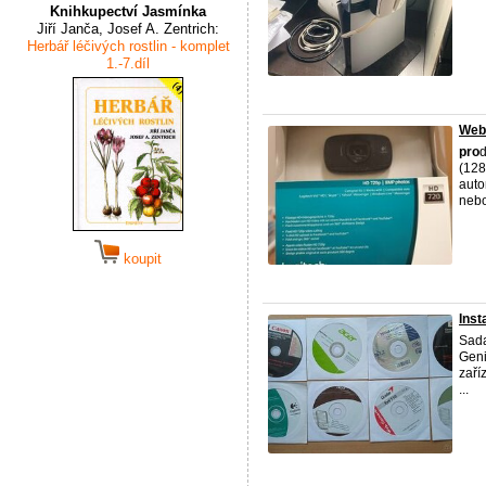
Knihkupectví Jasmínka
Jiří Janča, Josef A. Zentrich:
Herbář léčivých rostlin - komplet
1.-7.díl
Web
pro
(128
auto
nebo
koupit
Inst
Sada
Gen
zaří
...