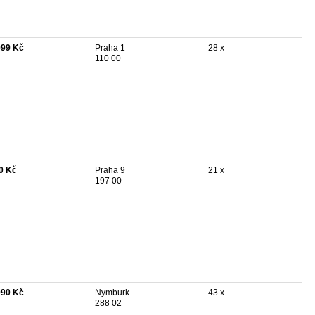
999 Kč
Praha 1
28 x
110 00
0 Kč
Praha 9
21 x
197 00
990 Kč
Nymburk
43 x
288 02