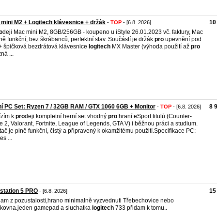
mini M2 + Logitech klávesnice + držák
10
-
TOP
- [6.8. 2026]
o
deji Mac mini M2, 8GB/256GB - koupeno u iStyle 26.01.2023 vč. faktury, Mac
lně funkční, bez škrábanců, perfektní stav. Součástí je držák
pro
upevnění pod
 + špičková bezdrátová klávesnice
logitech
MX Master (výhoda použití až
pro
ná ...
í PC Set: Ryzen 7 / 32GB RAM / GTX 1060 6GB + Monitor
8 
-
TOP
- [6.8. 2026]
ízím k
pro
deji kompletní herní set vhodný
pro
hraní eSport titulů (Counter-
ke 2, Valorant, Fortnite, League of Legends, GTA V) i běžnou práci a studium.
tač je plně funkční, čistý a připravený k okamžitému použití. ​Specifikace PC: ​
es ...
station 5 PRO
15
- [6.8. 2026]
am z pozustalosti,hrano minimalně vyzvednuti Třebechovice nebo
lkovna.jeden gamepad a sluchatka
logitech
733 přidam k tomu..