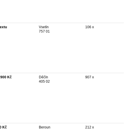
textu
Vsetín
106 x
757 01
 900 Kč
Děčín
907 x
405 02
0 Kč
Beroun
212 x