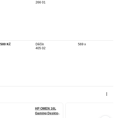
266 01
 500 Kč
Děčín
569 x
405 02