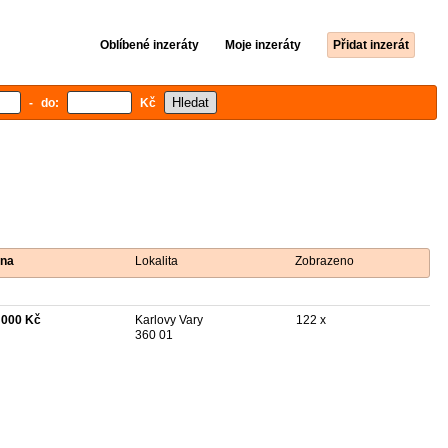
Oblíbené inzeráty
Moje inzeráty
Přidat inzerát
- do:
Kč
na
Lokalita
Zobrazeno
 000 Kč
Karlovy Vary
122 x
360 01