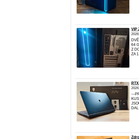
VIP
2026
DVĚ
64 
Z D
ZA 
RTX
2026
---
KUS
JSO
DALŠ
Zdr