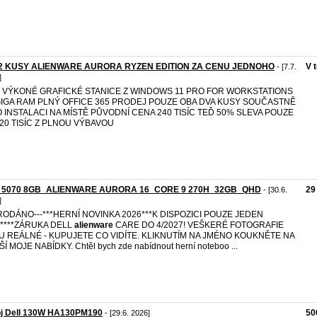
 2 KUSY ALIENWARE AURORA RYZEN EDITION ZA CENU JEDNOHO
V 
- [7.7.
]
 VÝKONÉ GRAFICKÉ STANICE Z WINDOWS 11 PRO FOR WORKSTATIONS
GIGA RAM PLNÝ OFFICE 365 PRODEJ POUZE OBA DVA KUSY SOUČASTNĚ
O INSTALACI NA MÍSTĚ PŮVODNÍ CENA 240 TISÍC TEĎ 50% SLEVA POUZE
120 TISÍC Z PLNOU VÝBAVOU
 5070 8GB_ALIENWARE AURORA 16_CORE 9 270H_32GB_QHD
29
- [30.6.
]
PRODÁNO---***HERNÍ NOVINKA 2026***K DISPOZICI POUZE JEDEN
****ZÁRUKA DELL
alienware
CARE DO 4/2027! VEŠKERÉ FOTOGRAFIE
U REÁLNÉ - KUPUJETE CO VIDÍTE. KLIKNUTÍM NA JMÉNO KOUKNĚTE NA
Í MOJE NABÍDKY. Chtěl bych zde nabídnout herní noteboo ...
oj Dell 130W HA130PM190
50
- [29.6. 2026]