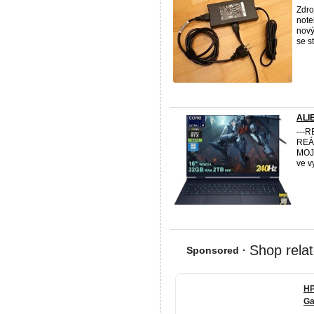
Zdro
note
nový
se s
ALI
---
REÁ
MOJE
ve v