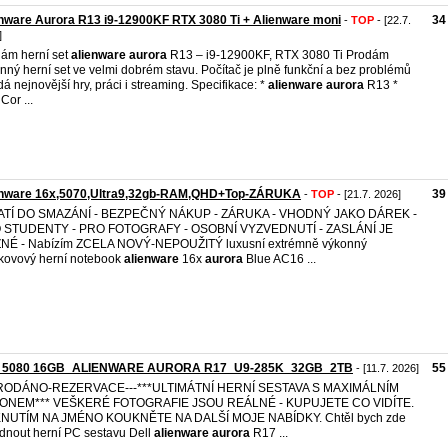
nware Aurora R13 i9-12900KF RTX 3080 Ti + Alienware moni
34
-
TOP
- [22.7.
]
ám herní set
alienware
aurora
R13 – i9-12900KF, RTX 3080 Ti Prodám
nný herní set ve velmi dobrém stavu. Počítač je plně funkční a bez problémů
dá nejnovější hry, práci i streaming. Specifikace: *
alienware
aurora
R13 *
 Cor ...
enware 16x,5070,Ultra9,32gb-RAM,QHD+Top-ZÁRUKA
39
-
TOP
- [21.7. 2026]
LATÍ DO SMAZÁNÍ - BEZPEČNÝ NÁKUP - ZÁRUKA - VHODNÝ JAKO DÁREK -
 STUDENTY - PRO FOTOGRAFY - OSOBNÍ VYZVEDNUTÍ - ZASLÁNÍ JE
NÉ - Nabízím ZCELA NOVÝ-NEPOUŽITÝ luxusní extrémně výkonný
kovový herní notebook
alienware
16x
aurora
Blue AC16 ...
 5080 16GB_ALIENWARE AURORA R17_U9-285K_32GB_2TB
55
- [11.7. 2026]
PRODÁNO-REZERVACE---***ULTIMÁTNÍ HERNÍ SESTAVA S MAXIMÁLNÍM
ONEM*** VEŠKERÉ FOTOGRAFIE JSOU REÁLNÉ - KUPUJETE CO VIDÍTE.
KNUTÍM NA JMÉNO KOUKNĚTE NA DALŠÍ MOJE NABÍDKY. Chtěl bych zde
dnout herní PC sestavu Dell
alienware
aurora
R17 ...