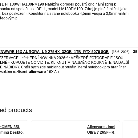
j Dell 130W HA130PM190 Nabízím k prodeji použitý originální zdroj k
booku od společnosti DELL, model HA130PM190. Zdroj je plně funkční, jako
, bez poškození. Konektor na straně notebooku 4,5mm vnější a 3,0mm vnitřní
tředovým p ...
ENWARE 16X AURORA_U9-275HX_32GB_1TB_RTX 5070 8GB
35
- [15.6. 2026]
REZERVACE---***HERNÍ NOVINKA 2026*** VEŠKERÉ FOTOGRAFIE JSOU
LNÉ - KUPUJETE CO VIDÍTE. KLIKNUTÍM NA JMÉNO KOUKNĚTE NA DALŠÍ
 NABÍDKY. Chtěl bych zde nabídnout brutální herní notebook pro hraní her
ysokém rozlišení.
alienware
16X Au ...