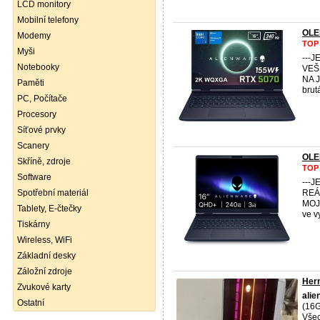
LCD monitory
Mobilní telefony
OLE
Modemy
TOP
Myši
---
Notebooky
VEŠ
NA 
Paměti
brut
PC, Počítače
Procesory
Síťové prvky
Scanery
OLE
Skříně, zdroje
TOP
Software
---
Spotřební materiál
REÁ
MOJE
Tablety, E-čtečky
ve v
Tiskárny
Wireless, WiFi
Základní desky
Záložní zdroje
Hern
Zvukové karty
alie
Ostatní
(16G
Všec