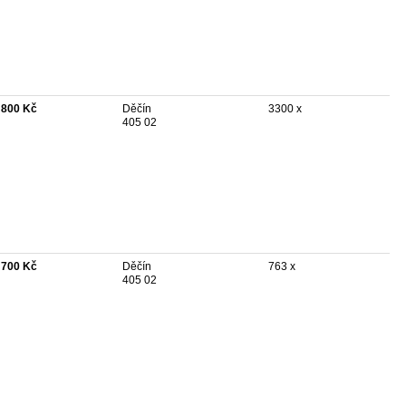
 800 Kč
Děčín
3300 x
405 02
 700 Kč
Děčín
763 x
405 02