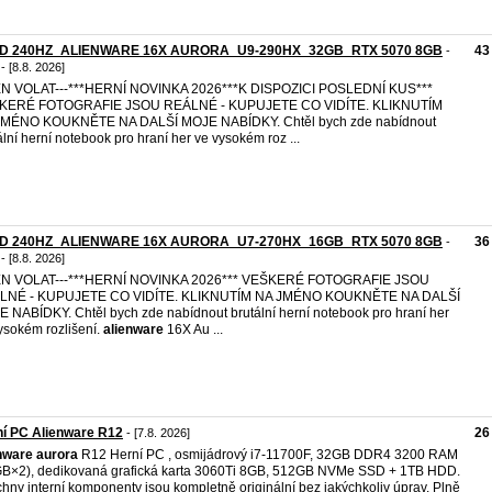
D 240HZ_ALIENWARE 16X AURORA_U9-290HX_32GB_RTX 5070 8GB
43
-
- [8.8. 2026]
JEN VOLAT---***HERNÍ NOVINKA 2026***K DISPOZICI POSLEDNÍ KUS***
KERÉ FOTOGRAFIE JSOU REÁLNÉ - KUPUJETE CO VIDÍTE. KLIKNUTÍM
JMÉNO KOUKNĚTE NA DALŠÍ MOJE NABÍDKY. Chtěl bych zde nabídnout
ální herní notebook pro hraní her ve vysokém roz ...
D 240HZ_ALIENWARE 16X AURORA_U7-270HX_16GB_RTX 5070 8GB
36
-
- [8.8. 2026]
JEN VOLAT---***HERNÍ NOVINKA 2026*** VEŠKERÉ FOTOGRAFIE JSOU
LNÉ - KUPUJETE CO VIDÍTE. KLIKNUTÍM NA JMÉNO KOUKNĚTE NA DALŠÍ
 NABÍDKY. Chtěl bych zde nabídnout brutální herní notebook pro hraní her
ysokém rozlišení.
alienware
16X Au ...
í PC Alienware R12
26
- [7.8. 2026]
nware
aurora
R12 Herní PC , osmijádrový i7-11700F, 32GB DDR4 3200 RAM
B×2), dedikovaná grafická karta 3060Ti 8GB, 512GB NVMe SSD + 1TB HDD.
hny interní komponenty jsou kompletně originální bez jakýchkoliv úprav. Plně