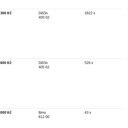
 300 Kč
Děčín
2822 x
405 02
 600 Kč
Děčín
526 x
405 02
 000 Kč
Brno
43 x
612 00