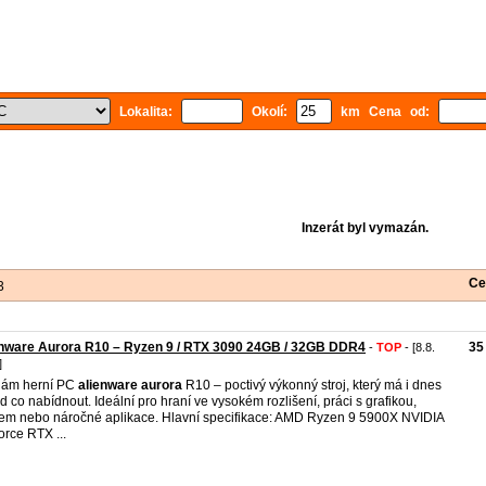
Lokalita:
Okolí:
km Cena od:
Inzerát byl vymazán.
Ce
3
nware Aurora R10 – Ryzen 9 / RTX 3090 24GB / 32GB DDR4
35
-
TOP
- [8.8.
]
dám herní PC
alienware
aurora
R10 – poctivý výkonný stroj, který má i dnes
d co nabídnout. Ideální pro hraní ve vysokém rozlišení, práci s grafikou,
em nebo náročné aplikace. Hlavní specifikace: AMD Ryzen 9 5900X NVIDIA
rce RTX ...