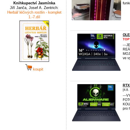
Knihkupectví Jasmínka
funk
Jiří Janča, Josef A. Zentrich:
Herbář léčivých rostlin - komplet
1.-7.díl
OLE
TOP
---
REÁ
MOJE
ve v
koupit
RTX
[4.8.
---
FOT
KOUK
pro 