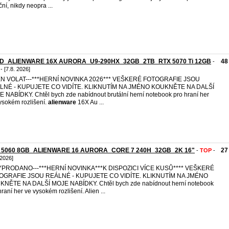
ční, nikdy neopra ...
D_ALIENWARE 16X AURORA_U9-290HX_32GB_2TB_RTX 5070 Ti 12GB
48
-
- [7.8. 2026]
JEN VOLAT---***HERNÍ NOVINKA 2026*** VEŠKERÉ FOTOGRAFIE JSOU
LNÉ - KUPUJETE CO VIDÍTE. KLIKNUTÍM NA JMÉNO KOUKNĚTE NA DALŠÍ
 NABÍDKY. Chtěl bych zde nabídnout brutální herní notebook pro hraní her
ysokém rozlišení.
alienware
16X Au ...
 5060 8GB_ALIENWARE 16 AURORA_CORE 7 240H_32GB_2K 16"
27
-
TOP
-
 2026]
VYPRODANO---***HERNÍ NOVINKA***K DISPOZICI VÍCE KUSŮ**** VEŠKERÉ
OGRAFIE JSOU REÁLNÉ - KUPUJETE CO VIDÍTE. KLIKNUTÍM NA JMÉNO
NĚTE NA DALŠÍ MOJE NABÍDKY. Chtěl bych zde nabídnout herní notebook
hraní her ve vysokém rozlišení. Alien ...