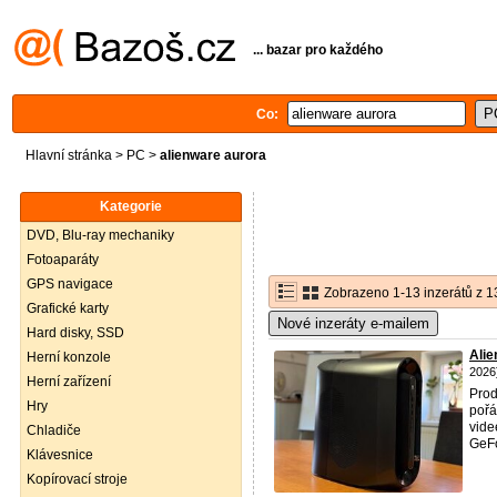
... bazar pro každého
Co:
Hlavní stránka
>
PC
>
alienware aurora
Kategorie
DVD, Blu-ray mechaniky
Fotoaparáty
GPS navigace
Zobrazeno 1-13 inzerátů z 1
Grafické karty
Nové inzeráty e-mailem
Hard disky, SSD
Alie
Herní konzole
2026
Herní zařízení
Pro
Hry
pořá
vide
Chladiče
GeFo
Klávesnice
Kopírovací stroje