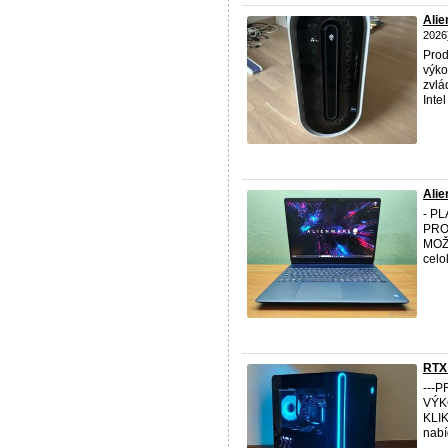
Alie
2026
Prod
výko
zvlá
Intel
Ali
- P
PRO
MOŽ
celo
RTX
---
VÝK
KLI
nabí