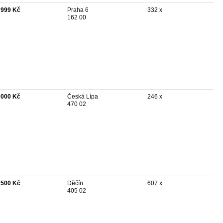
 999 Kč
Praha 6
332 x
162 00
 000 Kč
Česká Lípa
246 x
470 02
 500 Kč
Děčín
607 x
405 02