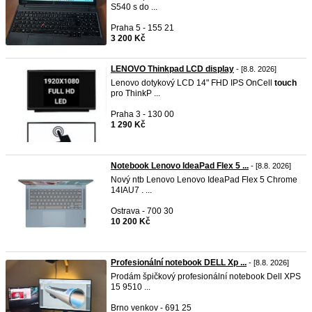
S540 s do ...
Praha 5 - 155 21
3 200 Kč
LENOVO Thinkpad LCD display
- [8.8. 2026]
Lenovo dotykový LCD 14" FHD IPS OnCell
touch
pro ThinkP ...
Praha 3 - 130 00
1 290 Kč
Notebook Lenovo IdeaPad Flex 5 ...
- [8.8. 2026]
Nový ntb Lenovo Lenovo IdeaPad Flex 5 Chrome
14IAU7 . ...
Ostrava - 700 30
10 200 Kč
Profesionální notebook DELL Xp ...
- [8.8. 2026]
Prodám špičkový profesionální notebook Dell XPS
15 9510 ...
Brno venkov - 691 25