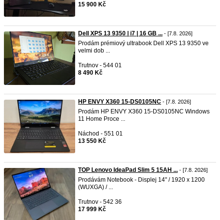
15 900 Kč
Dell XPS 13 9350 | i7 | 16 GB ...
- [7.8. 2026]
Prodám prémiový ultrabook Dell XPS 13 9350 ve
velmi dob ...
Trutnov - 544 01
8 490 Kč
HP ENVY X360 15-DS0105NC
- [7.8. 2026]
Prodám HP ENVY X360 15-DS0105NC Windows
11 Home Proce ...
Náchod - 551 01
13 550 Kč
TOP Lenovo IdeaPad Slim 5 15AH ...
- [7.8. 2026]
Prodávám Notebook - Displej 14" / 1920 x 1200
(WUXGA) / ...
Trutnov - 542 36
17 999 Kč