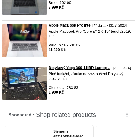
Brno - 602 00
7 990 Kč
Apple MacBook Pro Intel i7" 32 ...
- [31.7. 2026]
Apple MacBook Pro "Core i7" 2.6 15"
touch
/2019,
Intel i ...
Pardubice - 530 02
11 800 Kč
Dotykový Yoga 300-11IBR Laptop ...
- [31.7. 2026]
Plně funkční, záruka na vyzkoušení Dotykový,
otočný můž ...
Olomouc - 783 83
1 900 Kč