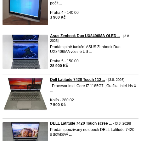
počít ...
Praha 4 - 140 00
3 900 Kč
Asus Zenbook Duo UX8406MA OLED ...
- [3.8.
2026]
Prodám plně funkční ASUS Zenbook Duo
UX8406MA včetně US ...
Praha 5 - 150 00
28 900 Kč
Dell Latitude 7420 Touch ( 12 ...
- [3.8. 2026]
Procesor Intel Core I7 1185G7 , Grafika Intel Iris X
...
Kolín - 280 02
7 500 Kč
DELL Latitude 7420 Touch scree ...
- [3.8. 2026]
Prodám používaný notebook DELL Latitude 7420
s dotykový ...