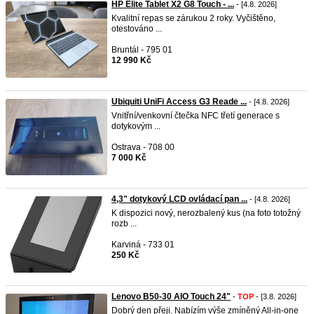
HP Elite Tablet X2 G8 Touch - ...
- [4.8. 2026]
Kvalitní repas se zárukou 2 roky. Vyčištěno,
otestováno ...
Bruntál - 795 01
12 990 Kč
Ubiquiti UniFi Access G3 Reade ...
- [4.8. 2026]
Vnitřní/venkovní čtečka NFC třetí generace s
dotykovým ...
Ostrava - 708 00
7 000 Kč
4,3" dotykový LCD ovládací pan ...
- [4.8. 2026]
K dispozici nový, nerozbalený kus (na foto totožný
rozb ...
Karviná - 733 01
250 Kč
Lenovo B50-30 AIO Touch 24"
-
TOP
- [3.8. 2026]
Dobrý den přeji. Nabízím výše zmíněný All-in-one