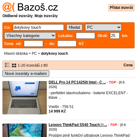
Přidat inzerát
Oblíbené inzeráty
,
Moje inzeráty
Co:
Lokalita:
Okolí:
km
Cena od:
- do:
Kč
Hlavní stránka
>
PC
>
dotykovy touch
Cena
1-20 inzerátů z 80
Nové inzeráty e-mailem
DELL Pro 14 PC14250/ Intel - C ...
-
TOP
- [8.8.
2026]
- perfektní stav/rozbaleno - baterie EXCELENT -
kláve ...
Vsetín - 756 51
14 999 Kč
Lenovo ThinkPad S540 Touch | i ...
-
TOP
- [8.8.
2026]
Prodám plně funkční ultrabook Lenovo ThinkPad