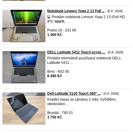
Notebook Lenovo Yoga 2 13 Full ...
- [5.8. 2026]
💻 Prodám notebook Lenovo Yoga 2 13 (Full HD
IPS,
touch
, ...
Praha 10 - 101 00
1 400 Kč
DELL Latitude 5411 Touch scree ...
- [5.8. 2026]
Prodám minimálně používaný notebook DELL
Latitude 5411 ...
Brno - 602 00
8 490 Kč
Dell Latitude 3120 Touch 360° ...
- [4.8. 2026]
Kvalitní repas se zárukou 2 roky. Vyčištěno,
otestováno ...
Bruntál - 795 01
3 750 Kč