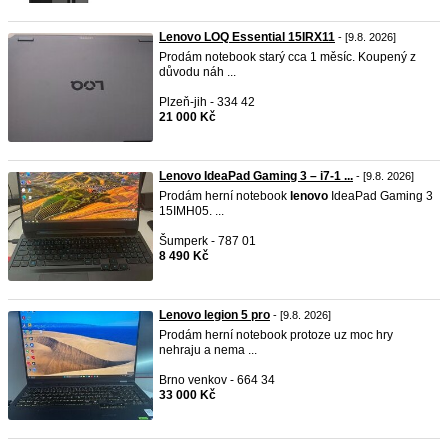
Lenovo LOQ Essential 15IRX11
- [9.8. 2026]
Prodám notebook starý cca 1 měsíc. Koupený z
důvodu náh ...
Plzeň-jih - 334 42
21 000 Kč
Lenovo IdeaPad Gaming 3 – i7-1 ...
- [9.8. 2026]
Prodám herní notebook
lenovo
IdeaPad Gaming 3
15IMH05. ...
Šumperk - 787 01
8 490 Kč
Lenovo legion 5 pro
- [9.8. 2026]
Prodám herní notebook protoze uz moc hry
nehraju a nema ...
Brno venkov - 664 34
33 000 Kč