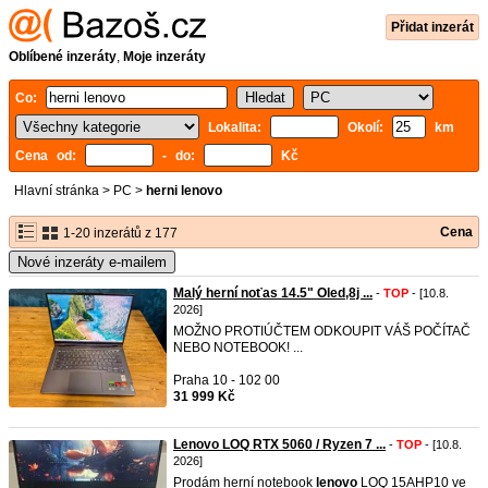
Přidat inzerát
Oblíbené inzeráty
,
Moje inzeráty
Co:
Lokalita:
Okolí:
km
Cena od:
- do:
Kč
Hlavní stránka
>
PC
>
herni lenovo
Cena
1-20 inzerátů z 177
Nové inzeráty e-mailem
Malý herní noťas 14.5" Oled,8j ...
-
TOP
- [10.8.
2026]
MOŽNO PROTIÚČTEM ODKOUPIT VÁŠ POČÍTAČ
NEBO NOTEBOOK! ...
Praha 10 - 102 00
31 999 Kč
Lenovo LOQ RTX 5060 / Ryzen 7 ...
-
TOP
- [10.8.
2026]
Prodám herní notebook
lenovo
LOQ 15AHP10 ve