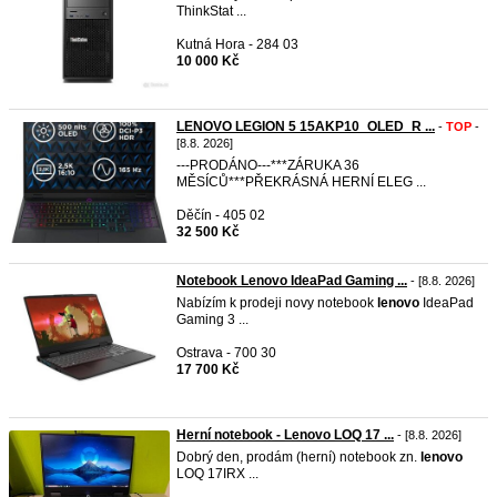
ThinkStat ...
Kutná Hora - 284 03
10 000 Kč
LENOVO LEGION 5 15AKP10_OLED_R ...
-
TOP
-
[8.8. 2026]
---PRODÁNO---***ZÁRUKA 36
MĚSÍCŮ***PŘEKRÁSNÁ HERNÍ ELEG ...
Děčín - 405 02
32 500 Kč
Notebook Lenovo IdeaPad Gaming ...
- [8.8. 2026]
Nabízím k prodeji novy notebook
lenovo
IdeaPad
Gaming 3 ...
Ostrava - 700 30
17 700 Kč
Herní notebook - Lenovo LOQ 17 ...
- [8.8. 2026]
Dobrý den, prodám (herní) notebook zn.
lenovo
LOQ 17IRX ...