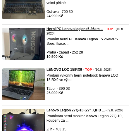
velmi pěkné ...
Ostrava - 700 30
24 990 Kč
Herní PC Lenovo legion t5 26am ...
-
TOP
- [10.8.
2026]
Prodám herní PC
lenovo
Legion T5 26AMR5.
Specifikace: ...
Praha - západ - 252 28
10 500 Kč
LENOVO LOQ 15IRX9
-
TOP
- [10.8. 2026]
Prodám výkonný herní notebook
lenovo
LOQ
15IRX9 ve výbo ...
Tábor - 390 03
25 000 Kč
Lenovo Legion 27Q‑10 (27”, QHD ...
- [9.8. 2026]
Prodávám herní monitor
lenovo
Legion 27Q‑10,
koupený za ...
Zlín - 763 15