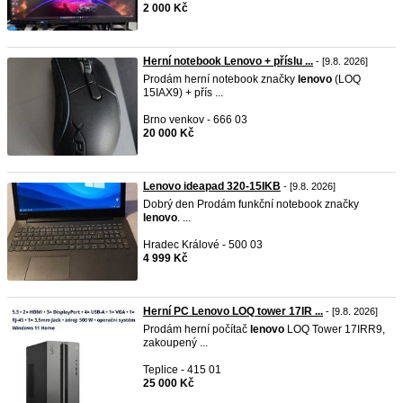
2 000 Kč
Herní notebook Lenovo + příslu ...
- [9.8. 2026]
Prodám herní notebook značky
lenovo
(LOQ
15IAX9) + přís ...
Brno venkov - 666 03
20 000 Kč
Lenovo ideapad 320-15IKB
- [9.8. 2026]
Dobrý den Prodám funkční notebook značky
lenovo
. ...
Hradec Králové - 500 03
4 999 Kč
Herní PC Lenovo LOQ tower 17IR ...
- [9.8. 2026]
Prodám herní počítač
lenovo
LOQ Tower 17IRR9,
zakoupený ...
Teplice - 415 01
25 000 Kč