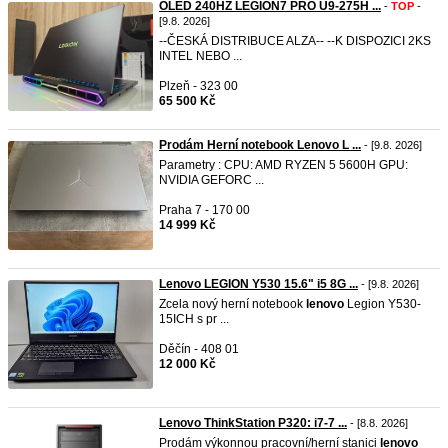
OLED 240HZ LEGION7 PRO U9-275H ...
-
TOP
-
[9.8. 2026]
--ČESKÁ DISTRIBUCE ALZA-- --K DISPOZICI 2KS
INTEL NEBO ...
Plzeň - 323 00
65 500 Kč
Prodám Herní notebook Lenovo L ...
- [9.8. 2026]
Parametry : CPU: AMD RYZEN 5 5600H GPU:
NVIDIA GEFORC ...
Praha 7 - 170 00
14 999 Kč
Lenovo LEGION Y530 15.6" i5 8G ...
- [9.8. 2026]
Zcela nový herní notebook
lenovo
Legion Y530-
15ICH s pr ...
Děčín - 408 01
12 000 Kč
Lenovo ThinkStation P320: i7-7 ...
- [8.8. 2026]
Prodám výkonnou pracovní/herní stanici
lenovo