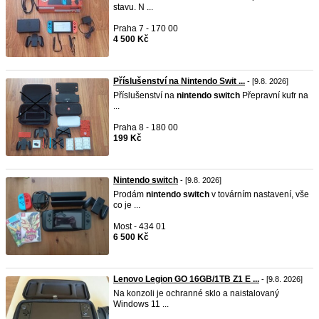
stavu. N ...
Praha 7 - 170 00
4 500 Kč
Příslušenství na Nintendo Swit ...
- [9.8. 2026]
Příslušenství na
nintendo
switch
Přepravní kufr na
...
Praha 8 - 180 00
199 Kč
Nintendo switch
- [9.8. 2026]
Prodám
nintendo
switch
v továrním nastavení, vše
co je ...
Most - 434 01
6 500 Kč
Lenovo Legion GO 16GB/1TB Z1 E ...
- [9.8. 2026]
Na konzoli je ochranné sklo a naistalovaný
Windows 11 ...