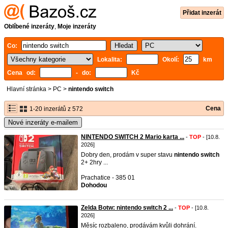
Přidat inzerát
Oblíbené inzeráty
,
Moje inzeráty
Co:
Lokalita:
Okolí:
km
Cena od:
- do:
Kč
Hlavní stránka
>
PC
>
nintendo switch
Cena
1-20 inzerátů z 572
Nové inzeráty e-mailem
NINTENDO SWITCH 2 Mario karta ...
-
TOP
- [10.8.
2026]
Dobry den, prodám v super stavu
nintendo
switch
2+ 2hry ...
Prachatice - 385 01
Dohodou
Zelda Botw: nintendo switch 2 ...
-
TOP
- [10.8.
2026]
Měsíc rozbaleno, prodávám kvůli dohrání.