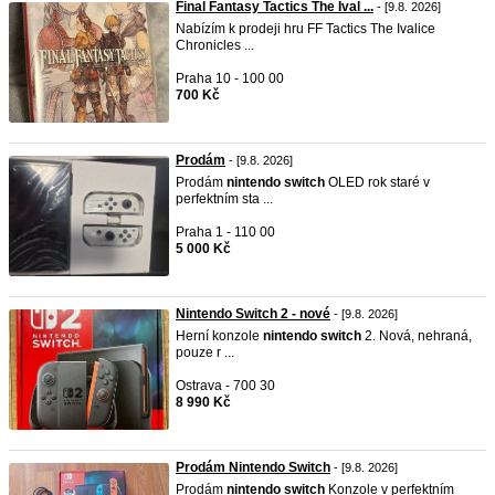
Final Fantasy Tactics The Ival ...
- [9.8. 2026]
Nabízím k prodeji hru FF Tactics The Ivalice
Chronicles ...
Praha 10 - 100 00
700 Kč
Prodám
- [9.8. 2026]
Prodám
nintendo
switch
OLED rok staré v
perfektním sta ...
Praha 1 - 110 00
5 000 Kč
Nintendo Switch 2 - nové
- [9.8. 2026]
Herní konzole
nintendo
switch
2. Nová, nehraná,
pouze r ...
Ostrava - 700 30
8 990 Kč
Prodám Nintendo Switch
- [9.8. 2026]
Prodám
nintendo
switch
Konzole v perfektním