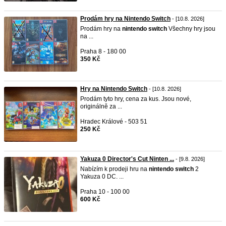
Prodám hry na Nintendo Switch
- [10.8. 2026]
Prodám hry na
nintendo
switch
Všechny hry jsou
na ...
Praha 8 - 180 00
350 Kč
Hry na Nintendo Switch
- [10.8. 2026]
Prodám tyto hry, cena za kus. Jsou nové,
originálně za ...
Hradec Králové - 503 51
250 Kč
Yakuza 0 Director's Cut Ninten ...
- [9.8. 2026]
Nabízím k prodeji hru na
nintendo
switch
2
Yakuza 0 DC. ...
Praha 10 - 100 00
600 Kč