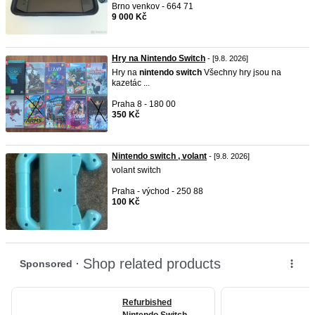
Brno venkov - 664 71
9 000 Kč
Hry na Nintendo Switch
- [9.8. 2026]
Hry na
nintendo
switch
Všechny hry jsou na
kazetác ...
Praha 8 - 180 00
350 Kč
Nintendo switch , volant
- [9.8. 2026]
volant switch
Praha - východ - 250 88
100 Kč