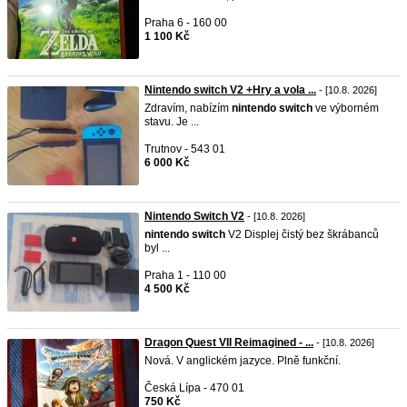
Praha 6 - 160 00
1 100 Kč
Nintendo switch V2 +Hry a vola ...
- [10.8. 2026]
Zdravím, nabízím
nintendo
switch
ve výborném
stavu. Je ...
Trutnov - 543 01
6 000 Kč
Nintendo Switch V2
- [10.8. 2026]
nintendo
switch
V2 Displej čistý bez škrábanců
byl ...
Praha 1 - 110 00
4 500 Kč
Dragon Quest VII Reimagined - ...
- [10.8. 2026]
Nová. V anglickém jazyce. Plně funkční.
Česká Lípa - 470 01
750 Kč