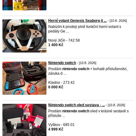
Herní volant Genesis Seaborg 4 ...
- [10.8. 2026]
Nabízím k prodeji plně funkční herní volant s
pedály Ge ...
Nový Jičín - 742 58
1 400 Kč
Nintendo switch
- [10.8. 2026]
Prodám
nintendo
switch
+ bohaté příslušenství,
záruka d ...
Kladno - 273 42
6 000 Kč
Nintendo switch oled sestava - ...
- [10.8. 2026]
Prodám
nintendo
switch
oled v krásné sestavě s
přísluše ...
Vyškov - 685 01
4 999 Kč