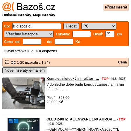
Přidat inzerát
Oblíbené inzeráty
,
Moje inzeráty
Co:
Lokalita:
Okolí:
km
Cena od:
- do:
Kč
Hlavní stránka
>
PC
>
k dispozici
Cena
1-20 inzerátů z 1 247
Nové inzeráty e-mailem
Kompletní letecký simulátor - ...
-
TOP
- [9.8. 2026]
V dohledné době budu
k
ončit v zaměstnání a tím
pádem bu ...
Plzeň - 323 00
20 000 Kč
OLED 240HZ_ALIENWARE 16X AUROR ...
-
TOP
- [9.8. 2026]
---JEN VOLAT---***HERNÍ NOVIN
k
A 2026***
k