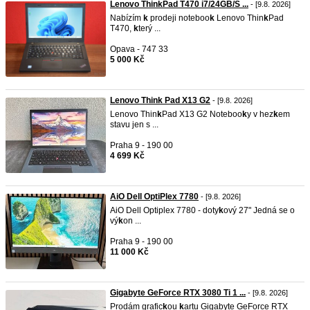
Lenovo ThinkPad T470 i7/24GB/S ...
- [9.8. 2026]
Nabízím
k
prodeji noteboo
k
Lenovo Thin
k
Pad
T470,
k
terý ...
Opava - 747 33
5 000 Kč
Lenovo Think Pad X13 G2
- [9.8. 2026]
Lenovo Thin
k
Pad X13 G2 Noteboo
k
y v hez
k
em
stavu jen s ...
Praha 9 - 190 00
4 699 Kč
AiO Dell OptiPlex 7780
- [9.8. 2026]
AiO Dell Optiplex 7780 - doty
k
ový 27" Jedná se o
vý
k
on ...
Praha 9 - 190 00
11 000 Kč
Gigabyte GeForce RTX 3080 Ti 1 ...
- [9.8. 2026]
Prodám grafic
k
ou
k
artu Gigabyte GeForce RTX