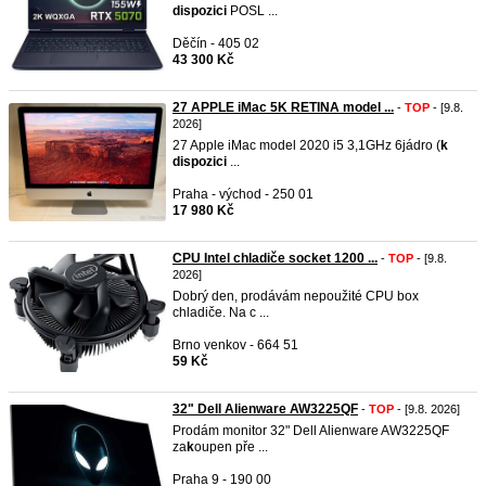
dispozici
POSL ...
Děčín - 405 02
43 300 Kč
27 APPLE iMac 5K RETINA model ...
-
TOP
- [9.8.
2026]
27 Apple iMac model 2020 i5 3,1GHz 6jádro (
k
dispozici
...
Praha - východ - 250 01
17 980 Kč
CPU Intel chladiče socket 1200 ...
-
TOP
- [9.8.
2026]
Dobrý den, prodávám nepoužité CPU box
chladiče. Na c ...
Brno venkov - 664 51
59 Kč
32" Dell Alienware AW3225QF
-
TOP
- [9.8. 2026]
Prodám monitor 32" Dell Alienware AW3225QF
za
k
oupen pře ...
Praha 9 - 190 00