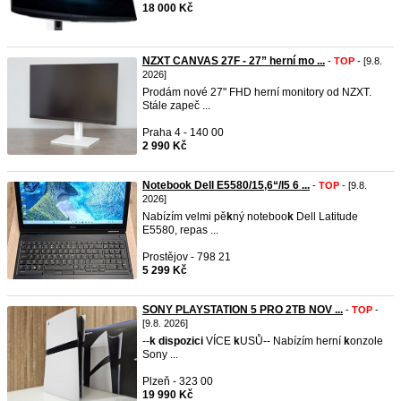
18 000 Kč
NZXT CANVAS 27F - 27” herní mo ...
-
TOP
- [9.8.
2026]
Prodám nové 27" FHD herní monitory od NZXT.
Stále zapeč ...
Praha 4 - 140 00
2 990 Kč
Notebook Dell E5580/15,6“/I5 6 ...
-
TOP
- [9.8.
2026]
Nabízím velmi pě
k
ný noteboo
k
Dell Latitude
E5580, repas ...
Prostějov - 798 21
5 299 Kč
SONY PLAYSTATION 5 PRO 2TB NOV ...
-
TOP
-
[9.8. 2026]
--
k
dispozici
VÍCE
k
USŮ-- Nabízím herní
k
onzole
Sony ...
Plzeň - 323 00
19 990 Kč