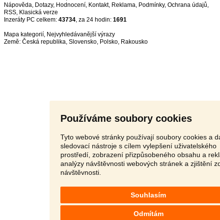
Nápověda
,
Dotazy
,
Hodnocení
,
Kontakt
,
Reklama
,
Podmínky
,
Ochrana údajů
,
RSS
,
Inzeráty PC celkem:
43734
, za 24 hodin:
1691
Mapa kategorií
,
Nejvyhledávanější výrazy
Země:
Česká republika
,
Slovensko
,
Polsko
,
Rakousko
Používáme soubory cookies
Tyto webové stránky používají soubory cookies a da
sledovací nástroje s cílem vylepšení uživatelského
prostředí, zobrazení přizpůsobeného obsahu a rek
analýzy návštěvnosti webových stránek a zjištění z
návštěvnosti.
Souhlasím
Odmítám