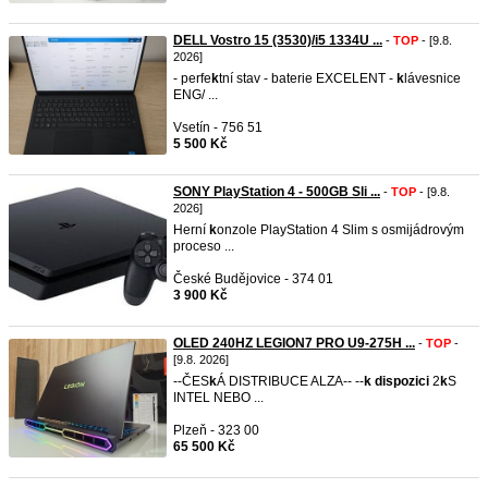
DELL Vostro 15 (3530)/i5 1334U ...
-
TOP
- [9.8.
2026]
- perfe
k
tní stav - baterie EXCELENT -
k
lávesnice
ENG/ ...
Vsetín - 756 51
5 500 Kč
SONY PlayStation 4 - 500GB Sli ...
-
TOP
- [9.8.
2026]
Herní
k
onzole PlayStation 4 Slim s osmijádrovým
proceso ...
České Budějovice - 374 01
3 900 Kč
OLED 240HZ LEGION7 PRO U9-275H ...
-
TOP
-
[9.8. 2026]
--ČES
k
Á DISTRIBUCE ALZA-- --
k
dispozici
2
k
S
INTEL NEBO ...
Plzeň - 323 00
65 500 Kč