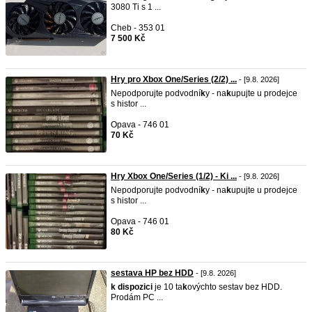
3080 Ti s 1 ...
Cheb - 353 01
7 500 Kč
Hry pro Xbox One/Series (2/2) ...
- [9.8. 2026]
Nepodporujte podvodní
k
y - na
k
upujte u prodejce
s histor ...
Opava - 746 01
70 Kč
Hry Xbox One/Series (1/2) - Ki ...
- [9.8. 2026]
Nepodporujte podvodní
k
y - na
k
upujte u prodejce
s histor ...
Opava - 746 01
80 Kč
sestava HP bez HDD
- [9.8. 2026]
k
dispozici
je 10 ta
k
ovýchto sestav bez HDD.
Prodám PC ...