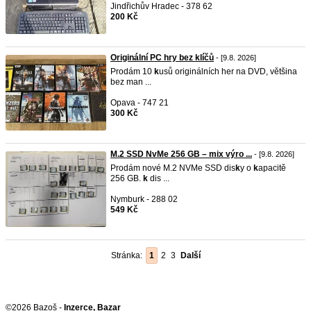
Jindřichův Hradec - 378 62
200 Kč
Originální PC hry bez klíčů
- [9.8. 2026]
Prodám 10
k
usů originálních her na DVD, většina
bez man ...
Opava - 747 21
300 Kč
M.2 SSD NvMe 256 GB – mix výro ...
- [9.8. 2026]
Prodám nové M.2 NVMe SSD dis
k
y o
k
apacitě
256 GB.
k
dis ...
Nymburk - 288 02
549 Kč
Stránka:
1
2
3
Další
©2026 Bazoš -
Inzerce, Bazar