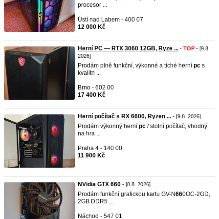
procesor ...
Ústí nad Labem - 400 07
12 000 Kč
Herní PC — RTX 3060 12GB, Ryze ...
-
TOP
- [9.8.
2026]
Prodám plně funkční, výkonné a tiché herní
pc
s
kvalitn ...
Brno - 602 00
17 400 Kč
Herní počítač s RX 6600, Ryzen ...
- [9.8. 2026]
Prodám výkonný herní
pc
/ stolní počítač, vhodný
na hra ...
Praha 4 - 140 00
11 900 Kč
NVidia GTX 660
- [8.8. 2026]
Prodám funkční grafickou kartu GV-N
66
0OC-2GD,
2GB DDR5 ...
Náchod - 547 01