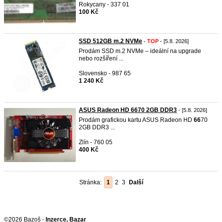
Rokycany - 337 01
100 Kč
SSD 512GB m.2 NVMe
-
TOP
- [5.8. 2026]
Prodám SSD m.2 NVMe – ideální na upgrade
nebo rozšíření ...
Slovensko - 987 65
1 240 Kč
ASUS Radeon HD 6670 2GB DDR3
- [5.8. 2026]
Prodám grafickou kartu ASUS Radeon HD
66
70
2GB DDR3 ...
Zlín - 760 05
400 Kč
Stránka:
1
2
3
Další
©2026 Bazoš -
Inzerce, Bazar