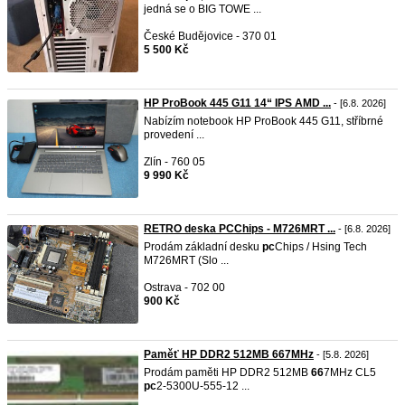
jedná se o BIG TOWE ...
České Budějovice - 370 01
5 500 Kč
HP ProBook 445 G11 14“ IPS AMD ...
- [6.8. 2026]
Nabízím notebook HP ProBook 445 G11, stříbrné
provedení ...
Zlín - 760 05
9 990 Kč
RETRO deska PCChips - M726MRT ...
- [6.8. 2026]
Prodám základní desku
pc
Chips / Hsing Tech
M726MRT (Slo ...
Ostrava - 702 00
900 Kč
Paměť HP DDR2 512MB 667MHz
- [5.8. 2026]
Prodám paměti HP DDR2 512MB
66
7MHz CL5
pc
2-5300U-555-12 ...