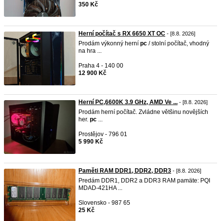
350 Kč
Herní počítač s RX 6650 XT OC
- [8.8. 2026]
Prodám výkonný herní
pc
/ stolní počítač, vhodný
na hra ...
Praha 4 - 140 00
12 900 Kč
Herní PC,6600K 3.9 GHz, AMD Ve ...
- [8.8. 2026]
Prodám herní počítač. Zvládne většinu novějších
her.
pc
...
Prostějov - 796 01
5 990 Kč
Paměti RAM DDR1, DDR2, DDR3
- [8.8. 2026]
Predám DDR1, DDR2 a DDR3 RAM pamäte: PQI
MDAD-421HA ...
Slovensko - 987 65
25 Kč