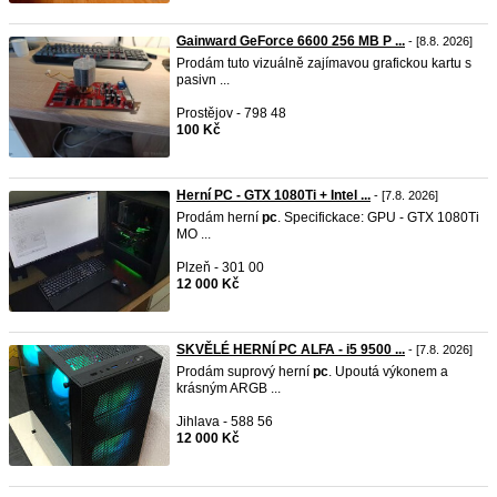
Gainward GeForce 6600 256 MB P ...
- [8.8. 2026]
Prodám tuto vizuálně zajímavou grafickou kartu s
pasivn ...
Prostějov - 798 48
100 Kč
Herní PC - GTX 1080Ti + Intel ...
- [7.8. 2026]
Prodám herní
pc
. Specifickace: GPU - GTX 1080Ti
MO ...
Plzeň - 301 00
12 000 Kč
SKVĚLÉ HERNÍ PC ALFA - i5 9500 ...
- [7.8. 2026]
Prodám suprový herní
pc
. Upoutá výkonem a
krásným ARGB ...
Jihlava - 588 56
12 000 Kč