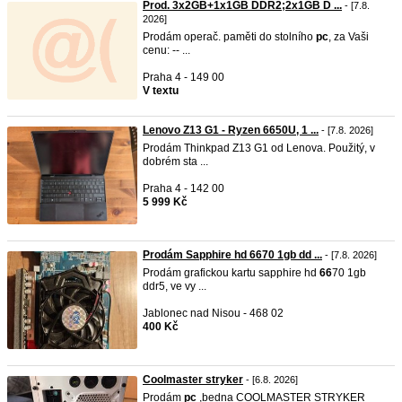
Prod. 3x2GB+1x1GB DDR2;2x1GB D ...
- [7.8.
2026]
Prodám operač. paměti do stolního
pc
, za Vaši
cenu: -- ...
Praha 4 - 149 00
V textu
Lenovo Z13 G1 - Ryzen 6650U, 1 ...
- [7.8. 2026]
Prodám Thinkpad Z13 G1 od Lenova. Použitý, v
dobrém sta ...
Praha 4 - 142 00
5 999 Kč
Prodám Sapphire hd 6670 1gb dd ...
- [7.8. 2026]
Prodám grafickou kartu sapphire hd
66
70 1gb
ddr5, ve vy ...
Jablonec nad Nisou - 468 02
400 Kč
Coolmaster stryker
- [6.8. 2026]
Prodám
pc
,bedna COOLMASTER STRYKER