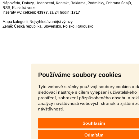
Nápověda
,
Dotazy
,
Hodnocení
,
Kontakt
,
Reklama
,
Podmínky
,
Ochrana údajů
,
RSS
,
Inzeráty PC celkem:
43977
, za 24 hodin:
1717
Mapa kategorií
,
Nejvyhledávanější výrazy
Země:
Česká republika
,
Slovensko
,
Polsko
,
Rakousko
Používáme soubory cookies
Tyto webové stránky používají soubory cookies a da
sledovací nástroje s cílem vylepšení uživatelského
prostředí, zobrazení přizpůsobeného obsahu a rek
analýzy návštěvnosti webových stránek a zjištění z
návštěvnosti.
Souhlasím
Odmítám