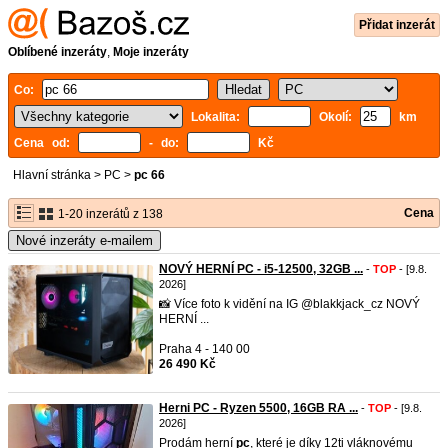
Přidat inzerát
Oblíbené inzeráty
,
Moje inzeráty
Co:
Lokalita:
Okolí:
km
Cena od:
- do:
Kč
Hlavní stránka
>
PC
>
pc 66
Cena
1-20 inzerátů z 138
Nové inzeráty e-mailem
NOVÝ HERNÍ PC - i5-12500, 32GB ...
-
TOP
- [9.8.
2026]
📸 Více foto k vidění na IG @blakkjack_cz NOVÝ
HERNÍ ...
Praha 4 - 140 00
26 490 Kč
Herni PC - Ryzen 5500, 16GB RA ...
-
TOP
- [9.8.
2026]
Prodám herní
pc
, které je díky 12ti vláknovému