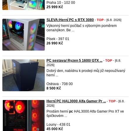
Praha 10 - 102 00
25 999 Kč
SLEVA:Herní PC s RTX 3080
-
TOP
- [6.8. 2026]
Výkonný herní počítač s výborným poměrem
cena/výkon. Be ...
Písek - 397 01
26 990 Kč
PC sestava/ Ryzen 5 1600/ GTX ...
-
TOP
- [6.8.
2026]
Dobrý den, nabídnu k prodeji můj již nepoužívaný
herní ...
Ostrava - 708 00
8 500 Kč
Herní PC HAL3000 Alfa Gamer Pr ...
-
TOP
- [6.8.
2026]
Prodám herní
pc
HAL3000 Alfa Gamer Pro XT ve
špičkovém ...
Louny - 438 01
45 000 Kč