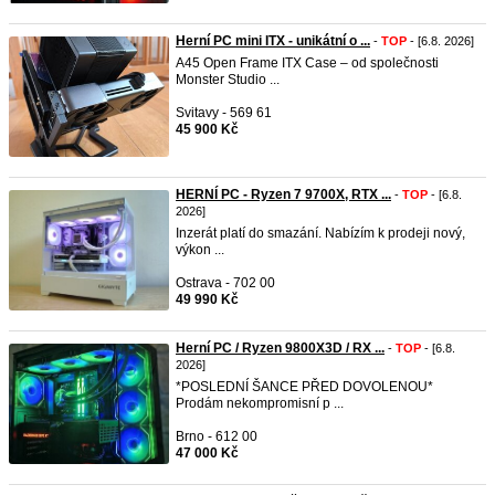
Herní PC mini ITX - unikátní o ...
-
TOP
- [6.8. 2026]
A45 Open Frame ITX Case – od společnosti
Monster Studio ...
Svitavy - 569 61
45 900 Kč
HERNÍ PC - Ryzen 7 9700X, RTX ...
-
TOP
- [6.8.
2026]
Inzerát platí do smazání. Nabízím k prodeji nový,
výkon ...
Ostrava - 702 00
49 990 Kč
Herní PC / Ryzen 9800X3D / RX ...
-
TOP
- [6.8.
2026]
*POSLEDNÍ ŠANCE PŘED DOVOLENOU*
Prodám nekompromisní p ...
Brno - 612 00
47 000 Kč