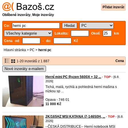
Přidat inzerát
Oblíbené inzeráty
,
Moje inzeráty
Co:
Lokalita:
Okolí:
km
Cena od:
- do:
Kč
Hlavní stránka
>
PC
>
herni pc
Cena
1-20 inzerátů z 1 887
Nové inzeráty e-mailem
Herní mini PC Ryzen 5600X + 32 ...
-
TOP
- [6.8.
2026]
Tichá, malá, rychlá a pohledná herní mašina s
nízkou sp ...
Opava - 746 01
11 000 Kč
2K/165HZ MSI KATANA i7-14650H, ...
-
TOP
- [6.8.
2026]
--ČESKÁ DISTRIBUCE-- Herní notebook MSI