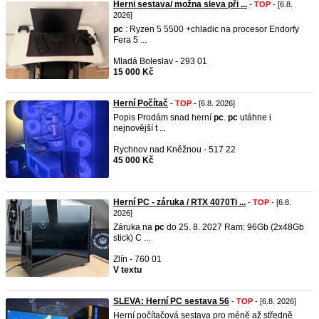
Herni sestava/ možna sleva při ...
-
TOP
- [6.8.
2026]
pc
: Ryzen 5 5500 +chladic na procesor Endorfy
Fera 5 ...
Mladá Boleslav - 293 01
15 000 Kč
Herní Počítač
-
TOP
- [6.8. 2026]
Popis Prodám snad herní
pc
.
pc
utáhne i
nejnovější t ...
Rychnov nad Kněžnou - 517 22
45 000 Kč
Herní PC - záruka / RTX 4070Ti ...
-
TOP
- [6.8.
2026]
Záruka na
pc
do 25. 8. 2027 Ram: 96Gb (2x48Gb
stick) C ...
Zlín - 760 01
V textu
SLEVA: Herní PC sestava 56
-
TOP
- [6.8. 2026]
Herní počítačová sestava pro méně až středně