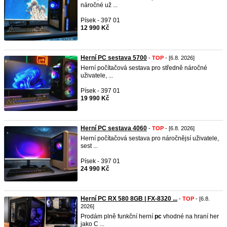
náročné už ...
Písek - 397 01
12 990 Kč
Herní PC sestava 5700
-
TOP
- [6.8. 2026]
Herní počítačová sestava pro středně náročné
uživatele, ...
Písek - 397 01
19 990 Kč
Herní PC sestava 4060
-
TOP
- [6.8. 2026]
Herní počítačová sestava pro náročnějsí uživatele,
sest ...
Písek - 397 01
24 990 Kč
Herní PC RX 580 8GB | FX-8320 ...
-
TOP
- [6.8.
2026]
Prodám plně funkční herní
pc
vhodné na hraní her
jako C ...