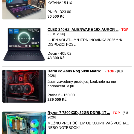
KATANA 15 HX ...
Plzeň - 323 00
30 500 Kč
OLED 240HZ_ALIENWARE 16X AUROR ...
-
TOP
- [6.8. 2026]
---JEN VOLAT---***HERNÍ NOVINKA 2026***K
DISPOZICI POSL ...
Děčín - 405 02
43 300 Kč
Herni Pc Asus Rog 5090 Matrix ...
-
TOP
- [6.8.
2026]
Jsem zavedeny prodejce, kouknete na me
hodnoceni. V pri ...
Praha 6 - 160 00
239 000 Kč
Ryzen 7 7800X3D, 32GB DDR5, 1T ...
-
TOP
- [6.8.
2026]
MOŽNO PROTIÚČTEM ODKOUPIT VÁŠ POČÍTAČ
NEBO NOTEBOOK! ...