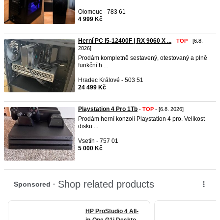
Olomouc - 783 61
4 999 Kč
Herní PC i5-12400F | RX 9060 X ...
-
TOP
- [6.8.
2026]
Prodám kompletně sestavený, otestovaný a plně
funkční h ...
Hradec Králové - 503 51
24 499 Kč
Playstation 4 Pro 1Tb
-
TOP
- [6.8. 2026]
Prodám herní konzoli Playstation 4 pro. Velikost
disku ...
Vsetín - 757 01
5 000 Kč