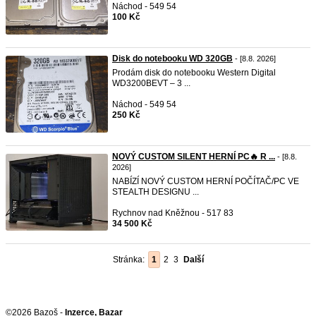
Náchod - 549 54
100 Kč
Disk do notebooku WD 320GB
- [8.8. 2026]
Prodám disk do notebooku Western Digital
WD3200BEVT – 3 ...
Náchod - 549 54
250 Kč
NOVÝ CUSTOM SILENT HERNÍ PC🔥 R ...
- [8.8.
2026]
NABÍZÍ NOVÝ CUSTOM HERNÍ POČÍTAČ/PC VE
STEALTH DESIGNU ...
Rychnov nad Kněžnou - 517 83
34 500 Kč
Stránka:
1
2
3
Další
©2026 Bazoš -
Inzerce, Bazar