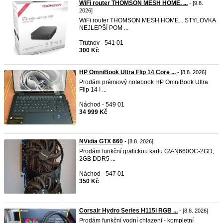
WiFi router THOMSON MESH HOME. ...
- [9.8.
2026]
WiFi router THOMSON MESH HOME... STYLOVKA
NEJLEPŠÍ POM ...
Trutnov - 541 01
300 Kč
HP OmniBook Ultra Flip 14 Core ...
- [8.8. 2026]
Prodám prémiový notebook HP OmniBook Ultra
Flip 14 I ...
Náchod - 549 01
34 999 Kč
NVidia GTX 660
- [8.8. 2026]
Prodám funkční grafickou kartu GV-N660OC-2GD,
2GB DDR5 ...
Náchod - 547 01
350 Kč
Corsair Hydro Series H115i RGB ...
- [8.8. 2026]
Prodám funkční vodní chlazení - kompletní