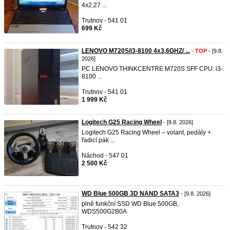
4x2,27 ...
Trutnov - 541 01
699 Kč
LENOVO M720S/i3-8100 4x3,6GHZ/ ...
-
TOP
- [9.8.
2026]
PC LENOVO THINKCENTRE M720S SFF CPU: i3-
8100 ...
Trutnov - 541 01
1 999 Kč
Logitech G25 Racing Wheel
- [9.8. 2026]
Logitech G25 Racing Wheel – volant, pedály +
řadicí pák ...
Náchod - 547 01
2 500 Kč
WD Blue 500GB 3D NAND SATA3
- [9.8. 2026]
plně funkční SSD WD Blue 500GB,
WDS500G2B0A
Trutnov - 542 32