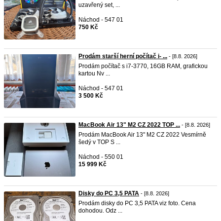
uzavřený set, ...
Náchod - 547 01
750 Kč
Prodám starší herní počítač i- ...
- [8.8. 2026]
Prodám počítač s i7-3770, 16GB RAM, grafickou
kartou Nv ...
Náchod - 547 01
3 500 Kč
MacBook Air 13" M2 CZ 2022 TOP ...
- [8.8. 2026]
Prodám MacBook Air 13" M2 CZ 2022 Vesmírně
šedý v TOP S ...
Náchod - 550 01
15 999 Kč
Disky do PC 3,5 PATA
- [8.8. 2026]
Prodám disky do PC 3,5 PATA viz foto. Cena
dohodou. Odz ...