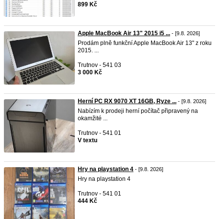
899 Kč
Apple MacBook Air 13" 2015 i5 ...
- [9.8. 2026]
Prodám plně funkční Apple MacBook Air 13" z roku
2015. ...
Trutnov - 541 03
3 000 Kč
Herní PC RX 9070 XT 16GB, Ryze ...
- [9.8. 2026]
​Nabízím k prodeji herní počítač připravený na
okamžité ...
Trutnov - 541 01
V textu
Hry na playstation 4
- [9.8. 2026]
Hry na playstation 4
Trutnov - 541 01
444 Kč