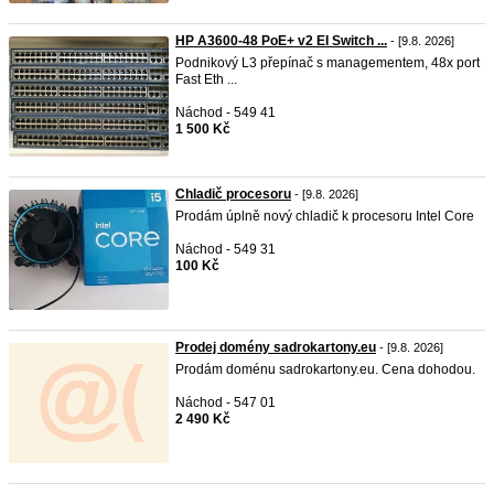
HP A3600-48 PoE+ v2 EI Switch ...
- [9.8. 2026]
Podnikový L3 přepínač s managementem, 48x port
Fast Eth ...
Náchod - 549 41
1 500 Kč
Chladič procesoru
- [9.8. 2026]
Prodám úplně nový chladič k procesoru Intel Core
Náchod - 549 31
100 Kč
Prodej domény sadrokartony.eu
- [9.8. 2026]
Prodám doménu sadrokartony.eu. Cena dohodou.
Náchod - 547 01
2 490 Kč