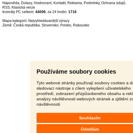
Nápověda
,
Dotazy
,
Hodnocení
,
Kontakt
,
Reklama
,
Podmínky
,
Ochrana údajů
,
RSS
,
Inzeráty PC celkem:
44006
, za 24 hodin:
1716
Mapa kategorií
,
Nejvyhledávanější výrazy
Země:
Česká republika
,
Slovensko
,
Polsko
,
Rakousko
Používáme soubory cookies
Tyto webové stránky používají soubory cookies a da
sledovací nástroje s cílem vylepšení uživatelského
prostředí, zobrazení přizpůsobeného obsahu a rek
analýzy návštěvnosti webových stránek a zjištění z
návštěvnosti.
Souhlasím
Odmítám