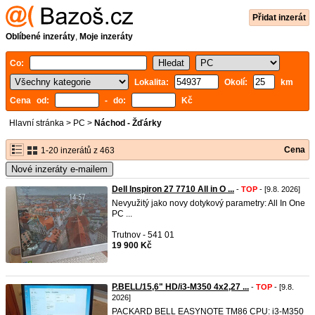
Přidat inzerát
Oblíbené inzeráty
,
Moje inzeráty
Co:
Lokalita:
Okolí:
km
Cena od:
- do:
Kč
Hlavní stránka
>
PC
>
Náchod - Žďárky
Cena
1-20 inzerátů z 463
Nové inzeráty e-mailem
Dell Inspiron 27 7710 All in O ...
-
TOP
- [9.8. 2026]
Nevyužitý jako novy dotykový parametry: All In One
PC ...
Trutnov - 541 01
19 900 Kč
P.BELL/15,6" HD/i3-M350 4x2,27 ...
-
TOP
- [9.8.
2026]
PACKARD BELL EASYNOTE TM86 CPU: i3-M350