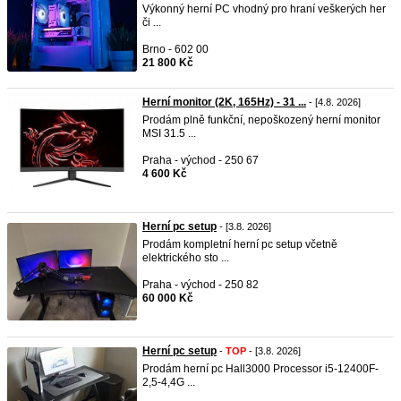
Výkonný herní PC vhodný pro hraní veškerých her
či ...
Brno - 602 00
21 800 Kč
Herní monitor (2K, 165Hz) - 31 ...
- [4.8. 2026]
Prodám plně funkční, nepoškozený herní monitor
MSI 31.5 ...
Praha - východ - 250 67
4 600 Kč
Herní pc setup
- [3.8. 2026]
Prodám kompletní herní pc setup včetně
elektrického sto ...
Praha - východ - 250 82
60 000 Kč
Herní pc setup
-
TOP
- [3.8. 2026]
Prodám herní pc Hall3000 Processor i5-12400F-
2,5-4,4G ...