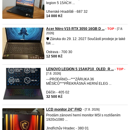
legion 5 15ACH ...
Uherské Hradiště - 687 32
14 000 Kč
Acer Nitro V15 RTX 3050 16GB D ...
-
TOP
- [7.8.
2026]
🛡️ Záruka do 29. 12. 2027 Součástí prodeje je také
fak ...
Ostrava - 700 30
12 500 Kč
LENOVO LEGION 5 15AKP10_OLED_R ...
-
TOP
-
[7.8. 2026]
---PRODÁNO---***ZÁRUKA 36
MĚSÍCŮ***PŘEKRÁSNÁ HERNÍ ELEG ...
Děčín - 405 02
32 500 Kč
LCD monitor 24” FHD
- [7.8. 2026]
Prodám zánovní herní monitor MSI s rozlišením
1920x1080 ...
Jindřichův Hradec - 380 01