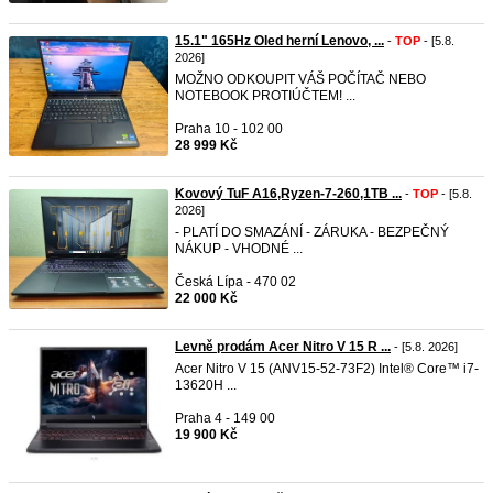
15.1" 165Hz Oled herní Lenovo, ...
-
TOP
- [5.8.
2026]
MOŽNO ODKOUPIT VÁŠ POČÍTAČ NEBO
NOTEBOOK PROTIÚČTEM! ...
Praha 10 - 102 00
28 999 Kč
Kovový TuF A16,Ryzen-7-260,1TB ...
-
TOP
- [5.8.
2026]
- PLATÍ DO SMAZÁNÍ - ZÁRUKA - BEZPEČNÝ
NÁKUP - VHODNÉ ...
Česká Lípa - 470 02
22 000 Kč
Levně prodám Acer Nitro V 15 R ...
- [5.8. 2026]
Acer Nitro V 15 (ANV15-52-73F2) Intel® Core™ i7-
13620H ...
Praha 4 - 149 00
19 900 Kč