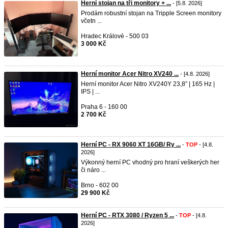
Herní stojan na tři monitory + ...
- [5.8. 2026]
Prodám robustní stojan na Tripple Screen monitory
včetn ...
Hradec Králové - 500 03
3 000 Kč
Herní monitor Acer Nitro XV240 ...
- [4.8. 2026]
Herní monitor Acer Nitro XV240Y 23,8” | 165 Hz |
IPS | ...
Praha 6 - 160 00
2 700 Kč
Herní PC - RX 9060 XT 16GB/ Ry ...
-
TOP
- [4.8.
2026]
Výkonný herní PC vhodný pro hraní veškerých her
či náro ...
Brno - 602 00
29 900 Kč
Herní PC - RTX 3080 / Ryzen 5 ...
-
TOP
- [4.8.
2026]