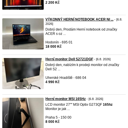
2 200 Kč
VÝKONNÝ HERNÍ NOTEBOOK ACER NI ...
- [6.8.
2026]
Dobrý den, Prodám Herní notebook od značky
ACER s oz ...
Hodonín - 695 01
18 000 Kč
Herní monitor Dell S2721DGF
- [6.8. 2026]
Dobrý den, nabízím k prodeji monitor od značky
Dell S2 ...
Uherské Hradiště - 686 04
4 990 Kč
Herní monitor MSI 165Hz
- [6.8. 2026]
LCD monitor 27"" MSI Optix G273QF
165hz
Monitor je jak ...
Praha 5 - 150 00
8 000 Kč