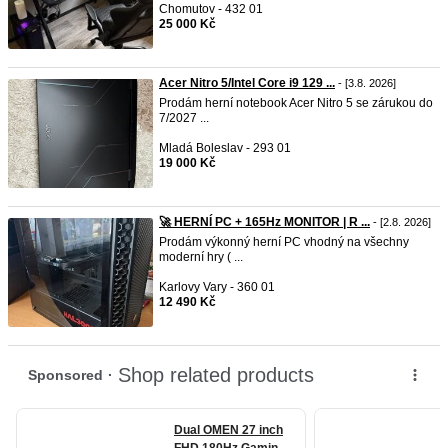
Chomutov - 432 01
25 000 Kč
Acer Nitro 5/Intel Core i9 129 ...
- [3.8. 2026]
Prodám herní notebook Acer Nitro 5 se zárukou do
7/2027 ...
Mladá Boleslav - 293 01
19 000 Kč
🚀 HERNÍ PC + 165Hz MONITOR | R ...
- [2.8. 2026]
Prodám výkonný herní PC vhodný na všechny
moderní hry ( ...
Karlovy Vary - 360 01
12 490 Kč