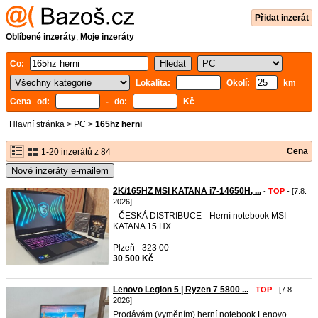
Přidat inzerát
Oblíbené inzeráty
,
Moje inzeráty
Co:
Lokalita:
Okolí:
km
Cena od:
- do:
Kč
Hlavní stránka
>
PC
>
165hz herni
Cena
1-20 inzerátů z 84
Nové inzeráty e-mailem
2K/165HZ MSI KATANA i7-14650H, ...
-
TOP
- [7.8.
2026]
--ČESKÁ DISTRIBUCE-- Herní notebook MSI
KATANA 15 HX ...
Plzeň - 323 00
30 500 Kč
Lenovo Legion 5 | Ryzen 7 5800 ...
-
TOP
- [7.8.
2026]
Prodávám (vyměním) herní notebook Lenovo