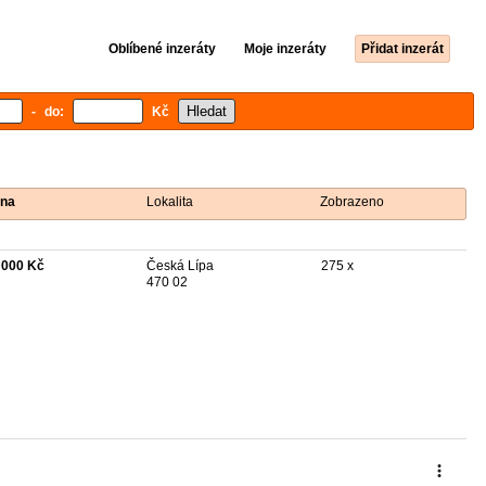
Oblíbené inzeráty
Moje inzeráty
Přidat inzerát
- do:
Kč
na
Lokalita
Zobrazeno
 000 Kč
Česká Lípa
275 x
470 02