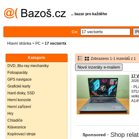
... bazar pro každého
Co:
Hlavní stránka
>
PC
>
17 vectorrtx
Kategorie
Zobrazeno 1-1 inzerátů z 1
DVD, Blu-ray mechaniky
Nové inzeráty e-mailem
Fotoaparáty
17 
GPS navigace
2026
Grafické karty
- P
STU
Hard disky, SSD
velk
Herní konzole
A14
Herní zařízení
Hry
Chladiče
Klávesnice
Kopírovací stroje