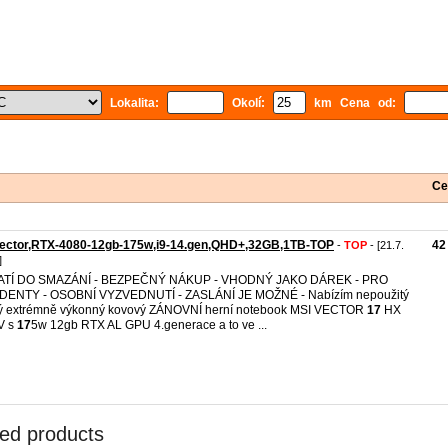
Lokalita:
Okolí:
km Cena od:
Ce
Vector,RTX-4080-12gb-175w,i9-14.gen,QHD+,32GB,1TB-TOP
42
-
TOP
- [21.7.
]
LATÍ DO SMAZÁNÍ - BEZPEČNÝ NÁKUP - VHODNÝ JAKO DÁREK - PRO
DENTY - OSOBNÍ VYZVEDNUTÍ - ZASLÁNÍ JE MOŽNÉ - Nabízím nepoužitý
ý extrémně výkonný kovový ZÁNOVNÍ herní notebook MSI VECTOR
17
HX
V s
17
5w 12gb RTX AL GPU 4.generace a to ve ...