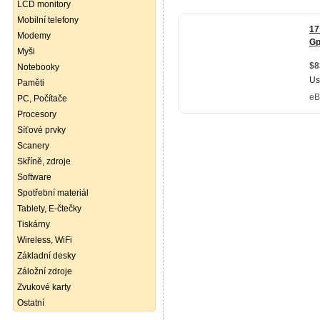
LCD monitory
Mobilní telefony
Modemy
Myši
Notebooky
Paměti
PC, Počítače
Procesory
Síťové prvky
Scanery
Skříně, zdroje
Software
Spotřební materiál
Tablety, E-čtečky
Tiskárny
Wireless, WiFi
Základní desky
Záložní zdroje
Zvukové karty
Ostatní