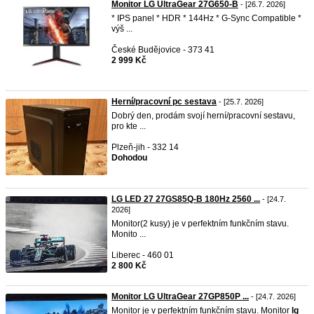
Monitor LG UltraGear 27G650-B
- [26.7. 2026]
* IPS panel * HDR * 144Hz * G-Sync Compatible *
výš ...
České Budějovice - 373 41
2 999 Kč
Herní/pracovní pc sestava
- [25.7. 2026]
Dobrý den, prodám svojí herní/pracovní sestavu,
pro kte ...
Plzeň-jih - 332 14
Dohodou
LG LED 27 27GS85Q-B 180Hz 2560 ...
- [24.7.
2026]
Monitor(2 kusy) je v perfektním funkčním stavu.
Monito ...
Liberec - 460 01
2 800 Kč
Monitor LG UltraGear 27GP850P ...
- [24.7. 2026]
Monitor je v perfektním funkčním stavu. Monitor
lg