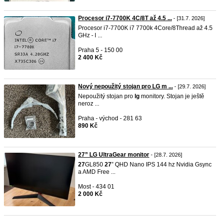
Procesor i7-7700K 4C/8T až 4.5 ...
- [31.7. 2026]
Procesor i7-7700K i7 7700k 4Core/8Thread až 4.5
GHz - l ...
Praha 5 - 150 00
2 400 Kč
Nový nepoužitý stojan pro LG m ...
- [29.7. 2026]
Nepoužitý stojan pro
lg
monitory. Stojan je ještě
neroz ...
Praha - východ - 281 63
890 Kč
27” LG UltraGear monitor
- [28.7. 2026]
27
GL850
27
” QHD Nano IPS 144 hz Nvidia Gsync
a AMD Free ...
Most - 434 01
2 000 Kč