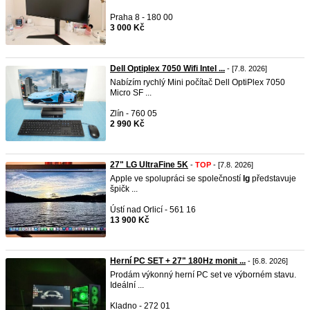
Praha 8 - 180 00
3 000 Kč
Dell Optiplex 7050 Wifi Intel ...
- [7.8. 2026]
Nabízím rychlý Mini počítač Dell OptiPlex 7050
Micro SF ...
Zlín - 760 05
2 990 Kč
27" LG UltraFine 5K
-
TOP
- [7.8. 2026]
Apple ve spolupráci se společností
lg
představuje
špičk ...
Ústí nad Orlicí - 561 16
13 900 Kč
Herní PC SET + 27" 180Hz monit ...
- [6.8. 2026]
Prodám výkonný herní PC set ve výborném stavu.
Ideální ...
Kladno - 272 01