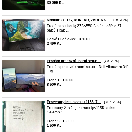
30 000 Kč
Monitor 27" LG, DOKLAD, ZÁRUKA ...
- [6.8. 2026]
Prodám monitor
lg
27
BA550-B o úhlopříčce
27
palců s kab ...
České Budějovice - 370 01
2 490 Kč
Prodám pracovní / herní setup ...
- [4.8. 2026]
Prodám pracovní / herní setup – Dell Alienware 34”
+
lg
...
Praha 1 - 110 00
8 500 Kč
Procesory intel socket 1155 i7 ...
- [31.7. 2026]
Procesory 2. a 3. generace
lg
A1155 socket
Celeron G ...
Praha 5 - 150 00
1 500 Kč