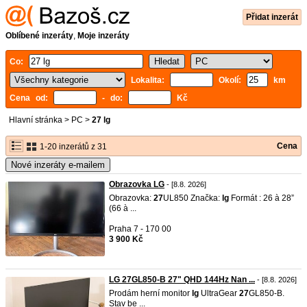
Přidat inzerát
Oblíbené inzeráty
,
Moje inzeráty
Co:
Lokalita:
Okolí:
km
Cena od:
- do:
Kč
Hlavní stránka
>
PC
>
27 lg
Cena
1-20 inzerátů z 31
Nové inzeráty e-mailem
Obrazovka LG
- [8.8. 2026]
Obrazovka:
27
UL850 Značka:
lg
Formát : 26 à 28”
(66 à ...
Praha 7 - 170 00
3 900 Kč
LG 27GL850-B 27" QHD 144Hz Nan ...
- [8.8. 2026]
Prodám herní monitor
lg
UltraGear
27
GL850-B.
Stav be ...