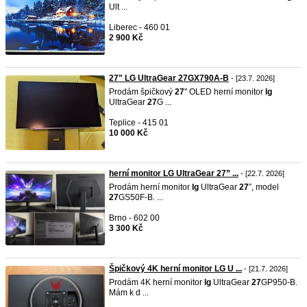
Ult ...
Liberec - 460 01
2 900 Kč
27" LG UltraGear 27GX790A-B
- [23.7. 2026]
Prodám špičkový
27
" OLED herní monitor
lg
UltraGear
27
G ...
Teplice - 415 01
10 000 Kč
herní monitor LG UltraGear 27” ...
- [22.7. 2026]
Prodám herní monitor
lg
UltraGear
27
”, model
27
GS50F-B. ...
Brno - 602 00
3 300 Kč
Špičkový 4K herní monitor LG U ...
- [21.7. 2026]
Prodám 4K herní monitor
lg
UltraGear
27
GP950-B.
Mám k d ...