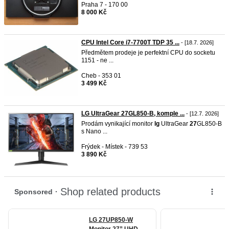
Praha 7 - 170 00
8 000 Kč
CPU Intel Core i7-7700T TDP 35 ...
- [18.7. 2026]
Předmětem prodeje je perfektní CPU do socketu
1151 - ne ...
Cheb - 353 01
3 499 Kč
LG UltraGear 27GL850-B, komple ...
- [12.7. 2026]
Prodám vynikající monitor
lg
UltraGear
27
GL850-B
s Nano ...
Frýdek - Místek - 739 53
3 890 Kč