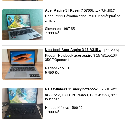
Acer Aspire 3 | Ryzen 7 5700U ...
- [7.8. 2026]
Cena: 7999 Pôvodná cena: 750 € Inzerát platí do
zma ...
Slovensko - 987 65
7 999 Kč
Notebook Acer Aspire 3 15 A315 ...
- [7.8. 2026]
Prodám Notebook
acer
aspire
3 15 A315510P-
35CF Operační ...
Náchod - 551 01
5 450 Kč
NTB Windows 11 Velký notebook ...
- [7.8. 2026]
8Gb RAM, Intel CPU N3450, 120 GB SSD, nejde
touchpad. S ...
Hradec Králové - 500 12
1 900 Kč