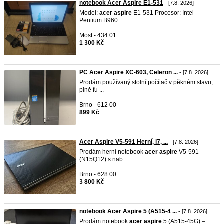
notebook Acer Aspire E1-531
- [7.8. 2026]
Model:
acer
aspire
E1-531 Procesor: Intel
Pentium B960 ...
Most - 434 01
1 300 Kč
PC Acer Aspire XC-603, Celeron ...
- [7.8. 2026]
Prodám používaný stolní počítač v pěkném stavu,
plně fu ...
Brno - 612 00
899 Kč
Acer Aspire V5-591 Herní, i7, ...
- [7.8. 2026]
Prodám herní notebook
acer
aspire
V5-591
(N15Q12) s nab ...
Brno - 628 00
3 800 Kč
notebook Acer Aspire 5 (A515-4 ...
- [7.8. 2026]
Prodám notebook
acer
aspire
5 (A515-45G) –