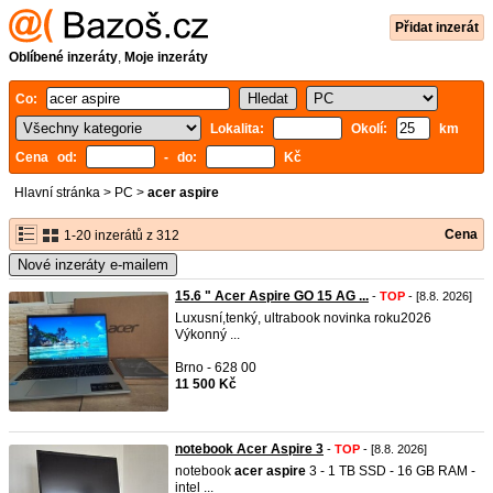
Přidat inzerát
Oblíbené inzeráty
,
Moje inzeráty
Co:
Lokalita:
Okolí:
km
Cena od:
- do:
Kč
Hlavní stránka
>
PC
>
acer aspire
Cena
1-20 inzerátů z 312
Nové inzeráty e-mailem
15.6 " Acer Aspire GO 15 AG ...
-
TOP
- [8.8. 2026]
Luxusní,tenký, ultrabook novinka roku2026
Výkonný ...
Brno - 628 00
11 500 Kč
notebook Acer Aspire 3
-
TOP
- [8.8. 2026]
notebook
acer
aspire
3 - 1 TB SSD - 16 GB RAM -
intel ...