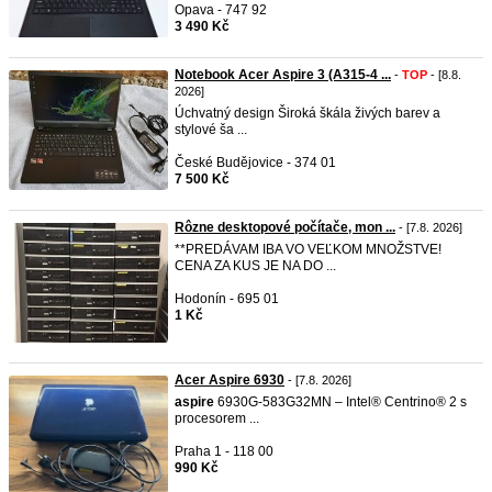
Opava - 747 92
3 490 Kč
Notebook Acer Aspire 3 (A315-4 ...
-
TOP
- [8.8.
2026]
Úchvatný design Široká škála živých barev a
stylové ša ...
České Budějovice - 374 01
7 500 Kč
Rôzne desktopové počítače, mon ...
- [7.8. 2026]
**PREDÁVAM IBA VO VEĽKOM MNOŽSTVE!
CENA ZA KUS JE NA DO ...
Hodonín - 695 01
1 Kč
Acer Aspire 6930
- [7.8. 2026]
aspire
6930G-583G32MN – Intel® Centrino® 2 s
procesorem ...
Praha 1 - 118 00
990 Kč