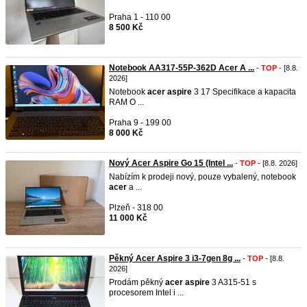
Praha 1 - 110 00
8 500 Kč
Notebook AA317-55P-362D Acer A ...
-
TOP
- [8.8.
2026]
Notebook
acer
aspire
3 17 Specifikace a kapacita
RAM O ...
Praha 9 - 199 00
8 000 Kč
Nový Acer Aspire Go 15 (Intel ...
-
TOP
- [8.8. 2026]
Nabízím k prodeji nový, pouze vybalený, notebook
acer
a ...
Plzeň - 318 00
11 000 Kč
Pěkný Acer Aspire 3 i3-7gen 8g ...
-
TOP
- [8.8.
2026]
Prodám pěkný
acer
aspire
3 A315-51 s
procesorem Intel i ...