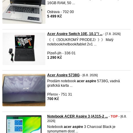
16GB RAM, 50 ...
Ostrava - 702 00
5 499 Kč
Acer Aspire Switch 10E, 10.1"/ ...
- [7.8. 2026]
《《《SOUKROMÝ PRODEJ》》》 Malý
notebook/netbook/tablet 2v1 ...
Plzeň-jih - 336 01
1 290 Kč
Acer Aspire 5738G
- [6.8. 2026]
Prodám notebook
acer
aspire
5738G, vadná
grafická karta ...
Přerov - 751 31
700 Kč
Notebook ACER Aspire 3 (A315-2 ...
-
TOP
- [6.8.
2026]
Notebook
acer
aspire
3 Charcoal Black je
synonymem dost ...