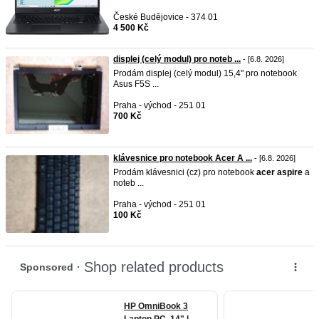
České Budějovice - 374 01
4 500 Kč
displej (celý modul) pro noteb ...
- [6.8. 2026]
Prodám displej (celý modul) 15,4" pro notebook
Asus F5S ...
Praha - východ - 251 01
700 Kč
klávesnice pro notebook Acer A ...
- [6.8. 2026]
Prodám klávesnici (cz) pro notebook
acer
aspire
a
noteb ...
Praha - východ - 251 01
100 Kč