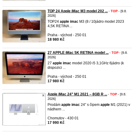
TOP 24 Apple iMac M3 model 202 ...
-
TOP
- [9.8.
2026]
TOP24
apple
imac
M3 (8 / 10jádro model 2023
4,5K RETINA ...
Praha - východ - 250 01
18 980 Kč
27 APPLE iMac 5K RETINA model ...
-
TOP
- [9.8.
2026]
27
apple
imac
model 2020 i5 3,1GHz 6jádro (k
dispozici ...
Praha - východ - 250 01
17 980 Kč
Apple iMac 24” M1 2021 – 8GB R ...
-
TOP
- [9.8.
2026]
Prodám
apple
imac
24” s čipem
apple
M1 (2021) v
nádhern ...
Chomutov - 430 01
17 990 Kč