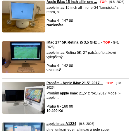
Apple iMac 15 inch all in one ...
-
TOP
- [9.8. 2026]
apple
imac
15 inch all in one G4 "lampička" s
repro, pl ...
Praha 4 - 147 00
Nabídněte
iMac 27" 5K Retina, i5 3,5 GHz ...
-
TOP
- [9.8.
2026]
apple
imac
Retina 5K, 27 palců, příplatkově
vylepšený L ...
Praha 4 - 142 00
9 900 Kč
Prodám - Apple iMac 21,5" 2017 ...
-
TOP
- [9.8.
2026]
Prodám
apple
imac
21,5" z roku 2017 Model: -
apple
...
Praha 6 - 160 00
10 490 Kč
apple imac A1224
- [9.8. 2026]
plne funkcni jede na linuxu a jede super