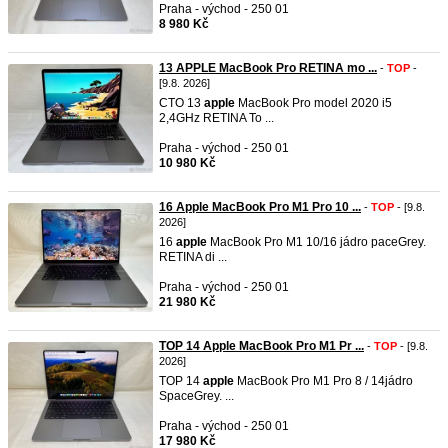
Praha - východ - 250 01
8 980 Kč
13 APPLE MacBook Pro RETINA mo ...
-
TOP
-
[9.8. 2026]
CTO 13
apple
MacBook Pro model 2020 i5
2,4GHz RETINA To ...
Praha - východ - 250 01
10 980 Kč
16 Apple MacBook Pro M1 Pro 10 ...
-
TOP
- [9.8.
2026]
16
apple
MacBook Pro M1 10/16 jádro paceGrey.
RETINA di ...
Praha - východ - 250 01
21 980 Kč
TOP 14 Apple MacBook Pro M1 Pr ...
-
TOP
- [9.8.
2026]
TOP 14
apple
MacBook Pro M1 Pro 8 / 14jádro
SpaceGrey. ...
Praha - východ - 250 01
17 980 Kč