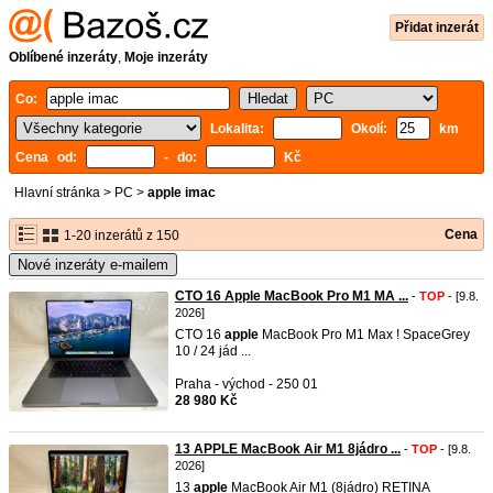
Přidat inzerát
Oblíbené inzeráty
,
Moje inzeráty
Co:
Lokalita:
Okolí:
km
Cena od:
- do:
Kč
Hlavní stránka
>
PC
>
apple imac
Cena
1-20 inzerátů z 150
Nové inzeráty e-mailem
CTO 16 Apple MacBook Pro M1 MA ...
-
TOP
- [9.8.
2026]
CTO 16
apple
MacBook Pro M1 Max ! SpaceGrey
10 / 24 jád ...
Praha - východ - 250 01
28 980 Kč
13 APPLE MacBook Air M1 8jádro ...
-
TOP
- [9.8.
2026]
13
apple
MacBook Air M1 (8jádro) RETINA