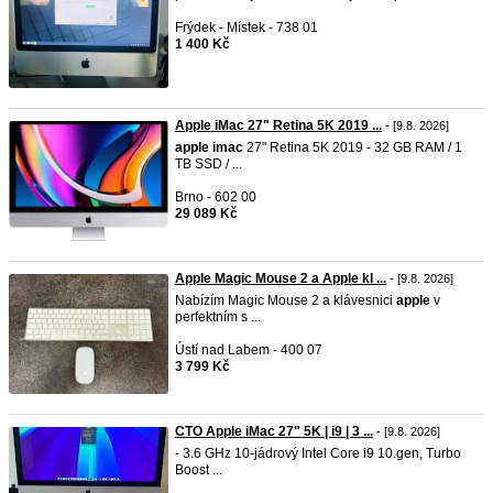
Frýdek - Místek - 738 01
1 400 Kč
Apple iMac 27" Retina 5K 2019 ...
- [9.8. 2026]
apple
imac
27" Retina 5K 2019 - 32 GB RAM / 1
TB SSD / ...
Brno - 602 00
29 089 Kč
Apple Magic Mouse 2 a Apple kl ...
- [9.8. 2026]
Nabízím Magic Mouse 2 a klávesnici
apple
v
perfektním s ...
Ústí nad Labem - 400 07
3 799 Kč
CTO Apple iMac 27" 5K | i9 | 3 ...
- [9.8. 2026]
- 3.6 GHz 10-jádrový Intel Core i9 10.gen, Turbo
Boost ...