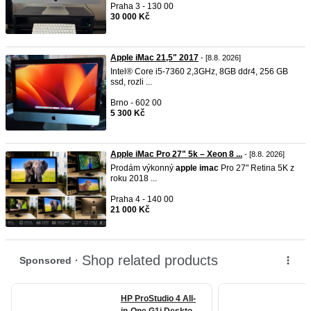
Praha 3 - 130 00
30 000 Kč
Apple iMac 21,5" 2017
- [8.8. 2026]
Intel® Core i5-7360 2,3GHz, 8GB ddr4, 256 GB
ssd, rozli ...
Brno - 602 00
5 300 Kč
Apple iMac Pro 27" 5k – Xeon 8 ...
- [8.8. 2026]
Prodám výkonný
apple
imac
Pro 27" Retina 5K z
roku 2018 ...
Praha 4 - 140 00
21 000 Kč