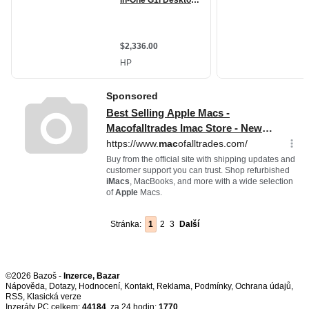
Stránka:
1
2
3
Další
©2026 Bazoš -
Inzerce, Bazar
Nápověda
,
Dotazy
,
Hodnocení
,
Kontakt
,
Reklama
,
Podmínky
,
Ochrana údajů
,
RSS
,
Inzeráty PC celkem:
44184
, za 24 hodin:
1770