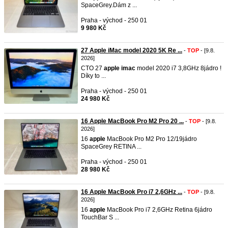
SpaceGrey.Dám z ...
Praha - východ - 250 01
9 980 Kč
27 Apple iMac model 2020 5K Re ...
-
TOP
- [9.8.
2026]
CTO 27
apple
imac
model 2020 i7 3,8GHz 8jádro !
Díky to ...
Praha - východ - 250 01
24 980 Kč
16 Apple MacBook Pro M2 Pro 20 ...
-
TOP
- [9.8.
2026]
16
apple
MacBook Pro M2 Pro 12/19jádro
SpaceGrey RETINA ...
Praha - východ - 250 01
28 980 Kč
16 Apple MacBook Pro i7 2,6GHz ...
-
TOP
- [9.8.
2026]
16
apple
MacBook Pro i7 2,6GHz Retina 6jádro
TouchBar S ...