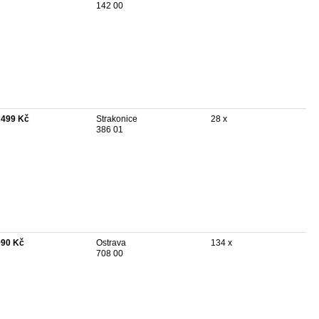
142 00
 499 Kč
Strakonice
28 x
386 01
990 Kč
Ostrava
134 x
708 00