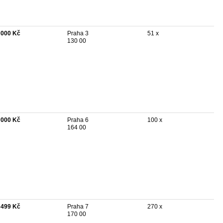
 000 Kč
Praha 3
51 x
130 00
 000 Kč
Praha 6
100 x
164 00
 499 Kč
Praha 7
270 x
170 00