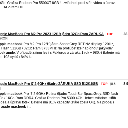
Gb. Grafika Radeon Pro 5500XT 8GB ! - zvládne i proti střih videa a úpravu
k. 16Gb ram DD ...
Apple MacBook Pro M2 Pro 2023 12/19 jádro 32Gb Ram ZÁRUKA
28
-
TOP
-
 2026]
pple
macbook
Pro M2 Pro 12/19jádro SpaceGrey RETINA display 120Hz,
Flash 512GB / 32Gb Ram 3733MHz Na protiúčet lze nabídnout jakýkoliv
obek
apple
. V případě zájmu lze i s Fakturou a záruka 1 rok + 980,-) Baterie má
e 108 cyklů / 84% ka ...
Apple MacBook Pro i7 2,6GHz 6jádro ZÁRUKA SSD 512/16GB
8 
-
TOP
- [8.8.
]
pple
macbook
Pro i7 2,6GHz Retina 6jádro TouchBar SpaceGrey. SSD flash
b / 16Gb Ram DDR4. Grafika Radeon Pro 5300 4Gb - lehce zvládne i střih
idea a úpravu fotek. Baterie má 81% kapacity (stále zcela OK). Na prodej i
í
apple
macbook
i ...