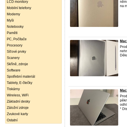
LCD monitory
něm 
na m
Mobilní telefony
Modemy
Myši
Notebooky
Paměti
PC, Počítače
Mac
Procesory
Pro
nehr
Síťové prvky
Děku
Scanery
Skříně, zdroje
Software
Spotřební materiál
Tablety, E-čtečky
Tiskárny
MacB
Wireless, WiFi
Pro
pěkn
Základní desky
odh
Záložní zdroje
* Dis
Zvukové karty
Ostatní