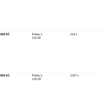
 500 Kč
Praha 1
310 x
110 00
 900 Kč
Praha 2
1197 x
120 00