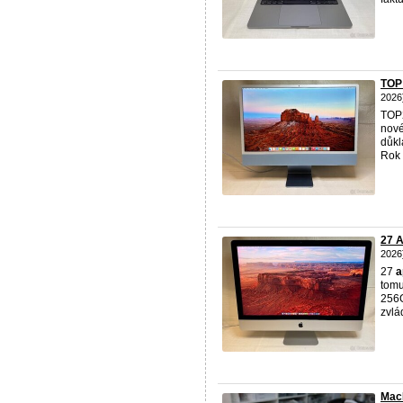
TOP
2026
TOP
nové
důkl
Rok 
27 
2026
27
a
tomu
256G
zvlád
Mac