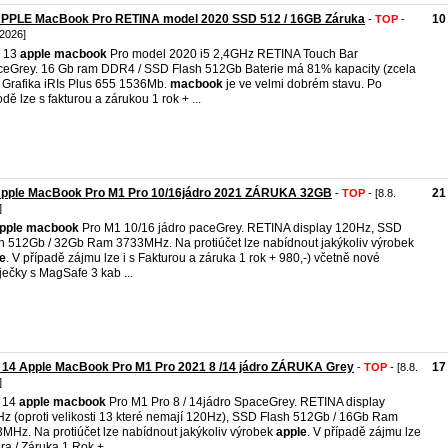
APPLE MacBook Pro RETINA model 2020 SSD 512 / 16GB Záruka
10
-
TOP
-
 2026]
 13
apple
macbook
Pro model 2020 i5 2,4GHz RETINA Touch Bar
eGrey. 16 Gb ram DDR4 / SSD Flash 512Gb Baterie má 81% kapacity (zcela
 Grafika iRIs Plus 655 1536Mb.
macbook
je ve velmi dobrém stavu. Po
dě lze s fakturou a zárukou 1 rok + ...
Apple MacBook Pro M1 Pro 10/16jádro 2021 ZÁRUKA 32GB
21
-
TOP
- [8.8.
]
pple
macbook
Pro M1 10/16 jádro paceGrey. RETINA display 120Hz, SSD
h 512Gb / 32Gb Ram 3733MHz. Na protiúčet lze nabídnout jakýkoliv výrobek
e
. V případě zájmu lze i s Fakturou a záruka 1 rok + 980,-) včetně nové
ječky s MagSafe 3 kab ...
 14 Apple MacBook Pro M1 Pro 2021 8 /14 jádro ZÁRUKA Grey
17
-
TOP
- [8.8.
]
 14
apple
macbook
Pro M1 Pro 8 / 14jádro SpaceGrey. RETINA display
z (oproti velikosti 13 které nemají 120Hz), SSD Flash 512Gb / 16Gb Ram
MHz. Na protiúčet lze nabídnout jakýkoliv výrobek
apple
. V případě zájmu lze
ura / Záruka 1 Rok + ...