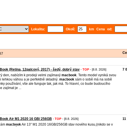
Lokalita:
Okolí:
km Cena od:
Ce
87
ook (Retina, 12palcový, 2017) - šedý, dobrý stav
7 
-
TOP
- [8.8. 2026]
ý den, nabízím k prodeji velmi zajímavý
macbook
. Tento model vyniká svou
i lehkou váhou a je perfektně skladný.
macbook
sám o sobě má na sobě
ky používání, vše ale funguje tak, jak má. To hlavní, co bude budoucího
 zajímat je ...
Book Air M1 2020 16 GB/ 256GB
11
-
TOP
- [8.8. 2026]
dám
macbook
Air 13” M1 2020 16GB/256GB stav nového kusu,(nikdo se v