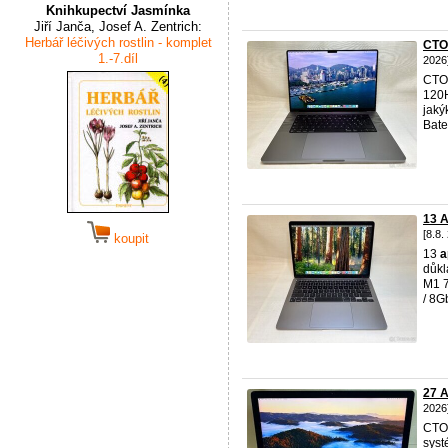
Knihkupectví Jasmínka
Jiří Janča, Josef A. Zentrich:
Herbář léčivých rostlin - komplet
CTO
1.-7.díl
2026
CTO
120H
jaký
Bate
13 
[8.8.
koupit
13
a
důkl
M1 7
/ 8G
27 A
2026
CTO
syst