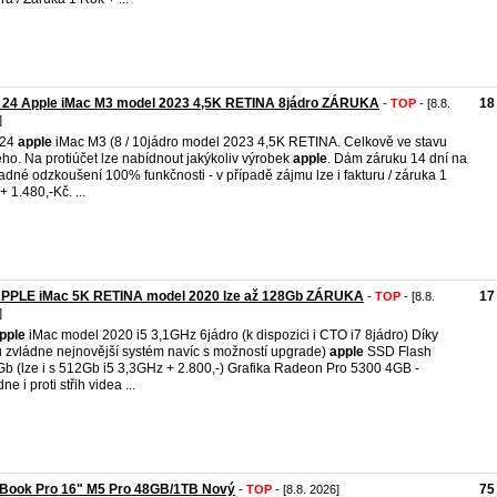
 24 Apple iMac M3 model 2023 4,5K RETINA 8jádro ZÁRUKA
18
-
TOP
- [8.8.
]
24
apple
iMac M3 (8 / 10jádro model 2023 4,5K RETINA. Celkově ve stavu
ho. Na protiúčet lze nabídnout jakýkoliv výrobek
apple
. Dám záruku 14 dní na
adné odzkoušení 100% funkčnosti - v případě zájmu lze i fakturu / záruka 1
+ 1.480,-Kč. ...
APPLE iMac 5K RETINA model 2020 lze až 128Gb ZÁRUKA
17
-
TOP
- [8.8.
]
pple
iMac model 2020 i5 3,1GHz 6jádro (k dispozici i CTO i7 8jádro) Díky
 zvládne nejnovější systém navíc s možností upgrade)
apple
SSD Flash
b (lze i s 512Gb i5 3,3GHz + 2.800,-) Grafika Radeon Pro 5300 4GB -
ne i proti střih videa ...
Book Pro 16" M5 Pro 48GB/1TB Nový
75
-
TOP
- [8.8. 2026]