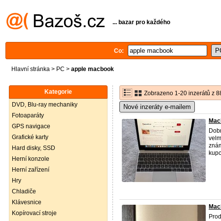
... bazar pro každého
Co:
Hlavní stránka
>
PC
>
apple macbook
Kategorie
Zobrazeno 1-20 inzerátů z 8
DVD, Blu-ray mechaniky
Nové inzeráty e-mailem
Fotoaparáty
MacB
GPS navigace
Dobr
Grafické karty
velm
znám
Hard disky, SSD
kupce
Herní konzole
Herní zařízení
Hry
Chladiče
Klávesnice
Mac
Kopírovací stroje
Pro