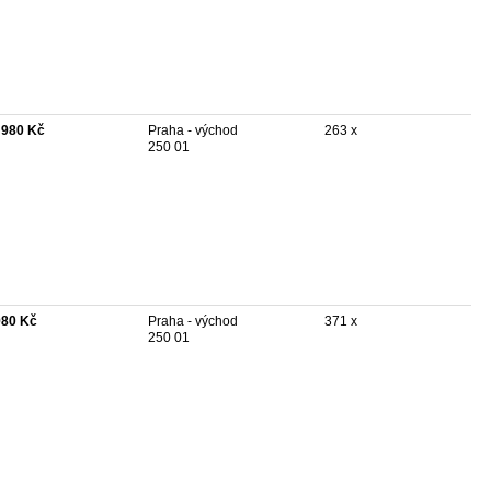
 980 Kč
Praha - východ
263 x
250 01
980 Kč
Praha - východ
371 x
250 01