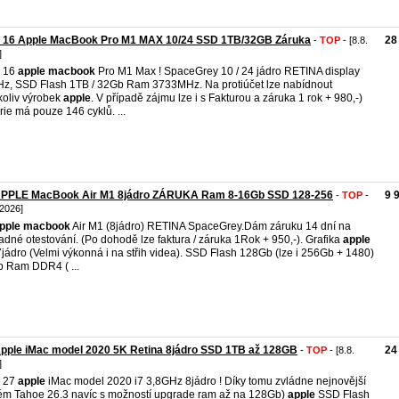
 16 Apple MacBook Pro M1 MAX 10/24 SSD 1TB/32GB Záruka
28
-
TOP
- [8.8.
]
 16
apple
macbook
Pro M1 Max ! SpaceGrey 10 / 24 jádro RETINA display
z, SSD Flash 1TB / 32Gb Ram 3733MHz. Na protiúčet lze nabídnout
koliv výrobek
apple
. V případě zájmu lze i s Fakturou a záruka 1 rok + 980,-)
rie má pouze 146 cyklů. ...
APPLE MacBook Air M1 8jádro ZÁRUKA Ram 8-16Gb SSD 128-256
9 
-
TOP
-
 2026]
pple
macbook
Air M1 (8jádro) RETINA SpaceGrey.Dám záruku 14 dní na
adné otestování. (Po dohodě lze faktura / záruka 1Rok + 950,-). Grafika
apple
jádro (Velmi výkonná i na střih videa). SSD Flash 128Gb (lze i 256Gb + 1480)
b Ram DDR4 ( ...
pple iMac model 2020 5K Retina 8jádro SSD 1TB až 128GB
24
-
TOP
- [8.8.
]
 27
apple
iMac model 2020 i7 3,8GHz 8jádro ! Díky tomu zvládne nejnovější
ém Tahoe 26.3 navíc s možností upgrade ram až na 128Gb)
apple
SSD Flash