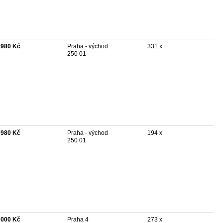
 980 Kč
Praha - východ
331 x
250 01
 980 Kč
Praha - východ
194 x
250 01
 000 Kč
Praha 4
273 x