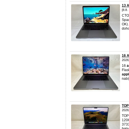
13 
[8.8.
CTO
Spac
OK).
doho
16 
2026
16
a
Flas
appl
nabí
TOP
2026
TOP
120H
3733
fakt