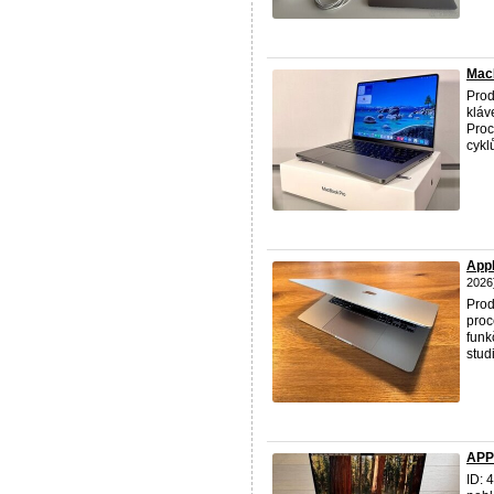
Mac
Pro
kláv
Proc
cykl
Appl
2026
Pro
pro
funk
studi
APP
ID: 