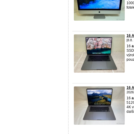
1000
fote
16 
[8.8.
16
a
SSD 
výr
pouz
16 
2026
16
a
512G
4K v
dalš