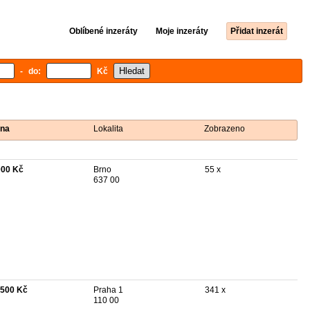
Oblíbené inzeráty
Moje inzeráty
Přidat inzerát
- do:
Kč
na
Lokalita
Zobrazeno
000 Kč
Brno
55 x
637 00
 500 Kč
Praha 1
341 x
110 00