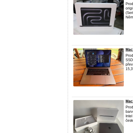
Pro
orig
(Ser
Něme
MacB
Pro
SSD.
přev
15,3"
Mac
Pro
barv
Inte
česk