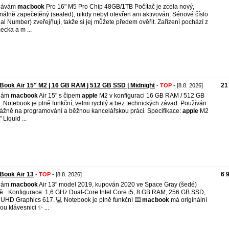
dávám
macbook
Pro 16" M5 Pro Chip 48GB/1TB Počítač je zcela nový,
inálně zapečetěný (sealed), nikdy nebyl otevřen ani aktivován. Sériové číslo
ial Number) zveřejňuji, takže si jej můžete předem ověřit. Zařízení pochází z
cka a m ...
ook Air 15" M2 | 16 GB RAM | 512 GB SSD | Midnight
21
-
TOP
- [8.8. 2026]
dám
macbook
Air 15" s čipem
apple
M2 v konfiguraci 16 GB RAM / 512 GB
 Notebook je plně funkční, velmi rychlý a bez technických závad. Používán
ážně na programování a běžnou kancelářskou práci. Specifikace:
apple
M2
 Liquid ...
Book Air 13
6 
-
TOP
- [8.8. 2026]
dám
macbook
Air 13" model 2019, kupován 2020 ve Space Gray (šedé)
ě. Konfigurace: 1,6 GHz Dual-Core Intel Core i5, 8 GB RAM, 256 GB SSD,
l UHD Graphics 617. 💻 Notebook je plně funkční ⌨️
macbook
má originální
ou klávesnici ✨ ...