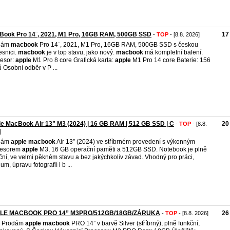
Book Pro 14¨, 2021, M1 Pro, 16GB RAM, 500GB SSD
17
-
TOP
- [8.8. 2026]
dám
macbook
Pro 14¨, 2021, M1 Pro, 16GB RAM, 500GB SSD s českou
esnici.
macbook
je v top stavu, jako nový.
macbook
má kompletní balení.
esor:
apple
M1 Pro 8 core Grafická karta:
apple
M1 Pro 14 core Baterie: 156
ů Osobní odběr v P ...
e MacBook Air 13” M3 (2024) | 16 GB RAM | 512 GB SSD | C
20
-
TOP
- [8.8.
]
dám
apple
macbook
Air 13” (2024) ve stříbrném provedení s výkonným
cesorem
apple
M3, 16 GB operační paměti a 512GB SSD. Notebook je plně
ční, ve velmi pěkném stavu a bez jakýchkoliv závad. Vhodný pro práci,
um, úpravu fotografií i b ...
LE MACBOOK PRO 14” M3PRO/512GB/18GB/ZÁRUKA
26
-
TOP
- [8.8. 2026]
4 Prodám
apple
macbook
PRO 14” v barvě Silver (stříbrný), plně funkční,