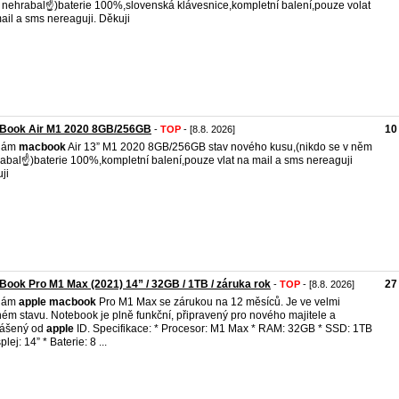
nehrabal☝️)baterie 100%,slovenská klávesnice,kompletní balení,pouze volat
ail a sms nereaguji. Děkuji
Book Air M1 2020 8GB/256GB
10
-
TOP
- [8.8. 2026]
dám
macbook
Air 13” M1 2020 8GB/256GB stav nového kusu,(nikdo se v něm
abal☝️)baterie 100%,kompletní balení,pouze vlat na mail a sms nereaguji
ji
ook Pro M1 Max (2021) 14” / 32GB / 1TB / záruka rok
27
-
TOP
- [8.8. 2026]
dám
apple
macbook
Pro M1 Max se zárukou na 12 měsíců. Je ve velmi
ém stavu. Notebook je plně funkční, připravený pro nového majitele a
lášený od
apple
ID. Specifikace: * Procesor: M1 Max * RAM: 32GB * SSD: 1TB
plej: 14” * Baterie: 8 ...