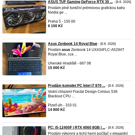
ASUS TUF Gaming GeForce RTX 30 ...
- [8.8. 2026]
Prodám plně funkční prémiovou grafickou katru
Nvidia ge ...
Praha 5 - 150 00
6 100 Kč
Asus Zenbook 14 Royal Blue
- [8.8. 2026]
Prodám
asus
Zenbook 14 UX434FLC-A5294T
Royal Blue, cca ...
Uherské Hradiště - 687 08
15 000 Kč
Prodám komplet PC Intel i7 870 ...
- [8.8. 2026]
Vodní chlazení Fractal Design Celsius S36
Blackout CPU ...
Plzeň-jih - 333 01
14 800 Kč
PC: i5-12400F | RTX 4060 8GB | ...
- [8.8. 2026]
Prodám výkonný a tichý herní počítač v elegantní