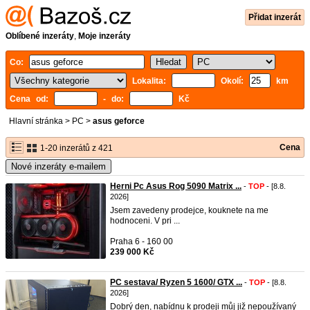
Přidat inzerát
Oblíbené inzeráty
,
Moje inzeráty
Co:
Lokalita:
Okolí:
km
Cena od:
- do:
Kč
Hlavní stránka
>
PC
>
asus geforce
Cena
1-20 inzerátů z 421
Nové inzeráty e-mailem
Herni Pc Asus Rog 5090 Matrix ...
-
TOP
- [8.8.
2026]
Jsem zavedeny prodejce, kouknete na me
hodnoceni. V pri ...
Praha 6 - 160 00
239 000 Kč
PC sestava/ Ryzen 5 1600/ GTX ...
-
TOP
- [8.8.
2026]
Dobrý den, nabídnu k prodeji můj již nepoužívaný