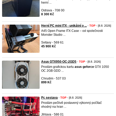
herní ...
Ostrava - 708 00
8 300 Kč
Herní PC mini ITX - unikátní o ...
-
TOP
- [8.8. 2026]
A45 Open Frame ITX Case – od společnosti
Monster Studio ...
Svitavy - 569 61
45 900 Kč
Asus GTX950-OC-2GD5
-
TOP
- [8.8. 2026]
Prodám grafickou kartu
asus
geforce
GTX 1050
OC 2GB GDD ...
Chrudim - 537 03
899 Kč
Pc sestava
-
TOP
- [8.8. 2026]
Prodám pečlivě postavený výkonný počítač
vhodný na hran ...
Jihlava - 586 01