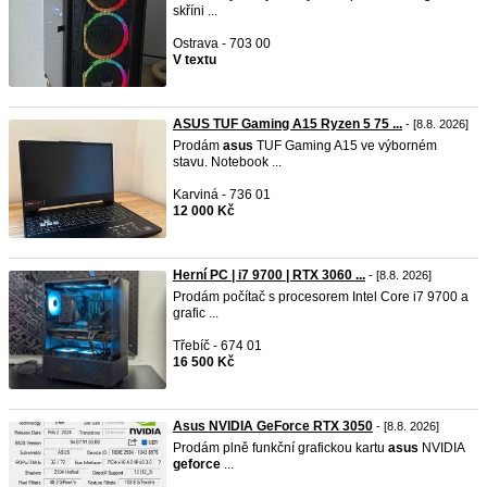
skříni ...
Ostrava - 703 00
V textu
ASUS TUF Gaming A15 Ryzen 5 75 ...
- [8.8. 2026]
Prodám
asus
TUF Gaming A15 ve výborném
stavu. Notebook ...
Karviná - 736 01
12 000 Kč
Herní PC | i7 9700 | RTX 3060 ...
- [8.8. 2026]
Prodám počítač s procesorem Intel Core i7 9700 a
grafic ...
Třebíč - 674 01
16 500 Kč
Asus NVIDIA GeForce RTX 3050
- [8.8. 2026]
Prodám plně funkční grafickou kartu
asus
NVIDIA
geforce
...