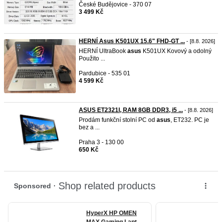
České Budějovice - 370 07
3 499 Kč
HERNÍ Asus K501UX 15.6" FHD-GT ...
- [8.8. 2026]
HERNÍ UltraBook
asus
K501UX Kovový a odolný
Použito ...
Pardubice - 535 01
4 599 Kč
ASUS ET2321I, RAM 8GB DDR3, i5 ...
- [8.8. 2026]
Prodám funkční stolní PC od
asus
, ET232. PC je
bez a ...
Praha 3 - 130 00
650 Kč