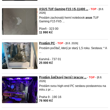
ASUS TUF Gaming F15 | i5-11400 ...
-
TOP
- [8.8.
2026]
Prodám zachovalý herní notebook
asus
TUF
Gaming F15 FX5 ...
Plzeň - 323 00
11 990 Kč
Prodám PC
-
TOP
- [8.8. 2026]
Prodám počítač, který je starý 1,5 roku. Sestava: * A
...
Karviná - 737 01
25 000 Kč
Prodám špičkový herní / pracov ...
-
TOP
- [8.8.
2026]
Prodám svou high-end PC sestavu postavenou na
míru z pr ...
Praha 9 - 190 16
76 900 Kč