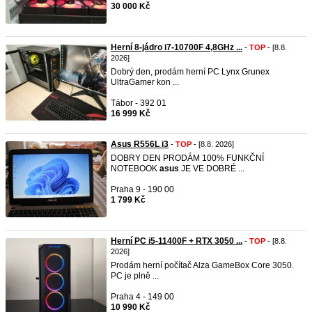
30 000 Kč
Herní 8-jádro i7-10700F 4,8GHz ...
-
TOP
- [8.8.
2026]
Dobrý den, prodám herní PC Lynx Grunex
UltraGamer kon ...
Tábor - 392 01
16 999 Kč
Asus R556L i3
-
TOP
- [8.8. 2026]
DOBRY DEN PRODÁM 100% FUNKČNÍ
NOTEBOOK
asus
JE VE DOBRÉ ...
Praha 9 - 190 00
1 799 Kč
Herní PC i5-11400F + RTX 3050 ...
-
TOP
- [8.8.
2026]
Prodám herní počítač Alza GameBox Core 3050.
PC je plně ...
Praha 4 - 149 00
10 990 Kč