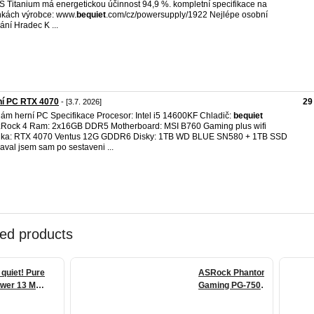
 Titanium má energetickou účinnost 94,9 %. kompletní specifikace na
nkách výrobce: www.
bequiet
.com/cz/powersupply/1922 Nejlépe osobní
ání Hradec K ...
ní PC RTX 4070
29
- [3.7. 2026]
ám herní PC Specifikace Procesor: Intel i5 14600KF Chladič:
bequiet
k
Rock 4 Ram: 2x16GB DDR5 Motherboard: MSI B760 Gaming plus wifi
fika: RTX 4070 Ventus 12G GDDR6 Disky: 1TB WD BLUE SN580 + 1TB SSD
daval jsem sam po sestaveni ...