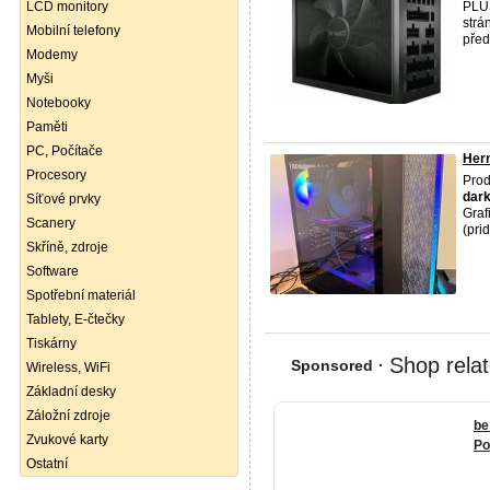
LCD monitory
PLUS
strá
Mobilní telefony
před
Modemy
Myši
Notebooky
Paměti
PC, Počítače
Her
Procesory
Prod
dar
Síťové prvky
Gra
Scanery
(pri
Skříně, zdroje
Software
Spotřební materiál
Tablety, E-čtečky
Tiskárny
Wireless, WiFi
Základní desky
Záložní zdroje
Zvukové karty
Ostatní