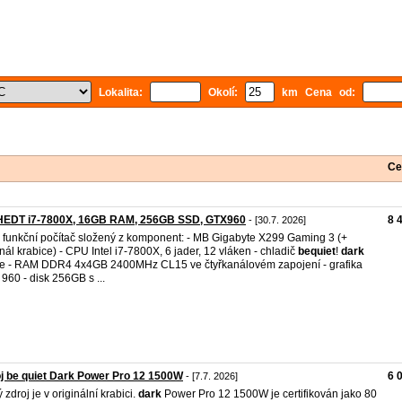
Lokalita:
Okolí:
km Cena od:
Ce
HEDT i7-7800X, 16GB RAM, 256GB SSD, GTX960
8 
- [30.7. 2026]
 funkční počítač složený z komponent: - MB Gigabyte X299 Gaming 3 (+
inál krabice) - CPU Intel i7-7800X, 6 jader, 12 vláken - chladič
bequiet
!
dark
e - RAM DDR4 4x4GB 2400MHz CL15 ve čtyřkanálovém zapojení - grafika
960 - disk 256GB s ...
j be quiet Dark Power Pro 12 1500W
6 
- [7.7. 2026]
 zdroj je v originální krabici.
dark
Power Pro 12 1500W je certifikován jako 80