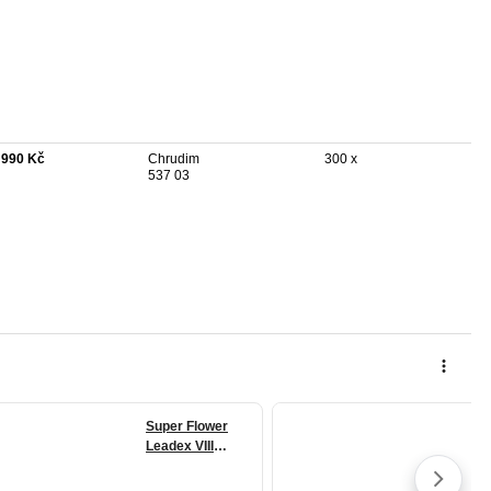
 990 Kč
Chrudim
300 x
537 03