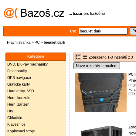
... bazar pro každého
Co:
Hlavní stránka
>
PC
>
bequiet dark
Kategorie
Zobrazeno 1-3 inzerátů z 3
DVD, Blu-ray mechaniky
Nové inzeráty e-mailem
Fotoaparáty
PC 
GPS navigace
Plně
Grafické karty
orig
Forc
Hard disky, SSD
GTX 
Herní konzole
Herní zařízení
Hry
Chladiče
Klávesnice
Zdro
Kopírovací stroje
Nový