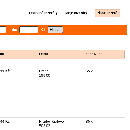
Oblíbené inzeráty
Moje inzeráty
Přidat inzerát
- do:
Kč
na
Lokalita
Zobrazeno
499 Kč
Praha 9
55 x
198 00
000 Kč
Hradec Králové
85 x
503 03