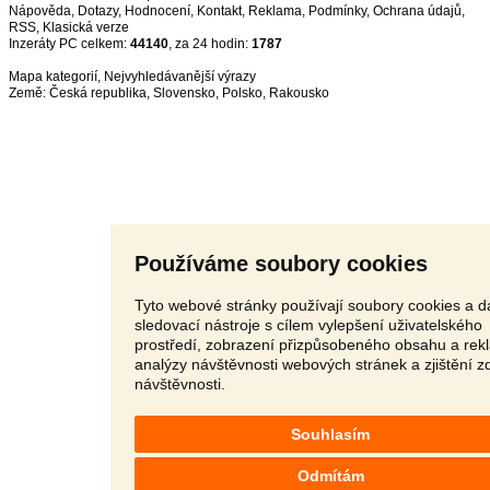
Nápověda
,
Dotazy
,
Hodnocení
,
Kontakt
,
Reklama
,
Podmínky
,
Ochrana údajů
,
RSS
,
Inzeráty PC celkem:
44140
, za 24 hodin:
1787
Mapa kategorií
,
Nejvyhledávanější výrazy
Země:
Česká republika
,
Slovensko
,
Polsko
,
Rakousko
Používáme soubory cookies
Tyto webové stránky používají soubory cookies a da
sledovací nástroje s cílem vylepšení uživatelského
prostředí, zobrazení přizpůsobeného obsahu a rek
analýzy návštěvnosti webových stránek a zjištění z
návštěvnosti.
Souhlasím
Odmítám