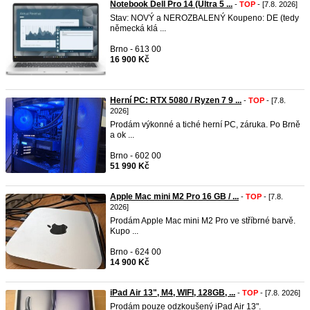
Notebook Dell Pro 14 (Ultra 5 ...
-
TOP
- [7.8. 2026]
Stav: NOVÝ a NEROZBALENÝ Koupeno: DE (tedy
německá klá ...
Brno - 613 00
16 900 Kč
Herní PC: RTX 5080 / Ryzen 7 9 ...
-
TOP
- [7.8.
2026]
Prodám výkonné a tiché herní PC, záruka. Po Brně
a ok ...
Brno - 602 00
51 990 Kč
Apple Mac mini M2 Pro 16 GB / ...
-
TOP
- [7.8.
2026]
Prodám Apple Mac mini M2 Pro ve stříbrné barvě.
Kupo ...
Brno - 624 00
14 900 Kč
iPad Air 13", M4, WIFI, 128GB, ...
-
TOP
- [7.8. 2026]
Prodám pouze odzkoušený iPad Air 13".