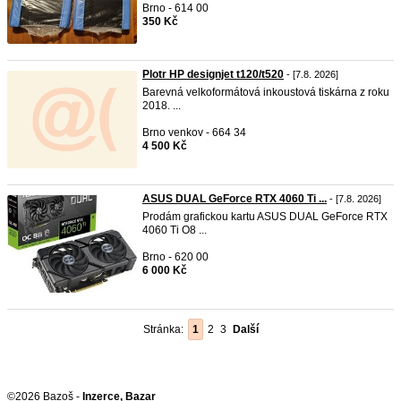
Brno - 614 00
350 Kč
Plotr HP designjet t120/t520
- [7.8. 2026]
Barevná velkoformátová inkoustová tiskárna z roku
2018. ...
Brno venkov - 664 34
4 500 Kč
ASUS DUAL GeForce RTX 4060 Ti ...
- [7.8. 2026]
Prodám grafickou kartu ASUS DUAL GeForce RTX
4060 Ti O8 ...
Brno - 620 00
6 000 Kč
Stránka:
1
2
3
Další
©2026 Bazoš -
Inzerce, Bazar