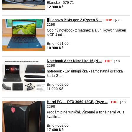
Blansko - 679 71
12 900 Kč
█ Lenovo P14s gen 2 (Ryzen 5, ...
-
TOP
- [7.8.
2026]
Odolný notebook z magnézia a uhlíkových vláken
s CPU od ...
Brno - 621 00
10 900 Kč
Notebook Acer Nitro Lite 16 (N ...
-
TOP
- [7.8.
2026]
notebook • 16" úhlopříčka • samostatná grafická
karta G ...
Brno - 602 00
11 000 Kč
Herní PC — RTX 3060 12GB, Ryze ...
-
TOP
- [7.8.
2026]
Prodám plně funkční, výkonné a tiché herní PC s
kvalitn ...
Brno - 602 00
17 400 Kč