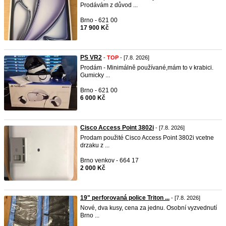
Prodávám z důvod ...
Brno - 621 00
17 900 Kč
PS VR2
-
TOP
- [7.8. 2026]
Prodám - Minimálně používané,mám to v krabici.
Gumicky ...
Brno - 621 00
6 000 Kč
Cisco Access Point 3802i
- [7.8. 2026]
Prodam použité Cisco Access Point 3802i vcetne
drzaku z ...
Brno venkov - 664 17
2 000 Kč
19" perforovaná police Triton ...
- [7.8. 2026]
Nové, dva kusy, cena za jednu. Osobní vyzvednutí
Brno ...