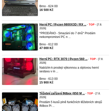
Brno - 624 00
16 500 Kč
Herní PC / Ryzen 9800X3D / RX ...
-
TOP
- [7.8.
2026]
*PRODÁNO - Smazání do 7 dnů* Prodám
nekompromisní PC n ...
Brno - 612 00
47 000 Kč
Herní PC: RTX 3070 | Ryzen 560 ...
-
TOP
- [7.8.
2026]
Nabízím k prodeji výkonnou a stylovou herní
sestavu v m ...
Brno - 613 00
15 900 Kč
Těžební zařízení INIbox (850 M ...
-
TOP
- [7.8.
2026]
Prodám 5 kusů plně funkčních těžebních strojů
INIbox Pi ...