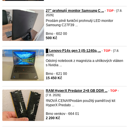
27" prohnutý monitor Samsung C ...
-
TOP
- [7.8.
2026]
Prodám plně funkční prohnutý LED monitor
Samsung C27F39 ...
Brno - 602 00
500 Kč
█ Lenovo P14s gen 3 (i5-1240p, ...
-
TOP
- [7.8.
2026]
Odolný notebook z magnézia a uhlíkových vláken
s Nvidia ...
Brno - 621 00
15 450 Kč
RAM HyperX Predator 2×8 GB DDR ...
-
TOP
-
[7.8. 2026]
!!NOVÁ CENA!!Prodám použitý paměťový kit
HyperX Predato ...
Brno venkov - 664 01
2 200 Kč