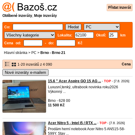
Přidat inzerát
Oblíbené inzeráty
,
Moje inzeráty
Co:
Lokalita:
Okolí:
km
Cena od:
- do:
Kč
Hlavní stránka
>
PC
>
Brno - Brno 21
Cena
1-20 inzerátů z 4 090
Nové inzeráty e-mailem
15.6 " Acer Aspire GO 15 AG ...
-
TOP
- [7.8. 2026]
Luxusní,tenký, ultrabook novinka roku2026
Výkonný ...
Brno - 628 00
11 500 Kč
Acer Nitro 5 - Intel i5 / RTX ...
-
TOP
- [7.8. 2026]
Prodám herní notebook Acer Nitro 5 AN515-58-
599Y. Stav ...