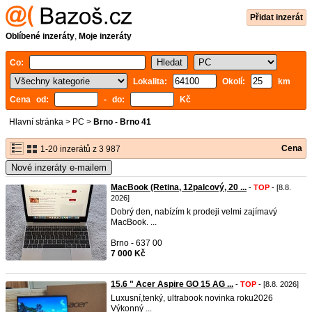
Přidat inzerát
Oblíbené inzeráty
,
Moje inzeráty
Co:
Lokalita:
Okolí:
km
Cena od:
- do:
Kč
Hlavní stránka
>
PC
>
Brno - Brno 41
Cena
1-20 inzerátů z 3 987
Nové inzeráty e-mailem
MacBook (Retina, 12palcový, 20 ...
-
TOP
- [8.8.
2026]
Dobrý den, nabízím k prodeji velmi zajímavý
MacBook. ...
Brno - 637 00
7 000 Kč
15.6 " Acer Aspire GO 15 AG ...
-
TOP
- [8.8. 2026]
Luxusní,tenký, ultrabook novinka roku2026
Výkonný ...