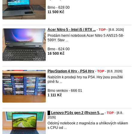
Brno - 628 00
11 500 Kč
Acer Nitro 5 - Intel i5 / RTX ...
-
TOP
- [8.8. 2026]
Prodám herní notebook Acer Nitro 5 AN515-58-
599Y. Stav ...
Brno - 624 00
16 500 Kč
PlayStation 4 Hry - PS4 Hry
-
TOP
- [8.8. 2026]
Nabízím k prodeji hry na PS4. Hry jsou použité
plně fu ...
Brno venkov - 666 01
1 111 Kč
█ Lenovo P14s gen 2 (Ryzen 5, ...
-
TOP
- [8.8.
2026]
Odolný notebook z magnézia a uhlíkových vláken
s CPU od ...