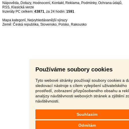
Nápověda
,
Dotazy
,
Hodnocení
,
Kontakt
,
Reklama
,
Podmínky
,
Ochrana údajů
,
RSS
,
Inzeráty PC celkem:
43871
, za 24 hodin:
1591
Mapa kategorií
,
Nejvyhledávanější výrazy
Země:
Česká republika
,
Slovensko
,
Polsko
,
Rakousko
Používáme soubory cookies
Tyto webové stránky používají soubory cookies a da
sledovací nástroje s cílem vylepšení uživatelského
prostředí, zobrazení přizpůsobeného obsahu a rek
analýzy návštěvnosti webových stránek a zjištění z
návštěvnosti.
Souhlasím
Odmítám