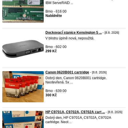
IBM ServeRAID ...
Brno - 616 00
Nabídněte
Dockovací stanice Kensington S ...
- [8.8. 2026]
V blistru úplně nová, nepoužitá.
Brno - 602 00
299 Kč
Canon 0620B001 cartridge
- [8.8. 2026]
Dobrý den, Canon 0620B001 cartridge.
Neotevřená. 5x ...
Brno - 639 00
300 Kč
HP C9701A, C9702A, C9702A cart ...
- [8.8. 2026]
Dobrý den, HP C9701A, C9702A, C9702A
cartridge. Neot ...