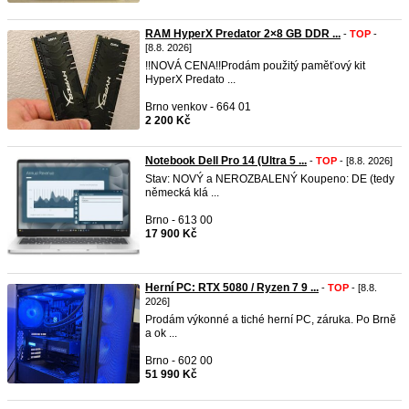
RAM HyperX Predator 2×8 GB DDR ...
-
TOP
-
[8.8. 2026]
!!NOVÁ CENA!!Prodám použitý paměťový kit
HyperX Predato ...
Brno venkov - 664 01
2 200 Kč
Notebook Dell Pro 14 (Ultra 5 ...
-
TOP
- [8.8. 2026]
Stav: NOVÝ a NEROZBALENÝ Koupeno: DE (tedy
německá klá ...
Brno - 613 00
17 900 Kč
Herní PC: RTX 5080 / Ryzen 7 9 ...
-
TOP
- [8.8.
2026]
Prodám výkonné a tiché herní PC, záruka. Po Brně
a ok ...
Brno - 602 00
51 990 Kč