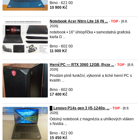
Brno - 621 00
10 900 Kč
Notebook Acer Nitro Lite 16 (N ...
-
TOP
- [8.8.
2026]
notebook • 16" úhlopříčka • samostatná grafická
karta G ...
Brno - 602 00
11 000 Kč
Herní PC — RTX 3060 12GB, Ryze ...
-
TOP
- [8.8.
2026]
Prodám plně funkční, výkonné a tiché herní PC s
kvalitn ...
Brno - 602 00
17 400 Kč
█ Lenovo P14s gen 3 (i5-1240p, ...
-
TOP
- [8.8.
2026]
Odolný notebook z magnézia a uhlíkových vláken
s Nvidia ...
Brno - 621 00
15 450 Kč