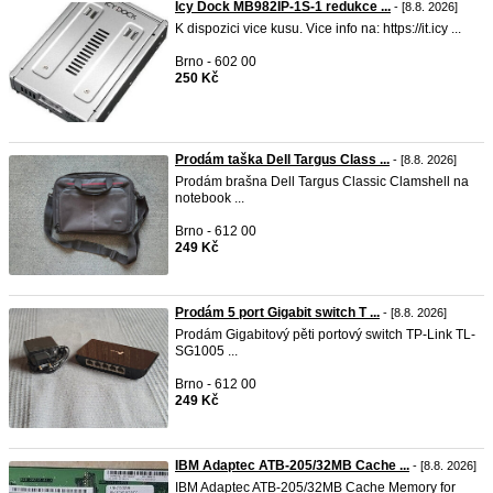
Icy Dock MB982IP-1S-1 redukce ...
- [8.8. 2026]
K dispozici vice kusu. Vice info na: https://it.icy ...
Brno - 602 00
250 Kč
Prodám taška Dell Targus Class ...
- [8.8. 2026]
Prodám brašna Dell Targus Classic Clamshell na
notebook ...
Brno - 612 00
249 Kč
Prodám 5 port Gigabit switch T ...
- [8.8. 2026]
Prodám Gigabitový pěti portový switch TP-Link TL-
SG1005 ...
Brno - 612 00
249 Kč
IBM Adaptec ATB-205/32MB Cache ...
- [8.8. 2026]
IBM Adaptec ATB-205/32MB Cache Memory for