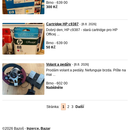
Brno - 639 00
300 Kč
Cartridge HP c9387
- [8.8. 2026]
Dobrý den, HP c9387 - stará cartridge pro HP
Officej ...
Brno - 639 00
50 Kč
Volant a pedály
- [8.8. 2026]
Prodám volant a pedály. Nefunguje brzda. Pište na
mai ...
Brno - 602 00
Nabídněte
Stránka:
1
2
3
Další
©2026 Bazoš -
Inzerce, Bazar