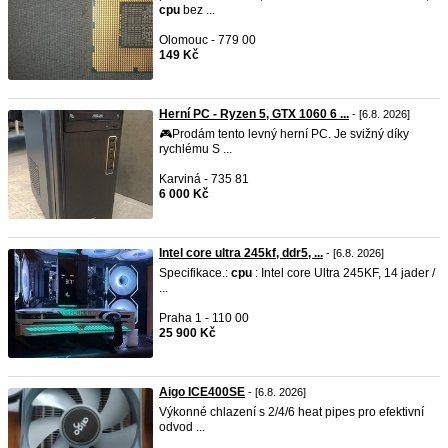
cpu
bez ...
Olomouc - 779 00
149 Kč
Herní PC - Ryzen 5, GTX 1060 6 ...
- [6.8. 2026]
🎮Prodám tento levný herní PC. Je svižný díky
rychlému S ...
Karviná - 735 81
6 000 Kč
Intel core ultra 245kf, ddr5, ...
- [6.8. 2026]
Specifikace.:
cpu
: Intel core Ultra 245KF, 14 jader /
...
Praha 1 - 110 00
25 900 Kč
Aigo ICE400SE
- [6.8. 2026]
Výkonné chlazení s 2/4/6 heat pipes pro efektivní
odvod ...