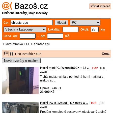
Přidat inzerát
Oblíbené inzeráty
,
Moje inzeráty
Co:
Lokalita:
Okolí:
km
Cena od:
- do:
Kč
Hlavní stránka
>
PC
>
chladic cpu
Cena
1-20 inzerátů z 492
Nové inzeráty e-mailem
Herní mini PC Ryzen 5600X + 32 ...
-
TOP
- [6.8.
2026]
Tichá, malá, rychlá a pohledná herní mašina s
nízkou sp ...
Opava - 746 01
21 000 Kč
Herní PC i5-12400F | RX 9060 X ...
-
TOP
- [6.8.
2026]
Prodám kompletně sestavený, otestovaný a plně