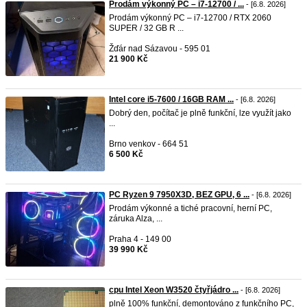
Prodám výkonný PC – i7-12700 / ...
- [6.8. 2026]
Prodám výkonný PC – i7-12700 / RTX 2060
SUPER / 32 GB R ...
Žďár nad Sázavou - 595 01
21 900 Kč
Intel core i5-7600 / 16GB RAM ...
- [6.8. 2026]
Dobrý den, počítač je plně funkční, lze využít jako
...
Brno venkov - 664 51
6 500 Kč
PC Ryzen 9 7950X3D, BEZ GPU, 6 ...
- [6.8. 2026]
Prodám výkonné a tiché pracovní, herní PC,
záruka Alza, ...
Praha 4 - 149 00
39 990 Kč
cpu Intel Xeon W3520 čtyřjádro ...
- [6.8. 2026]
plně 100% funkční, demontováno z funkčního PC,