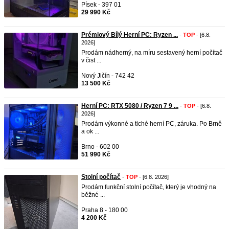
Písek - 397 01
29 990 Kč
Prémiový Bílý Herní PC: Ryzen ...
-
TOP
- [6.8.
2026]
Prodám nádherný, na míru sestavený herní počítač
v čist ...
Nový Jičín - 742 42
13 500 Kč
Herní PC: RTX 5080 / Ryzen 7 9 ...
-
TOP
- [6.8.
2026]
Prodám výkonné a tiché herní PC, záruka. Po Brně
a ok ...
Brno - 602 00
51 990 Kč
Stolní počítač
-
TOP
- [6.8. 2026]
Prodám funkční stolní počítač, který je vhodný na
běžné ...
Praha 8 - 180 00
4 200 Kč