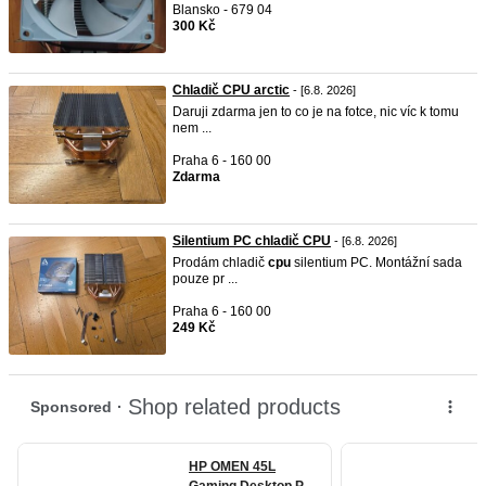
Blansko - 679 04
300 Kč
Chladič CPU arctic
- [6.8. 2026]
Daruji zdarma jen to co je na fotce, nic víc k tomu
nem ...
Praha 6 - 160 00
Zdarma
Silentium PC chladič CPU
- [6.8. 2026]
Prodám chladič
cpu
silentium PC. Montážní sada
pouze pr ...
Praha 6 - 160 00
249 Kč