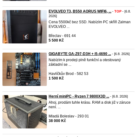
EVOLVEO T3, B550 AORUS WIFI6, ...
-
TOP
- [6.8.
2026]
Cena 5500kč bez SSD. Nabízím PC skříň Zalman
EVOLVEO ...
Břeclav - 691 44
5 500 Kč
GIGABYTE GA-Z97-D3H + i5-4690 ...
- [6.8. 2026]
Nabízím k prodeji plně funkční a otestovaný
základní se ...
Havlíčkův Brod - 582 53
1 500 Kč
Herní miniPC - Ryzen 7 9800X3D ...
- [6.8. 2026]
Ahoj, prodám tuhle krásu. RAM a disk již v záruce
není. ...
Mladá Boleslav - 293 01
38 000 Kč