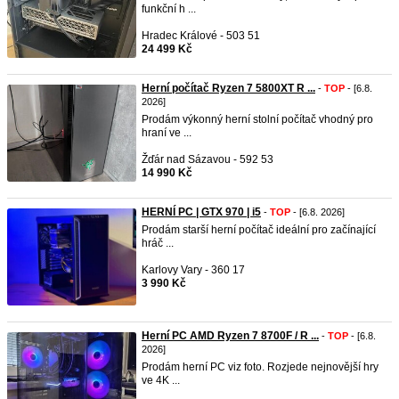
funkční h ...
Hradec Králové - 503 51
24 499 Kč
Herní počítač Ryzen 7 5800XT R ...
-
TOP
- [6.8.
2026]
Prodám výkonný herní stolní počítač vhodný pro
hraní ve ...
Žďár nad Sázavou - 592 53
14 990 Kč
HERNÍ PC | GTX 970 | i5
-
TOP
- [6.8. 2026]
Prodám starší herní počítač ideální pro začínající
hráč ...
Karlovy Vary - 360 17
3 990 Kč
Herní PC AMD Ryzen 7 8700F / R ...
-
TOP
- [6.8.
2026]
Prodám herní PC viz foto. Rozjede nejnovější hry
ve 4K ...