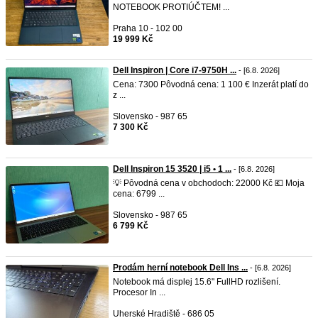
NOTEBOOK PROTIÚČTEM! ...
Praha 10 - 102 00
19 999 Kč
Dell Inspiron | Core i7-9750H ...
- [6.8. 2026]
Cena: 7300 Pôvodná cena: 1 100 € Inzerát platí do
z ...
Slovensko - 987 65
7 300 Kč
Dell Inspiron 15 3520 | i5 • 1 ...
- [6.8. 2026]
💡 Pôvodná cena v obchodoch: 22000 Kč 💶 Moja
cena: 6799 ...
Slovensko - 987 65
6 799 Kč
Prodám herní notebook Dell Ins ...
- [6.8. 2026]
Notebook má displej 15.6" FullHD rozlišení.
Procesor In ...
Uherské Hradiště - 686 05