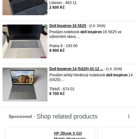
Liberec - 463 11
2 600 Kč
Dell Inspiron 16 5625
- [2.8. 2026]
Prodám notebook
dell
inspiron
16 5625 ve
výborném stavu ...
Praha 9 - 193 00
9 900 Kč
Dell Inspiron 14 (5420) /i3-12 ...
- [1.8. 2026]
Prodám lehký hliníkový notebook
dell
inspiron
14
(5420) ...
Třebíč - 674 01
6 700 Kč