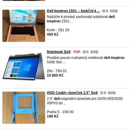
Dell Inspiron 1501 – funkční,4 ...
- [5.8. 2026]
Nabízím k prodeji zachovalý notebook
dell
inspiron
1501 ...
Kolín - 281 29
450 Kč
Notebook Dell
-
TOP
- [5.8. 2026]
Prodám pouze rozbalený notebook
dell
inspiron
5406 Silv ...
Zlín - 760 01
10 800 Kč
HDD Caddy rámeček 2.5" Dell
- [5.8. 2026]
2.5”
dell
originální rámeček pro SATA HDD/SSD
X9FV3 do ...
Praha 5 - 158 00
190 Kč