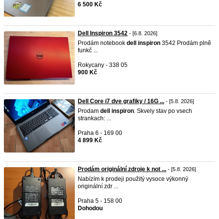
6 500 Kč
Dell Inspiron 3542
- [6.8. 2026]
Prodám notebook
dell
inspiron
3542 Prodám plně
funkč ...
Rokycany - 338 05
900 Kč
Dell Core i7 dve grafiky / 16G ...
- [5.8. 2026]
Prodam
dell
inspiron
. Skvely stav po vsech
strankach: ...
Praha 6 - 169 00
4 899 Kč
Prodám originální zdroje k not ...
- [5.8. 2026]
Nabízím k prodeji použitý vysoce výkonný
originální zdr ...
Praha 5 - 158 00
Dohodou