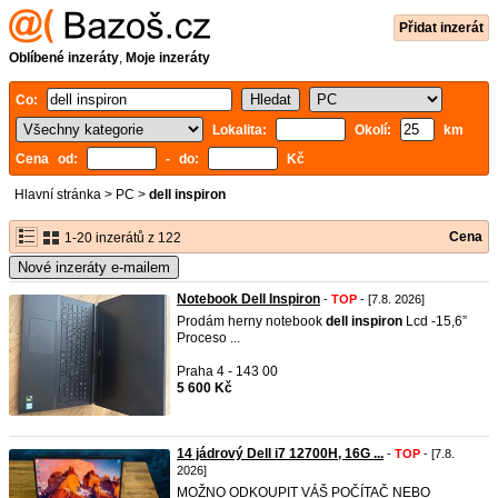
Přidat inzerát
Oblíbené inzeráty
,
Moje inzeráty
Co:
Lokalita:
Okolí:
km
Cena od:
- do:
Kč
Hlavní stránka
>
PC
>
dell inspiron
Cena
1-20 inzerátů z 122
Nové inzeráty e-mailem
Notebook Dell Inspiron
-
TOP
- [7.8. 2026]
Prodám herny notebook
dell
inspiron
Lcd -15,6”
Proceso ...
Praha 4 - 143 00
5 600 Kč
14 jádrový Dell i7 12700H, 16G ...
-
TOP
- [7.8.
2026]
MOŽNO ODKOUPIT VÁŠ POČÍTAČ NEBO