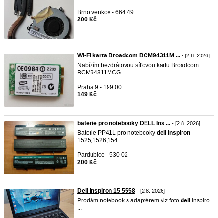
Brno venkov - 664 49
200 Kč
Wi-Fi karta Broadcom BCM94311M ...
- [2.8. 2026]
Nabízím bezdrátovou síťovou kartu Broadcom
BCM94311MCG ...
Praha 9 - 199 00
149 Kč
baterie pro notebooky DELL Ins ...
- [2.8. 2026]
Baterie PP41L pro notebooky
dell
inspiron
1525,1526,154 ...
Pardubice - 530 02
200 Kč
Dell Inspiron 15 5558
- [2.8. 2026]
Prodám notebook s adaptérem viz foto
dell
inspiro
...