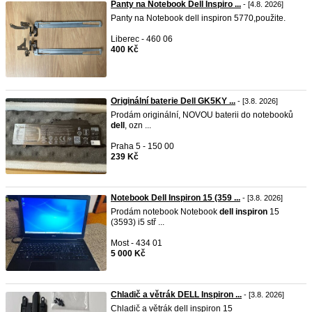
Panty na Notebook Dell Inspiro ...
- [4.8. 2026]
Panty na Notebook dell inspiron 5770,použite.
Liberec - 460 06
400 Kč
Originální baterie Dell GK5KY ...
- [3.8. 2026]
Prodám originální, NOVOU baterii do notebooků
dell
, ozn ...
Praha 5 - 150 00
239 Kč
Notebook Dell Inspiron 15 (359 ...
- [3.8. 2026]
Prodám notebook Notebook
dell
inspiron
15
(3593) i5 stř ...
Most - 434 01
5 000 Kč
Chladič a větrák DELL Inspiron ...
- [3.8. 2026]
Chladič a větrák dell inspiron 15