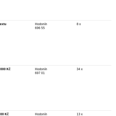
textu
Hodonín
8 x
696 55
 000 Kč
Hodonín
34 x
697 01
000 Kč
Hodonín
13 x