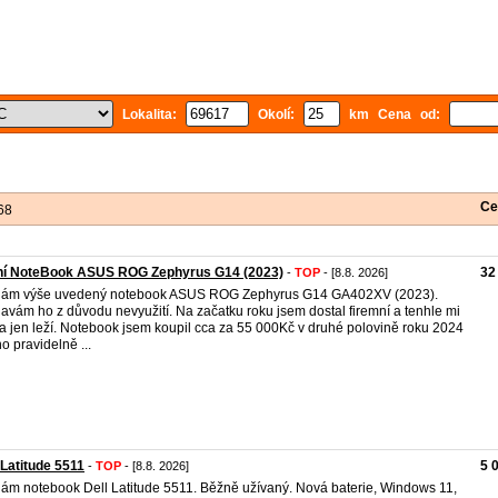
Lokalita:
Okolí:
km Cena od:
Ce
68
ní NoteBook ASUS ROG Zephyrus G14 (2023)
32
-
TOP
- [8.8. 2026]
dám výše uvedený notebook ASUS ROG Zephyrus G14 GA402XV (2023).
avám ho z důvodu nevyužití. Na začatku roku jsem dostal firemní a tenhle mi
 jen leží. Notebook jsem koupil cca za 55 000Kč v druhé polovině roku 2024
ho pravidelně ...
 Latitude 5511
5 
-
TOP
- [8.8. 2026]
ám notebook Dell Latitude 5511. Běžně užívaný. Nová baterie, Windows 11,