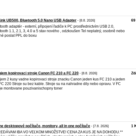
ink UB500, Bluetooth 5.0 Nano USB Adapter
69
- [8.8. 2026]
tooth adaptér - externí, připojení řadiče k PC prostřednictvím USB 2.0,
tooth 1.1, 2.1, 3, 4.0 a 5 stav nového , odzkoušen Tel neplatný, osobně nebo
é poslat PPL do boxu
jem kopirovaci stroje Canon FC 210 a FC 220
Zd
- [8.8. 2026]
jem 2 kusy vadne kopirovaci stroje znacku Canon jeden kus FC 210 a jeden
FC 220 Stroje su bez kable. Stroje su na nahradne dily nebo opravu. V FC
je montovane pouzivanischopny toner
e desktopové počítače, monitory, all in one počítače
1 
- [7.8. 2026]
REDÁVAM IBA VO VEĽKOM MNOŽSTVE! CENA ZA KUS JE NA DOHODU.**