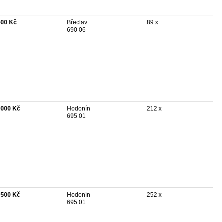
500 Kč
Břeclav
89 x
690 06
 000 Kč
Hodonín
212 x
695 01
 500 Kč
Hodonín
252 x
695 01