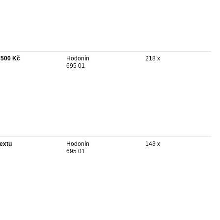
 500 Kč
Hodonín
218 x
695 01
textu
Hodonín
143 x
695 01