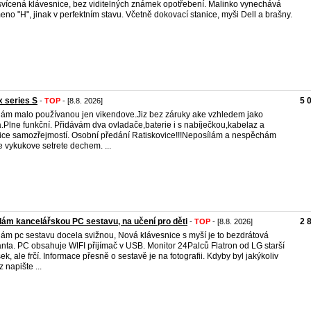
vícená klávesnice, bez viditelných známek opotřebení. Malinko vynechává
eno "H", jinak v perfektním stavu. Včetně dokovací stanice, myši Dell a brašny.
 series S
5 
-
TOP
- [8.8. 2026]
ám malo používanou jen vikendove.Jiz bez záruky ake vzhledem jako
.Plne funkční. Přidávám dva ovladače,baterie i s nabíječkou,kabelaz a
ice samozřejmostí. Osobní předání Ratiskovice!!!Neposílám a nespěchám
e vykukove setrete dechem. ...
ám kancelářskou PC sestavu, na učení pro děti
2 
-
TOP
- [8.8. 2026]
ám pc sestavu docela svižnou, Nová klávesnice s myší je to bezdrátová
anta. PC obsahuje WIFI přijímač v USB. Monitor 24Palců Flatron od LG starší
ek, ale frčí. Informace přesně o sestavě je na fotografii. Kdyby byl jakýkoliv
 napište ...