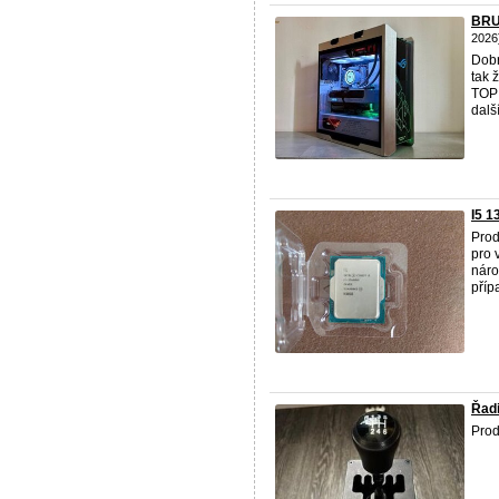
BRU
2026
Dobr
tak 
TOP 
další
I5 
Prod
pro 
náro
příp
Řad
Prod