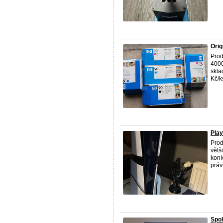
Orig
Prod
4000
skla
Kč/k
Play
Prod
větš
koní
právě
Spol