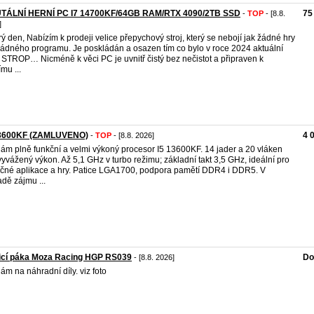
TÁLNÍ HERNÍ PC I7 14700KF/64GB RAM/RTX 4090/2TB SSD
75
-
TOP
- [8.8.
]
ý den, Nabízím k prodeji velice přepychový stroj, který se nebojí jak žádné hry
žádného programu. Je poskládán a osazen tím co bylo v roce 2024 aktuální
STROP… Nicméně k věci PC je uvnitř čistý bez nečistot a připraven k
mu ...
13600KF (ZAMLUVENO)
4 
-
TOP
- [8.8. 2026]
ám plně funkční a velmi výkoný procesor I5 13600KF. 14 jader a 20 vláken
vyvážený výkon. Až 5,1 GHz v turbo režimu; základní takt 3,5 GHz, ideální pro
čné aplikace a hry. Patice LGA1700, podpora pamětí DDR4 i DDR5. V
adě zájmu ...
icí páka Moza Racing HGP RS039
Do
- [8.8. 2026]
ám na náhradní díly. viz foto