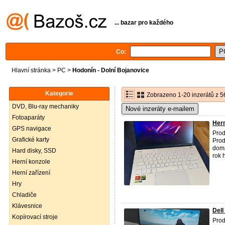
... bazar pro každého
Co:
Hlavní stránka
>
PC
>
Hodonín - Dolní Bojanovice
Kategorie
Zobrazeno 1-20 inzerátů z 5
DVD, Blu-ray mechaniky
Nové inzeráty e-mailem
Fotoaparáty
Her
GPS navigace
Pro
Grafické karty
Prod
doma
Hard disky, SSD
rok 
Herní konzole
Herní zařízení
Hry
Chladiče
Klávesnice
Dell
Kopírovací stroje
Prod