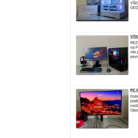
VŠE
ODZ
VÝK
REZE
na F
vše 
pevná
PC 
Dobr
plat
osob
Odys