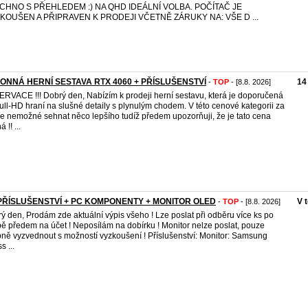
CHNO S PŘEHLEDEM :) NA QHD IDEÁLNÍ VOLBA. POČÍTAČ JE
KOUŠEN A PŘIPRAVEN K PRODEJI VČETNĚ ZÁRUKY NA: VŠE D ...
ONNÁ HERNÍ SESTAVA RTX 4060 + PŘÍSLUŠENSTVÍ
14
-
TOP
- [8.8. 2026]
RVACE !!! Dobrý den, Nabízím k prodeji herní sestavu, která je doporučená
ull-HD hraní na slušné detaily s plynulým chodem. V této cenové kategorii za
je nemožné sehnat něco lepšího tudíž předem upozorňuji, že je tato cena
 !! ...
PŘÍSLUŠENSTVÍ + PC KOMPONENTY + MONITOR OLED
V 
-
TOP
- [8.8. 2026]
ý den, Prodám zde aktuální výpis všeho ! Lze poslat při odběru více ks po
bě předem na účet ! Neposílám na dobírku ! Monitor nelze poslat, pouze
ně vyzvednout s možností vyzkoušení ! Příslušenství: Monitor: Samsung
s ...