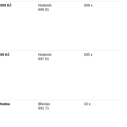
 000 Kč
Hodonín
309 x
695 01
000 Kč
Hodonín
205 x
697 01
hodou
Břeclav
10 x
691 71