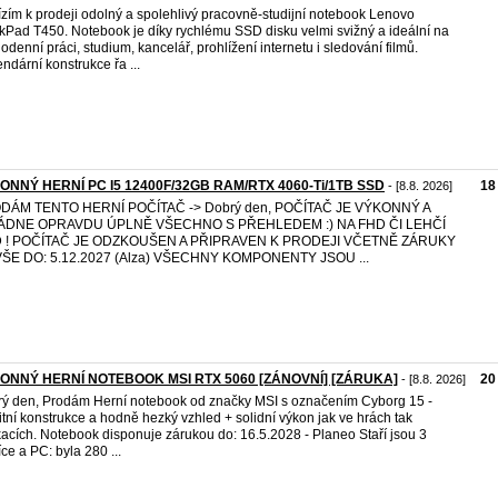
zím k prodeji odolný a spolehlivý pracovně-studijní notebook Lenovo
kPad T450. Notebook je díky rychlému SSD disku velmi svižný a ideální na
odenní práci, studium, kancelář, prohlížení internetu i sledování filmů.
ndární konstrukce řa ...
ONNÝ HERNÍ PC I5 12400F/32GB RAM/RTX 4060-Ti/1TB SSD
18
- [8.8. 2026]
DÁM TENTO HERNÍ POČÍTAČ -> Dobrý den, POČÍTAČ JE VÝKONNÝ A
ÁDNE OPRAVDU ÚPLNĚ VŠECHNO S PŘEHLEDEM :) NA FHD ČI LEHČÍ
 ! POČÍTAČ JE ODZKOUŠEN A PŘIPRAVEN K PRODEJI VČETNĚ ZÁRUKY
VŠE DO: 5.12.2027 (Alza) VŠECHNY KOMPONENTY JSOU ...
ONNÝ HERNÍ NOTEBOOK MSI RTX 5060 [ZÁNOVNÍ] [ZÁRUKA]
20
- [8.8. 2026]
ý den, Prodám Herní notebook od značky MSI s označením Cyborg 15 -
itní konstrukce a hodně hezký vzhled + solidní výkon jak ve hrách tak
kacích. Notebook disponuje zárukou do: 16.5.2028 - Planeo Staří jsou 3
ce a PC: byla 280 ...