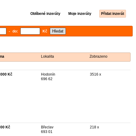
Oblíbené inzeráty
Moje inzeráty
Přidat inzerát
- do:
Kč
na
Lokalita
Zobrazeno
 000 Kč
Hodonín
3516 x
696 62
000 Kč
Břeclav
218 x
693 01