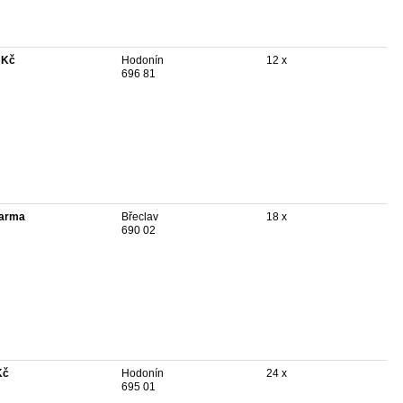
 Kč
Hodonín
12 x
696 81
arma
Břeclav
18 x
690 02
Kč
Hodonín
24 x
695 01