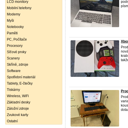
LCD monitory
pods
písm
Mobilní telefony
Modemy
Myši
Notebooky
Paměti
PC, Počítače
Xbox
Procesory
Prod
nová
Síťové prvky
krab
Scanery
takž
Skříně, zdroje
Software
Spotřební materiál
Tablety, E-čtečky
Tiskárny
Prod
Wireless, WiFi
Prod
vari
Základní desky
kous
Záložní zdroje
dotaz
Zvukové karty
Ostatní