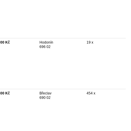
000 Kč
Hodonín
19 x
696 02
800 Kč
Břeclav
454 x
690 02