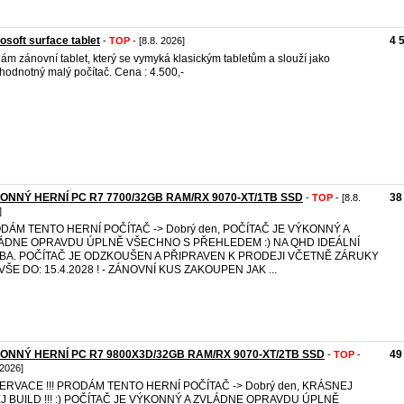
osoft surface tablet
4 
-
TOP
- [8.8. 2026]
ám zánovní tablet, který se vymyká klasickým tabletům a slouží jako
hodnotný malý počítač. Cena : 4.500,-
ONNÝ HERNÍ PC R7 7700/32GB RAM/RX 9070-XT/1TB SSD
38
-
TOP
- [8.8.
]
DÁM TENTO HERNÍ POČÍTAČ -> Dobrý den, POČÍTAČ JE VÝKONNÝ A
ÁDNE OPRAVDU ÚPLNĚ VŠECHNO S PŘEHLEDEM :) NA QHD IDEÁLNÍ
BA. POČÍTAČ JE ODZKOUŠEN A PŘIPRAVEN K PRODEJI VČETNĚ ZÁRUKY
VŠE DO: 15.4.2028 ! - ZÁNOVNÍ KUS ZAKOUPEN JAK ...
ONNÝ HERNÍ PC R7 9800X3D/32GB RAM/RX 9070-XT/2TB SSD
49
-
TOP
-
 2026]
ERVACE !!! PRODÁM TENTO HERNÍ POČÍTAČ -> Dobrý den, KRÁSNEJ
EJ BUILD !!! :) POČÍTAČ JE VÝKONNÝ A ZVLÁDNE OPRAVDU ÚPLNĚ