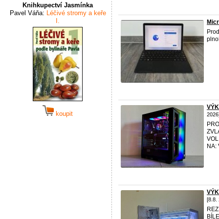
Knihkupectví Jasmínka
Pavel Váňa:
Léčivé stromy a keře
I.
Micr
Prod
plno
VÝK
koupit
2026
PRO
ZVL
VOL
NA: 
VÝK
[8.8.
REZ
BÍL