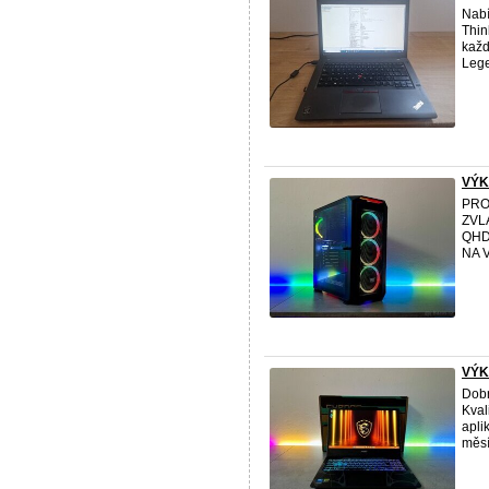
Nabí
Thin
každ
Lege
VÝK
PRO
ZVL
QHD
NA 
VÝK
Dobr
Kval
apli
měsí