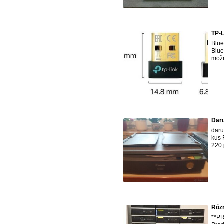
TP-L
Blue
Blue
možn
Daru
daru
kus 
220 
Rôzn
**P