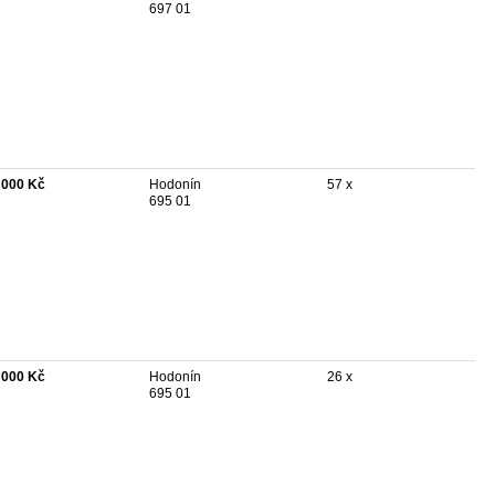
697 01
 000 Kč
Hodonín
57 x
695 01
 000 Kč
Hodonín
26 x
695 01