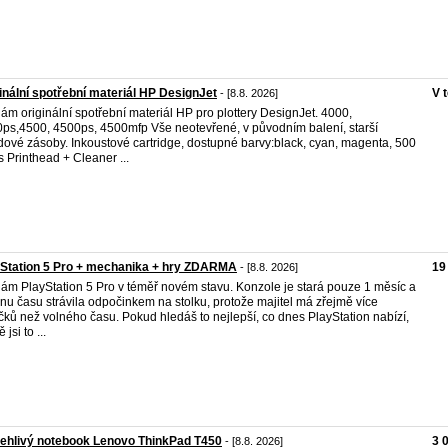
inální spotřební materiál HP DesignJet
V 
- [8.8. 2026]
ám originální spotřební materiál HP pro plottery DesignJet. 4000,
ps,4500, 4500ps, 4500mfp Vše neotevřené, v původním balení, starší
dové zásoby. Inkoustové cartridge, dostupné barvy:black, cyan, magenta, 500
s Printhead + Cleaner ...
Station 5 Pro + mechanika + hry ZDARMA
19
- [8.8. 2026]
ám PlayStation 5 Pro v téměř novém stavu. Konzole je stará pouze 1 měsíc a
inu času strávila odpočinkem na stolku, protože majitel má zřejmě více
čků než volného času. Pokud hledáš to nejlepší, co dnes PlayStation nabízí,
 jsi to ...
ehlivý notebook Lenovo ThinkPad T450
3 
- [8.8. 2026]