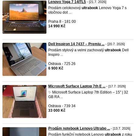
Lenovo Yoga 7 14ITL5
- [21.7. 2026]
Prodám celokovový
ultrabook
Lenovo Yoga 7 s
otočnou dot ...
Praha 8 - 181 00
14 990 Kč
Dell Inspiron 14 7437 – Premiu ...
- [20.7. 2026]
Prodám stylový a velmi zachovalý
ultrabook
Dell
Inspiro ...
Ostrava - 725 26
6 900 Kč
Microsoft Surface Laptop 7th E ...
- [17.7. 2026]
✨ Microsoft Surface Laptop 7th Edition – 15" | 32
GB RA ...
Ostrava - 739 34
33 000 Kč
Prodám notebook Lenovo Ultrabo ...
- [13.7. 2026]
Prodám funkční notebook Lenovo
ultrabook
z roku