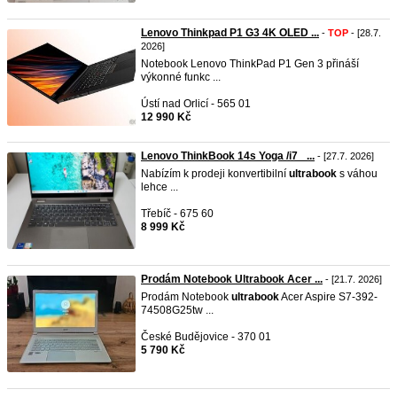
Lenovo Thinkpad P1 G3 4K OLED ...
-
TOP
- [28.7.
2026]
Notebook Lenovo ThinkPad P1 Gen 3 přináší
výkonné funkc ...
Ústí nad Orlicí - 565 01
12 990 Kč
Lenovo ThinkBook 14s Yoga /i7_ ...
- [27.7. 2026]
Nabízím k prodeji konvertibilní
ultrabook
s váhou
lehce ...
Třebíč - 675 60
8 999 Kč
Prodám Notebook Ultrabook Acer ...
- [21.7. 2026]
Prodám Notebook
ultrabook
Acer Aspire S7-392-
74508G25tw ...
České Budějovice - 370 01
5 790 Kč