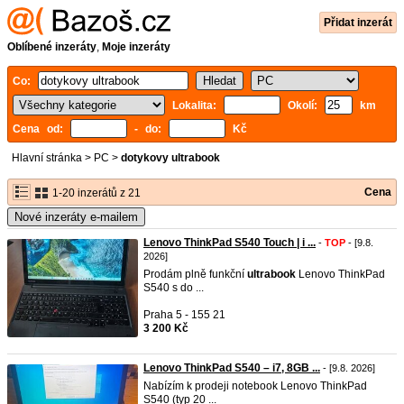
Přidat inzerát
Oblíbené inzeráty
,
Moje inzeráty
Co:
Lokalita:
Okolí:
km
Cena od:
- do:
Kč
Hlavní stránka
>
PC
>
dotykovy ultrabook
Cena
1-20 inzerátů z 21
Nové inzeráty e-mailem
Lenovo ThinkPad S540 Touch | i ...
-
TOP
- [9.8.
2026]
Prodám plně funkční
ultrabook
Lenovo ThinkPad
S540 s do ...
Praha 5 - 155 21
3 200 Kč
Lenovo ThinkPad S540 – i7, 8GB ...
- [9.8. 2026]
Nabízím k prodeji notebook Lenovo ThinkPad
S540 (typ 20 ...