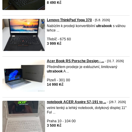
8 490 Kč
Lenovo ThinkPad Yoga 370
- [5.8. 2026]
Nabízím k prodeji konvertibilní
ultrabook
s váhou
lehce ...
Třebíč - 675 60
3 999 Kč
Acer Book RS Porsche Design - ...
- [31.7. 2026]
Předmětem prodeje je exkluzivní, limitovaný
ultrabook
A ...
Plzeň - 301 00
14 990 Kč
notebook ACER Aspire S7-191 to ...
- [28.7. 2026]
velmi tenký a lehký notebook, dotykový displej 11"
Ful ...
Praha 10 - 104 00
3 500 Kč