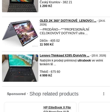
Český Krumlov - 382 21
1 200 Kč
OLED 2K 360° DOTYKOVÉ_LENOVO I ...
- [24.6.
2026]
---PRODÁNO---***PROFESIONÁLNÍ
CELOKOVOVÝ DOTYKOVÝ ultra ...
Děčín - 405 02
11 500 Kč
Lenovo Thinkpad X395 /Dotyk/Ve ...
- [20.6. 2026]
Nabízím k prodeji prémiový
ultrabook
ve velmi
tenkém tě ...
Třebíč - 675 60
4 999 Kč