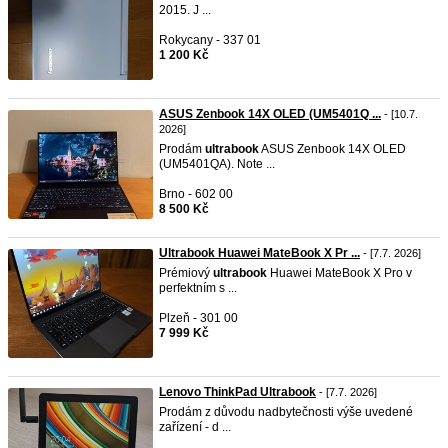
2015. J ...
Rokycany - 337 01
1 200 Kč
ASUS Zenbook 14X OLED (UM5401Q ...
- [10.7.
2026]
Prodám
ultrabook
ASUS Zenbook 14X OLED
(UM5401QA). Note ...
Brno - 602 00
8 500 Kč
Ultrabook Huawei MateBook X Pr ...
- [7.7. 2026]
Prémiový
ultrabook
Huawei MateBook X Pro v
perfektním s ...
Plzeň - 301 00
7 999 Kč
Lenovo ThinkPad Ultrabook
- [7.7. 2026]
Prodám z důvodu nadbytečnosti výše uvedené
zařízení - d ...