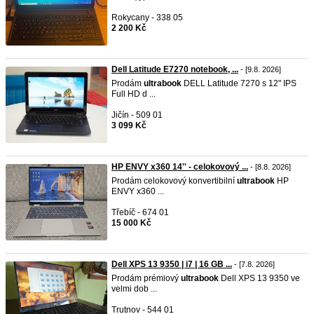
Rokycany - 338 05
2 200 Kč
Dell Latitude E7270 notebook, ...
- [9.8. 2026]
Prodám
ultrabook
DELL Latitude 7270 s 12" IPS
Full HD d ...
Jičín - 509 01
3 099 Kč
HP ENVY x360 14'' - celokovový ...
- [8.8. 2026]
Prodám celokovový konvertibilní
ultrabook
HP
ENVY x360 ...
Třebíč - 674 01
15 000 Kč
Dell XPS 13 9350 | i7 | 16 GB ...
- [7.8. 2026]
Prodám prémiový
ultrabook
Dell XPS 13 9350 ve
velmi dob ...
Trutnov - 544 01