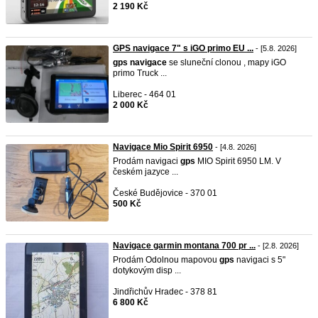
2 190 Kč
GPS navigace 7" s iGO primo EU ...
- [5.8. 2026]
gps
navigace
se sluneční clonou , mapy iGO
primo Truck ...
Liberec - 464 01
2 000 Kč
Navigace Mio Spirit 6950
- [4.8. 2026]
Prodám navigaci
gps
MIO Spirit 6950 LM. V
českém jazyce ...
České Budějovice - 370 01
500 Kč
Navigace garmin montana 700 pr ...
- [2.8. 2026]
Prodám Odolnou mapovou
gps
navigaci s 5"
dotykovým disp ...
Jindřichův Hradec - 378 81
6 800 Kč