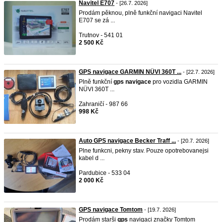
Navitel E707
- [26.7. 2026]
Prodám pěknou, plně funkční navigaci Navitel
E707 se zá ...
Trutnov - 541 01
2 500 Kč
GPS navigace GARMIN NÜVI 360T ...
- [22.7. 2026]
Plně funkční
gps
navigace
pro vozidla GARMIN
NÜVI 360T ...
Zahraničí - 987 66
998 Kč
Auto GPS navigace Becker Traff ...
- [20.7. 2026]
Plne funkcni, pekny stav. Pouze opotrebovanejsi
kabel d ...
Pardubice - 533 04
2 000 Kč
GPS navigace Tomtom
- [19.7. 2026]
Prodám starši
gps
navigaci značky Tomtom