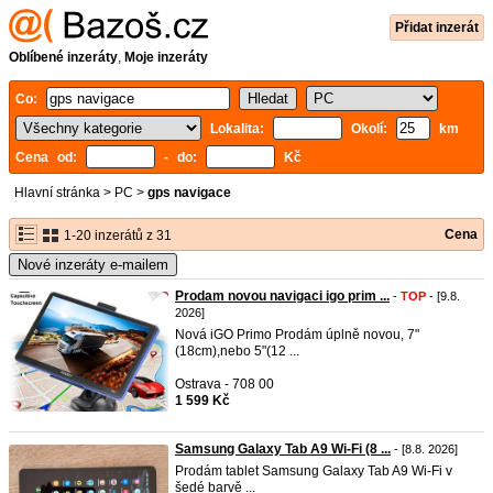
Přidat inzerát
Oblíbené inzeráty
,
Moje inzeráty
Co:
Lokalita:
Okolí:
km
Cena od:
- do:
Kč
Hlavní stránka
>
PC
>
gps navigace
Cena
1-20 inzerátů z 31
Nové inzeráty e-mailem
Prodam novou navigaci igo prim ...
-
TOP
- [9.8.
2026]
Nová iGO Primo Prodám úplně novou, 7"
(18cm),nebo 5"(12 ...
Ostrava - 708 00
1 599 Kč
Samsung Galaxy Tab A9 Wi-Fi (8 ...
- [8.8. 2026]
Prodám tablet Samsung Galaxy Tab A9 Wi-Fi v
šedé barvě ...