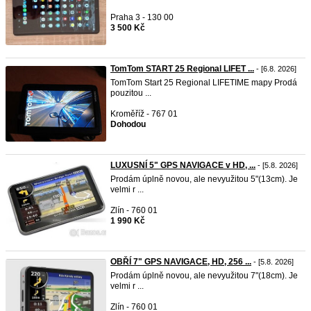
Praha 3 - 130 00
3 500 Kč
TomTom START 25 Regional LIFET ...
- [6.8. 2026]
TomTom Start 25 Regional LIFETIME mapy Prodá
pouzitou ...
Kroměříž - 767 01
Dohodou
LUXUSNÍ 5" GPS NAVIGACE v HD, ...
- [5.8. 2026]
Prodám úplně novou, ale nevyužitou 5"(13cm). Je
velmi r ...
Zlín - 760 01
1 990 Kč
OBŘÍ 7" GPS NAVIGACE, HD, 256 ...
- [5.8. 2026]
Prodám úplně novou, ale nevyužitou 7"(18cm). Je
velmi r ...
Zlín - 760 01