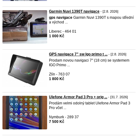
Garmin Nuvi 1390T navigace
- [2.8. 2026]
gps
navigace
Garmin Nuvi 1390T s mapou střední
a východ ...
Liberec - 464 01
1 000 Kč
GPS navigace 7" sw Igo primo t ...
- [2.8. 2026]
Prodam novou navigaci 7" (18 cm) se systemem
IGO Primo ...
Zlín - 763 07
1 800 Kč
Ulefone Armor Pad 3 Pro + orig ...
- [31.7. 2026]
Prodám velmi odolný tablet Ulefone Armor Pad 3
Pro včet ...
Nymburk - 289 37
7 500 Kč