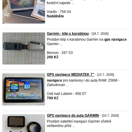
funkční najede ...
Vsetín - 756 54
Nabídněte
Garmin - klip s karabinou
- [18.7. 2026]
Prodám klip s karabinou Garmin na
gps
navigace
Garmin ...
Beroun - 267 53
200 Kč
GPS navigace MEDIATEK 7"
- [12.7. 2026]
navigace
pro kamiony i do auta RAM: 256M -
Zabudovan ...
Ústí nad Labem - 400 07
700 Kč
GPS navigace do auta GARMIN
- [10.7. 2026]
Prodám satelitní navigaci Garmin včetně
veškerého přísl ...