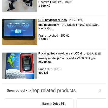
Uherské Hradiště - 686 01
1 690 Kč
GPS navigace v PDA
- [10.7. 2026]
gps
navigace
v PDA. Název P NAVI a software
Nav N Go ...
Praha - východ - 250 01
1 400 Kč
Ruční golfová navigace s LCD d ...
- [10.7. 2026]
Přesný model je Sonocaddie V100 Golf
gps
.
navigace
...
Praha 3 - 130 00
400 Kč