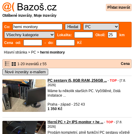
Přidat inzerát
Oblíbené inzeráty
,
Moje inzeráty
Co:
Lokalita:
Okolí:
km
Cena od:
- do:
Kč
Hlavní stránka
>
PC
>
herni monitory
Cena
1-20 inzerátů z 55
Nové inzeráty e-mailem
PC sestavy i5, 8GB RAM, 256GB ...
-
TOP
- [7.8.
2026]
Máme tu několik starších PC. Vyčištěné, čistá
instalace ...
Praha - západ - 252 43
1 350 Kč
Herní PC + 2× IPS monitor + he ...
-
TOP
- [7.8.
2026]
Prodám kompletní, plně funkční PC sestavu včetně