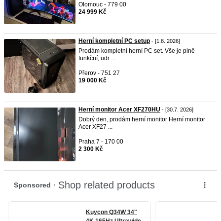
Olomouc - 779 00
24 999 Kč
Herní kompletní PC setup
- [1.8. 2026]
Prodám kompletní herní PC set. Vše je plně
funkční, udr ...
Přerov - 751 27
19 000 Kč
Herní monitor Acer XF270HU
- [30.7. 2026]
Dobrý den, prodám herní monitor Herní monitor
Acer XF27 ...
Praha 7 - 170 00
2 300 Kč