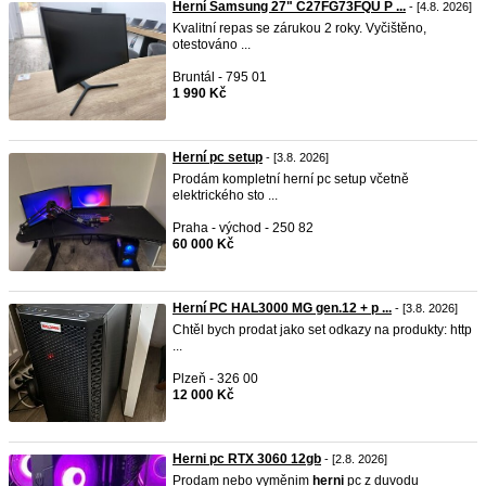
Herní Samsung 27" C27FG73FQU P ...
- [4.8. 2026]
Kvalitní repas se zárukou 2 roky. Vyčištěno,
otestováno ...
Bruntál - 795 01
1 990 Kč
Herní pc setup
- [3.8. 2026]
Prodám kompletní herní pc setup včetně
elektrického sto ...
Praha - východ - 250 82
60 000 Kč
Herní PC HAL3000 MG gen.12 + p ...
- [3.8. 2026]
Chtěl bych prodat jako set odkazy na produkty: http
...
Plzeň - 326 00
12 000 Kč
Herni pc RTX 3060 12gb
- [2.8. 2026]
Prodam nebo vyměnim
herni
pc z duvodu