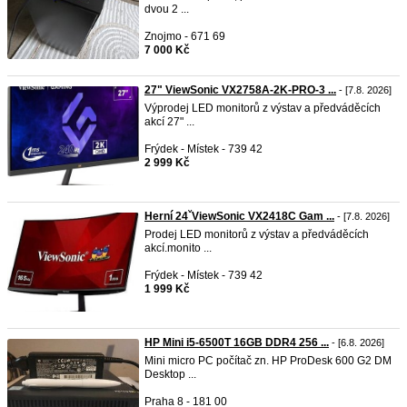
dvou 2 ...
Znojmo - 671 69
7 000 Kč
27" ViewSonic VX2758A-2K-PRO-3 ...
- [7.8. 2026]
Výprodej LED monitorů z výstav a předváděcích
akcí 27" ...
Frýdek - Místek - 739 42
2 999 Kč
Herní 24ˇViewSonic VX2418C Gam ...
- [7.8. 2026]
Prodej LED monitorů z výstav a předváděcích
akcí.monito ...
Frýdek - Místek - 739 42
1 999 Kč
HP Mini i5-6500T 16GB DDR4 256 ...
- [6.8. 2026]
Mini micro PC počítač zn. HP ProDesk 600 G2 DM
Desktop ...
Praha 8 - 181 00