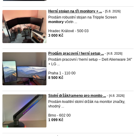
Herní stojan na tři monitory + ...
- [5.8. 2026]
Prodám robustní stojan na Tripple Screen
monitory
včetn ...
Hradec Králové - 500 03
3 000 Kč
Prodám pracovní / herní setup ...
- [4.8. 2026]
Prodám pracovní / herní setup – Dell Alienware 34”
+ LG ...
Praha 1 - 110 00
8 500 Kč
Stolní držák/rameno pro monito ...
- [4.8. 2026]
Prodám kvalitní stolní držák na monitor značky,
vhodný ...
Brno - 602 00
1 099 Kč