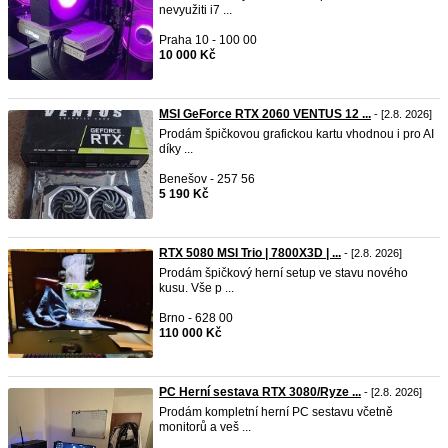
nevyužiti i7 ...
Praha 10 - 100 00
10 000 Kč
MSI GeForce RTX 2060 VENTUS 12 ...
- [2.8. 2026]
Prodám špičkovou grafickou kartu vhodnou i pro AI
díky ...
Benešov - 257 56
5 190 Kč
RTX 5080 MSI Trio | 7800X3D | ...
- [2.8. 2026]
Prodám špičkový herní setup ve stavu nového
kusu. Vše p ...
Brno - 628 00
110 000 Kč
PC Herní sestava RTX 3080/Ryze ...
- [2.8. 2026]
Prodám kompletní herní PC sestavu včetně
monitorů a veš ...