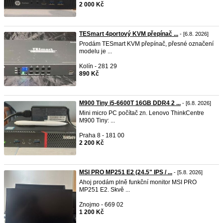
2 000 Kč
TESmart 4portový KVM přepínač ...
- [6.8. 2026]
Prodám TESmart KVM přepínač, přesné označení
modelu je ...
Kolín - 281 29
890 Kč
M900 Tiny i5-6600T 16GB DDR4 2 ...
- [6.8. 2026]
Mini micro PC počítač zn. Lenovo ThinkCentre
M900 Tiny: ...
Praha 8 - 181 00
2 200 Kč
MSI PRO MP251 E2 (24.5" IPS / ...
- [5.8. 2026]
Ahoj prodám plně funkční monitor MSI PRO
MP251 E2. Skvě ...
Znojmo - 669 02
1 200 Kč