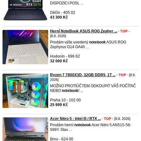
DISPOZICI POSL ...
Děčín - 405 02
43 300 Kč
Herní NoteBook ASUS ROG Zephyr ...
-
TOP
-
[8.8. 2026]
Prodám výše uvedený
notebook
ASUS ROG
Zephyrus G14 GA40 ...
Hodonín - 696 62
32 000 Kč
Ryzen 7 7800X3D, 32GB DDR5, 1T ...
-
TOP
- [8.8.
2026]
MOŽNO PROTIÚČTEM ODKOUPIT VÁŠ POČÍTAČ
NEBO
notebook
! ...
Praha 10 - 102 00
25 999 Kč
Acer Nitro 5 - Intel i5 / RTX ...
-
TOP
- [8.8. 2026]
Prodám herní
notebook
Acer Nitro 5 AN515-58-
599Y. Stav ...
Brno - 624 00