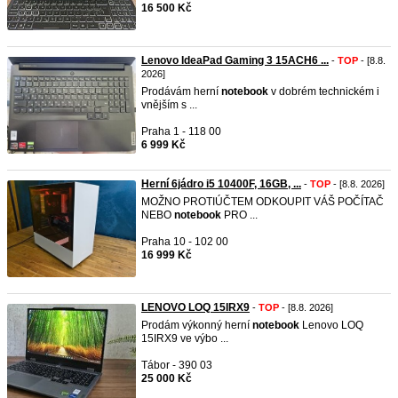
16 500 Kč
Lenovo IdeaPad Gaming 3 15ACH6 ...
-
TOP
- [8.8.
2026]
Prodávám herní
notebook
v dobrém technickém i
vnějším s ...
Praha 1 - 118 00
6 999 Kč
Herní 6jádro i5 10400F, 16GB, ...
-
TOP
- [8.8. 2026]
MOŽNO PROTIÚČTEM ODKOUPIT VÁŠ POČÍTAČ
NEBO
notebook
PRO ...
Praha 10 - 102 00
16 999 Kč
LENOVO LOQ 15IRX9
-
TOP
- [8.8. 2026]
Prodám výkonný herní
notebook
Lenovo LOQ
15IRX9 ve výbo ...
Tábor - 390 03
25 000 Kč