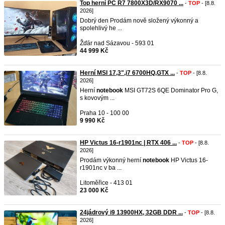
Top herní PC R7 7800X3D/RX9070 ...
-
TOP
- [8.8.
2026]
Dobrý den Prodám nově složený výkonný a
spolehlivý he ...
Žďár nad Sázavou - 593 01
44 999 Kč
Herní MSI 17,3",i7 6700HQ,GTX ...
-
TOP
- [8.8.
2026]
Herní
notebook
MSI GT72S 6QE Dominator Pro G,
s kovovým ...
Praha 10 - 100 00
9 990 Kč
HP Victus 16-r1901nc | RTX 406 ...
-
TOP
- [8.8.
2026]
Prodám výkonný herní
notebook
HP Victus 16-
r1901nc v ba ...
Litoměřice - 413 01
23 000 Kč
24jádrový i9 13900HX, 32GB DDR ...
-
TOP
- [8.8.
2026]