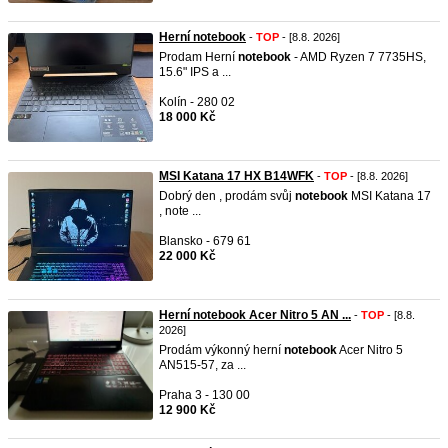
Herní notebook
-
TOP
- [8.8. 2026]
Prodam Herní
notebook
- AMD Ryzen 7 7735HS,
15.6" IPS a ...
Kolín - 280 02
18 000 Kč
MSI Katana 17 HX B14WFK
-
TOP
- [8.8. 2026]
Dobrý den , prodám svůj
notebook
MSI Katana 17
, note ...
Blansko - 679 61
22 000 Kč
Herní notebook Acer Nitro 5 AN ...
-
TOP
- [8.8.
2026]
Prodám výkonný herní
notebook
Acer Nitro 5
AN515-57, za ...
Praha 3 - 130 00
12 900 Kč