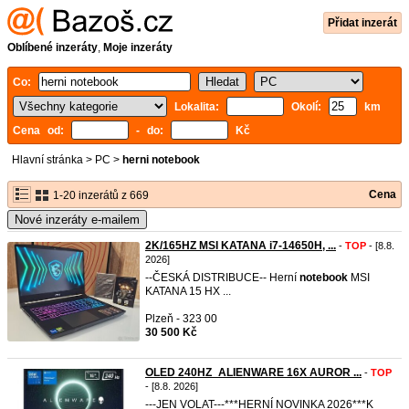
Přidat inzerát
Oblíbené inzeráty
,
Moje inzeráty
Co:
Lokalita:
Okolí:
km
Cena od:
- do:
Kč
Hlavní stránka
>
PC
>
herni notebook
Cena
1-20 inzerátů z 669
Nové inzeráty e-mailem
2K/165HZ MSI KATANA i7-14650H, ...
-
TOP
- [8.8.
2026]
--ČESKÁ DISTRIBUCE-- Herní
notebook
MSI
KATANA 15 HX ...
Plzeň - 323 00
30 500 Kč
OLED 240HZ_ALIENWARE 16X AUROR ...
-
TOP
- [8.8. 2026]
---JEN VOLAT---***HERNÍ NOVINKA 2026***K