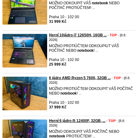
MOŽNO ODKOUPIT VÁŠ
notebook
NEBO
POČÍTAČ PROTIÚČTEM! ...
Praha 10 - 102 00
31 999 Kč
Herní 10jádro i7 12650H, 16GB ...
-
TOP
- [8.8.
2026]
MOŽNO PROTIÚČTEM ODKOUPIUT VÁŠ
POČÍTAČ NEBO
notebook
! ...
Praha 10 - 102 00
25 999 Kč
6 jádro AMD Ryzen 5 7600, 32GB ...
-
TOP
- [8.8.
2026]
MOŽNO PROTIÚČTEM ODKOUPIT VÁŠ POČÍTAČ
NEBO
notebook
! ...
Praha 10 - 102 00
37 999 Kč
Herní 6 jádro i5 12400F, 32GB, ...
-
TOP
- [8.8.
2026]
MOŽNO ODKOUPIT VÁŠ POČÍTAČ NEBO
notebook
PROTIÚČTEM! ...