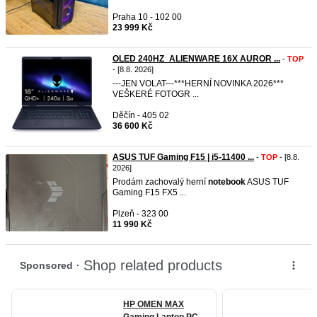
Praha 10 - 102 00
23 999 Kč
OLED 240HZ_ALIENWARE 16X AUROR ...
-
TOP
- [8.8. 2026]
---JEN VOLAT---***HERNÍ NOVINKA 2026***
VEŠKERÉ FOTOGR ...
Děčín - 405 02
36 600 Kč
ASUS TUF Gaming F15 | i5-11400 ...
-
TOP
- [8.8.
2026]
Prodám zachovalý herní
notebook
ASUS TUF
Gaming F15 FX5 ...
Plzeň - 323 00
11 990 Kč