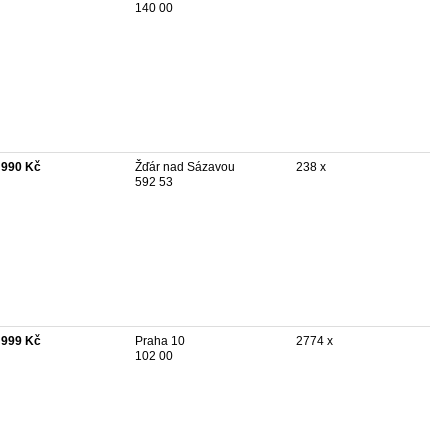
140 00
 990 Kč
Žďár nad Sázavou
238 x
592 53
 999 Kč
Praha 10
2774 x
102 00