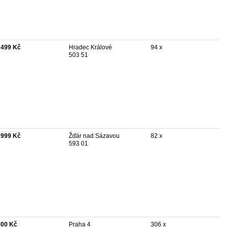
 499 Kč
Hradec Králové
94 x
503 51
 999 Kč
Žďár nad Sázavou
82 x
593 01
900 Kč
Praha 4
306 x