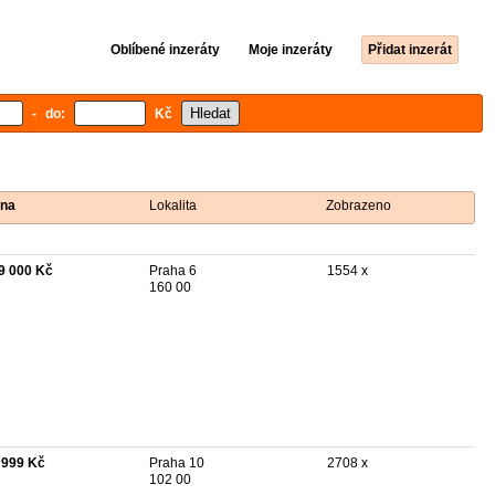
Oblíbené inzeráty
Moje inzeráty
Přidat inzerát
- do:
Kč
na
Lokalita
Zobrazeno
9 000 Kč
Praha 6
1554 x
160 00
 999 Kč
Praha 10
2708 x
102 00