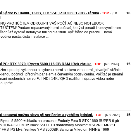
í 6jádro i5 10400F, 16GB, 1TB SSD, RTX3060 12GB - záruka
16
-
TOP
- [6.8.
]
NO PROTIÚČTEM ODKOUPIT VÁŠ POČÍTAČ NEBO NOTEBOOK
IÚČTEM! Prodám repasovaný herní počítač, který si poradí i s novými hrami
třední až vysoké detaily ve full hd dle titulu. Vyčištěno od prachu + nová
ovodivá pasta, čistá instalace ...
í PC: RTX 3070 | Ryzen 5600 | 16 GB RAM | Rok záruka
15
-
TOP
- [6.8. 2026]
zím k prodeji výkonnou a stylovou herní sestavu v moderní „akvarijní“ skříni s
klenou bočnicí i předním panelem a červeným podsvícením. Počítač je ideální
hraní moderních her ve Full HD i 14K / QHD rozlišení, úpravu videa nebo
ou prác ...
i sestava/ možna sleva při seriózním a rychlém jednání.
15
-
TOP
- [6.8. 2026]
 Ryzen 5 5500 +chladic na procesor Endorfy Fera 5 GTX 1660 SUPER 6 gb
gb DDR4 3200MHz Black SSD 1 TB dohromady Monitor: MSI PRO MP251
” FHS IPS Myš: Yenkee YMS 3500BK Samurai Mikrofon: FIFINE T669