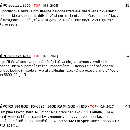
í PC sestava 5700
19
-
TOP
- [6.8. 2026]
í počítačová sestava pro středně náročné uživatele, sestavená z kvalitních
onent, která si poradí s drtivou většinou moderních her. Obsahuje počítač v
é designové bedně (můžete si vybrat z aktuální nabídky) s AMD Ryzen 5
 procesore ...
í PC sestava 4060
24
-
TOP
- [6.8. 2026]
í počítačová sestava pro náročnějsí uživatele, sestavená z kvalitních
onent, která si poradí s každou moderní hrou. Obsahuje počítač v hezké
gnové bedně (můžete si vybrat z aktuální nabídky) s procesorem i5 14400f /
n 5600, 32 gb R ...
í PC RX 580 8GB | FX-8320 | 16GB RAM | SSD + HDD
4 
-
TOP
- [6.8. 2026]
ám plně funkční herní PC vhodné na hraní her jako CS2, Fortnite, GTA V,
rant, Minecraft Čelní panel byl vyměněn za nový z důvodu poškození
dního. Počítač je plně funkční pouze SMS/EMAIL!!! Specifikace: * ✅ AMD FX-
(8 jader) ...