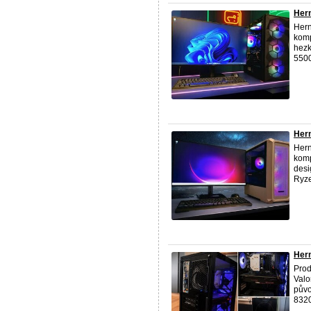
Hern
Hern
komp
hezk
5500
Hern
Hern
komp
desi
Ryze
Hern
Prod
Valo
půvo
8320 