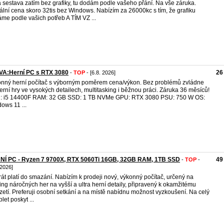
á sestava zatím bez grafiky, tu dodám podle vašeho přání. Na vše záruka.
ální cena skoro 32tis bez Windows. Nabízím za 26000kc s tím, že grafiku
me podle vašich potřeb A TÍM VZ ...
VA:Herní PC s RTX 3080
26
-
TOP
- [6.8. 2026]
nný herní počítač s výborným poměrem cena/výkon. Bez problémů zvládne
rní hry ve vysokých detailech, multitasking i běžnou práci. Záruka 36 měsíců!
: i5 14400F RAM: 32 GB SSD: 1 TB NVMe GPU: RTX 3080 PSU: 750 W OS:
ows 11 ...
NÍ PC - Ryzen 7 9700X, RTX 5060Ti 16GB, 32GB RAM, 1TB SSD
49
-
TOP
-
 2026]
rát platí do smazání. Nabízím k prodeji nový, výkonný počítač, určený na
ng náročných her na vyšší a ultra herní detaily, připravený k okamžitému
zetí. Preferuji osobní setkání a na místě nabídnu možnost vyzkoušení. Na celý
let poskyt ...