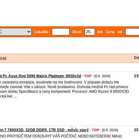
Lokalita:
Okolí:
km Cena od:
Ce
 048
i Pc Asus Rog 5090 Matrix Platinum, 9950x3d
23
-
TOP
- [6.8. 2026]
 zavedeny prodejce, kouknete na me hodnoceni. V pripade dotazu me
hejte zavolat. Vše v záruce. Nově postaveno. Dohoda možná Pc rad privezu
 vam domu Specifikace a ceny komponent: Procesor: AMD Ryzen 9 9950X3D
cká kar ...
en 7 7800X3D, 32GB DDR5, 1TB SSD - měsíc starý
25
-
TOP
- [6.8. 2026]
NO PROTIÚČTEM ODKOUPIT VÁŠ POČÍTAČ NEBO NOTEBOOK! Měsíc