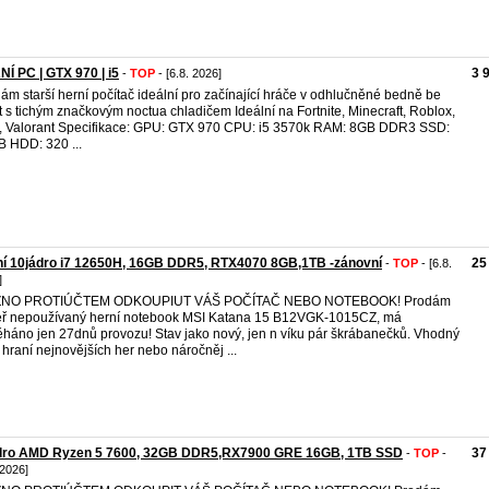
Í PC | GTX 970 | i5
3 
-
TOP
- [6.8. 2026]
ám starší herní počítač ideální pro začínající hráče v odhlučněné bedně be
t s tichým značkovým noctua chladičem Ideální na Fortnite, Minecraft, Roblox,
 Valorant Specifikace: GPU: GTX 970 CPU: i5 3570k RAM: 8GB DDR3 SSD:
 HDD: 320 ...
í 10jádro i7 12650H, 16GB DDR5, RTX4070 8GB,1TB -zánovní
25
-
TOP
- [6.8.
]
NO PROTIÚČTEM ODKOUPIUT VÁŠ POČÍTAČ NEBO NOTEBOOK! Prodám
ř nepoužívaný herní notebook MSI Katana 15 B12VGK-1015CZ, má
háno jen 27dnů provozu! Stav jako nový, jen n víku pár škrábanečků. Vhodný
o hraní nejnovějších her nebo náročněj ...
ádro AMD Ryzen 5 7600, 32GB DDR5,RX7900 GRE 16GB, 1TB SSD
37
-
TOP
-
 2026]