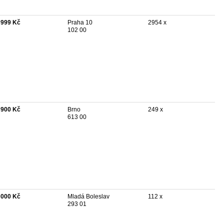
 999 Kč
Praha 10
2954 x
102 00
 900 Kč
Brno
249 x
613 00
 000 Kč
Mladá Boleslav
112 x
293 01