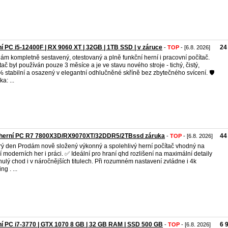
í PC i5-12400F | RX 9060 XT | 32GB | 1TB SSD | v záruce
24
-
TOP
- [6.8. 2026]
ám kompletně sestavený, otestovaný a plně funkční herní i pracovní počítač.
tač byl používán pouze 3 měsíce a je ve stavu nového stroje - tichý, čistý,
 stabilní a osazený v elegantní odhlučněné skříně bez zbytečného svícení. 🛡️
a: ...
 herní PC R7 7800X3D/RX9070XT/32DDR5/2TBssd záruka
44
-
TOP
- [6.8. 2026]
ý den Prodám nově složený výkonný a spolehlivý herní počítač vhodný na
í moderních her i práci. ✅ Ideální pro hraní qhd rozlišení na maximální detaily
ynulý chod i v náročnějších titulech. Při rozumném nastavení zvládne i 4k
g . ...
í PC i7-3770 | GTX 1070 8 GB | 32 GB RAM | SSD 500 GB
6 
-
TOP
- [6.8. 2026]