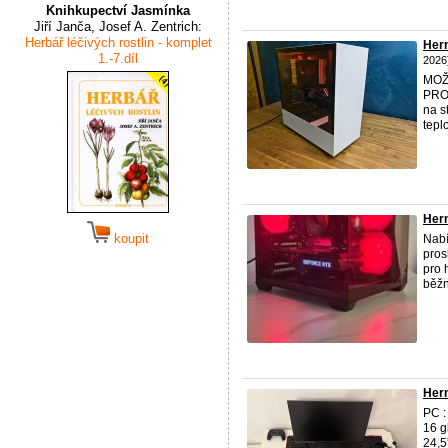
Knihkupectví Jasmínka
Jiří Janča, Josef A. Zentrich:
Herbář léčivých rostlin - komplet
Hern
1.-7.díl
2026
MOŽ
PROT
na s
tepl
Hern
koupit
Nabí
pros
pro 
běžn
Hern
PC :
16 
24,5