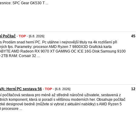
esnice: SPC Gear GK530 T ...
í Počítač
45
-
TOP
- [6.8. 2026]
s Prodám snad herní PC. Pc utáhne i nejnovější tituly na 4k rozlišení při
ných fps. Parametry: procesor AMD Ryzen 7 9800X3D Grafická karta
ABYTE AMD Radeon RX 9070 XT GAMING OC ICE 16G Disk:Samsung 9100
2TB RAM: Corsair 32 ...
VA: Herní PC sestava 56
12
-
TOP
- [6.8. 2026]
í počítačová sestava pro méně až středně náročné uživatele, sestavená z
itních komponent, která si poradí s většinou moderních her. Obsahuje počítač
zké designové bedně (můžete si vybrat z aktuální nabídky) s AMD Ryzen 5
 procesore ...