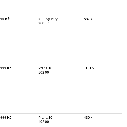
990 Kč
Karlovy Vary
587 x
360 17
 999 Kč
Praha 10
1181 x
102 00
 999 Kč
Praha 10
430 x
102 00