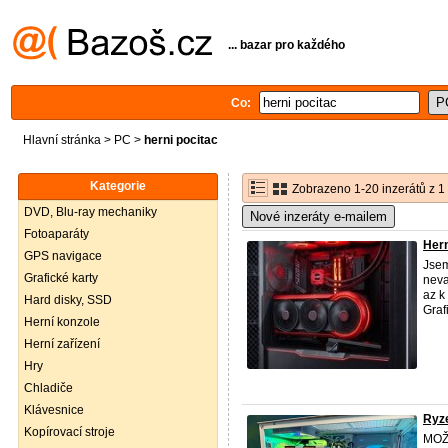
... bazar pro každého
Co:
Hlavní stránka
>
PC
>
herni pocitac
Kategorie
Zobrazeno 1-20 inzerátů z 1
DVD, Blu-ray mechaniky
Nové inzeráty e-mailem
Fotoaparáty
Hern
GPS navigace
Jsem
Grafické karty
neva
az k
Hard disky, SSD
Grafi
Herní konzole
Herní zařízení
Hry
Chladiče
Klávesnice
Ryz
Kopírovací stroje
MOŽ