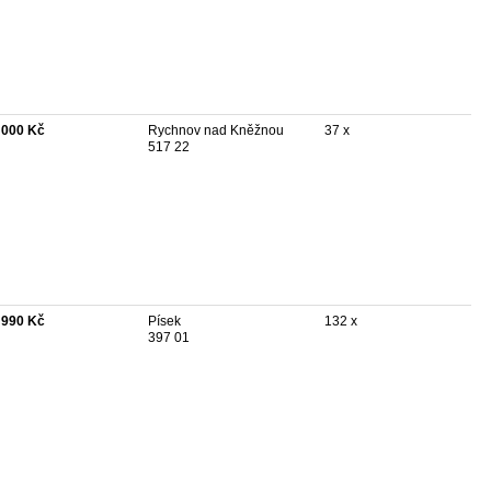
 000 Kč
Rychnov nad Kněžnou
37 x
517 22
 990 Kč
Písek
132 x
397 01