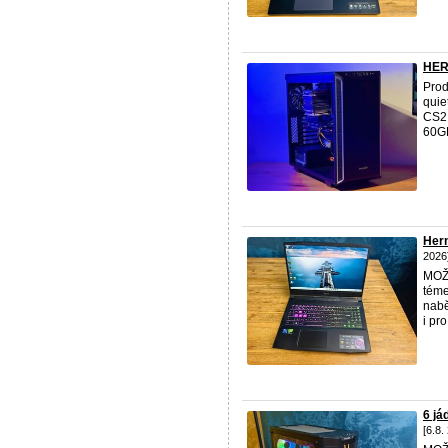
HERN
Prod
quie
CS2,
60GB
Hern
2026
MOŽ
téme
nabě
i pr
6 j
[6.8.