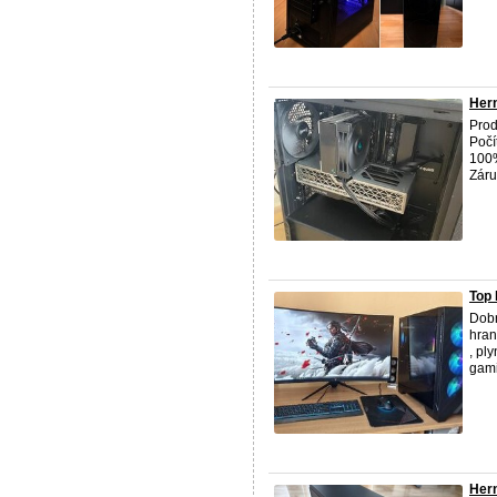
Hern
Prod
Počí
100%
Záruk
Top
Dobr
hran
, pl
gamin
Hern