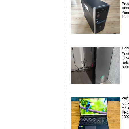
Prod
Vhod
King
Intel
Her
Prod
Důvo
radš
nepos
24j
MOŽ
tohl
PH16
1390