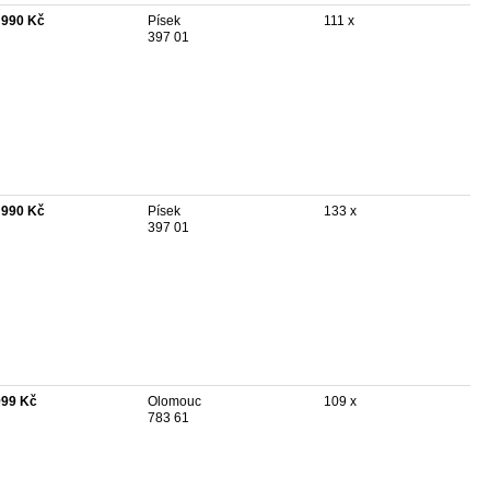
 990 Kč
Písek
111 x
397 01
 990 Kč
Písek
133 x
397 01
999 Kč
Olomouc
109 x
783 61