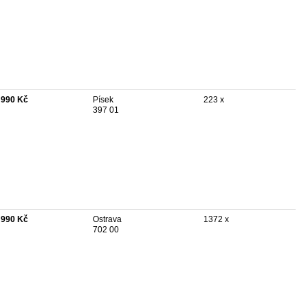
 990 Kč
Písek
223 x
397 01
 990 Kč
Ostrava
1372 x
702 00