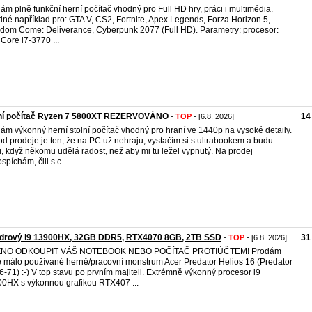
ám plně funkční herní počítač vhodný pro Full HD hry, práci i multimédia.
né například pro: GTA V, CS2, Fortnite, Apex Legends, Forza Horizon 5,
dom Come: Deliverance, Cyberpunk 2077 (Full HD). Parametry: procesor:
 Core i7-3770 ...
ní počítač Ryzen 7 5800XT REZERVOVÁNO
14
-
TOP
- [6.8. 2026]
ám výkonný herní stolní počítač vhodný pro hraní ve 1440p na vysoké detaily.
d prodeje je ten, že na PC už nehraju, vystačím si s ultrabookem a budu
i, když někomu udělá radost, než aby mi tu ležel vypnutý. Na prodej
píchám, čili s c ...
ádrový i9 13900HX, 32GB DDR5, RTX4070 8GB, 2TB SSD
31
-
TOP
- [6.8. 2026]
NO ODKOUPIT VÁŠ NOTEBOOK NEBO POČÍTAČ PROTIÚČTEM! Prodám
e málo používané herně/pracovní monstrum Acer Predator Helios 16 (Predator
-71) :-) V top stavu po prvním majiteli. Extrémně výkonný procesor i9
0HX s výkonnou grafikou RTX407 ...