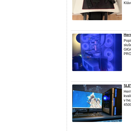
Kláv
Hern
Popi
sluš
GIG
PRO 
SLE
Hern
kval
v he
4500