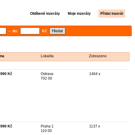
Oblíbené inzeráty
Moje inzeráty
Přidat inzerát
- do:
Kč
na
Lokalita
Zobrazeno
 990 Kč
Ostrava
1464 x
702 00
 990 Kč
Praha 1
1137 x
110 00