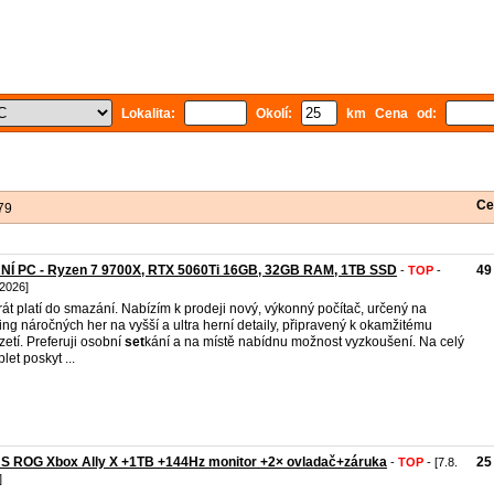
Lokalita:
Okolí:
km Cena od:
Ce
79
NÍ PC - Ryzen 7 9700X, RTX 5060Ti 16GB, 32GB RAM, 1TB SSD
49
-
TOP
-
 2026]
rát platí do smazání. Nabízím k prodeji nový, výkonný počítač, určený na
ng náročných her na vyšší a ultra herní detaily, připravený k okamžitému
zetí. Preferuji osobní
set
kání a na místě nabídnu možnost vyzkoušení. Na celý
let poskyt ...
S ROG Xbox Ally X +1TB +144Hz monitor +2× ovladač+záruka
25
-
TOP
- [7.8.
]