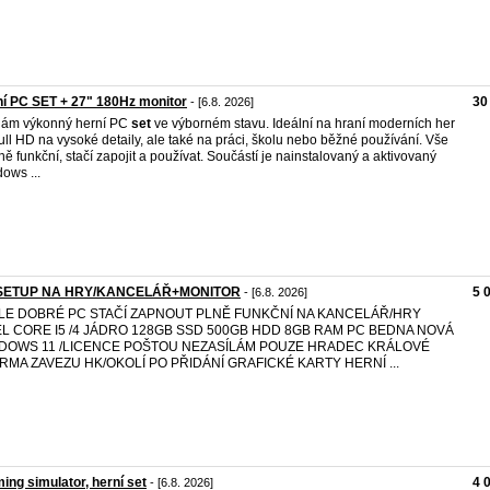
í PC SET + 27" 180Hz monitor
30
- [6.8. 2026]
dám výkonný herní PC
set
ve výborném stavu. Ideální na hraní moderních her
ull HD na vysoké detaily, ale také na práci, školu nebo běžné používání. Vše
lně funkční, stačí zapojit a používat. Součástí je nainstalovaný a aktivovaný
ows ...
SETUP NA HRY/KANCELÁŘ+MONITOR
5 
- [6.8. 2026]
LE DOBRÉ PC STAČÍ ZAPNOUT PLNĚ FUNKČNÍ NA KANCELÁŘ/HRY
EL CORE I5 /4 JÁDRO 128GB SSD 500GB HDD 8GB RAM PC BEDNA NOVÁ
DOWS 11 /LICENCE POŠTOU NEZASÍLÁM POUZE HRADEC KRÁLOVÉ
RMA ZAVEZU HK/OKOLÍ PO PŘIDÁNÍ GRAFICKÉ KARTY HERNÍ ...
ing simulator, herní set
4 
- [6.8. 2026]