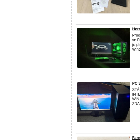
Hern
Pro
ve F
je p
Wind
PC 
STÁ
INT
WIN
ZDA
Farm