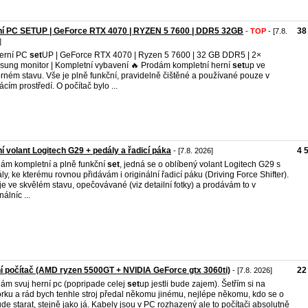
ní PC SETUP | GeForce RTX 4070 | RYZEN 5 7600 | DDR5 32GB
38
-
TOP
- [7.8.
]
erní PC
set
UP | GeForce RTX 4070 | Ryzen 5 7600 | 32 GB DDR5 | 2×
ung monitor | Kompletní vybavení 🔥 Prodám kompletní herní
set
up ve
rném stavu. Vše je plně funkční, pravidelně čištěné a používané pouze v
cím prostředí. O počítač bylo ...
í volant Logitech G29 + pedály a řadicí páka
4 
- [7.8. 2026]
ám kompletní a plně funkční
set
, jedná se o oblíbený volant Logitech G29 s
ly, ke kterému rovnou přidávám i originální řadicí páku (Driving Force Shifter).
je ve skvělém stavu, opečovávané (viz detailní fotky) a prodávám to v
nálníc ...
í počítač (AMD ryzen 5500GT + NVIDIA GeForce gtx 3060ti)
22
- [7.8. 2026]
ám svuj herní pc (popripade celej
set
up jestli bude zajem). Šetřím si na
rku a rád bych tenhle stroj předal někomu jinému, nejlépe někomu, kdo se o
ude starat, stejně jako já. Kabely jsou v PC rozhazený ale to počítači absolutně