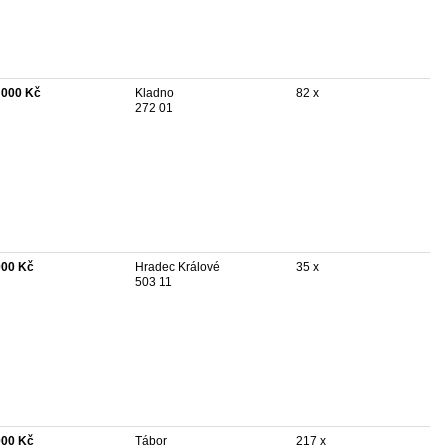
 000 Kč
Kladno
82 x
272 01
000 Kč
Hradec Králové
35 x
503 11
000 Kč
Tábor
217 x