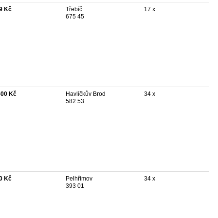
9 Kč
Třebíč
17 x
675 45
500 Kč
Havlíčkův Brod
34 x
582 53
0 Kč
Pelhřimov
34 x
393 01