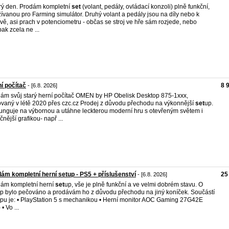
ý den. Prodám kompletní
set
(volant, pedály, ovládací konzoli) plně funkční,
ívanou pro Farming simulátor. Druhý volant a pedály jsou na díly nebo k
vě, asi prach v potenciometru - občas se stroj ve hře sám rozjede, nebo
ak zcela ne ...
í počítač
8 
- [6.8. 2026]
ám svůj starý herní počítač OMEN by HP Obelisk Desktop 875-1xxx,
vaný v létě 2020 přes czc.cz Prodej z důvodu přechodu na výkonnější
set
up.
unguje na výbornou a utáhne leckterou moderní hru s otevřeným světem i
čnější grafikou- např ...
ám kompletní herní setup - PS5 + příslušenství
25
- [6.8. 2026]
ám kompletní herní
set
up, vše je plně funkční a ve velmi dobrém stavu. O
p bylo pečováno a prodávám ho z důvodu přechodu na jiný koníček. Součástí
pu je: • PlayStation 5 s mechanikou • Herní monitor AOC Gaming 27G42E
 • Vo ...