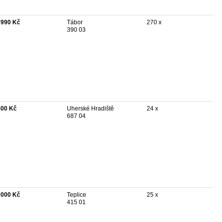
 990 Kč
Tábor
270 x
390 03
500 Kč
Uherské Hradiště
24 x
687 04
 000 Kč
Teplice
25 x
415 01