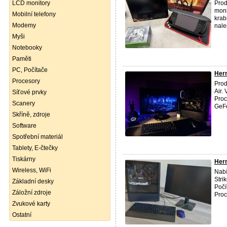
LCD monitory
Prod
moni
Mobilní telefony
krab
Modemy
nale
Myši
Notebooky
Paměti
PC, Počítače
Hern
Procesory
Prod
Air.
Síťové prvky
Proc
Scanery
GeFo
Skříně, zdroje
Software
Spotřební materiál
Tablety, E-čtečky
Tiskárny
Hern
Wireless, WiFi
Nabí
Stri
Základní desky
Počí
Záložní zdroje
Proce
Zvukové karty
Ostatní