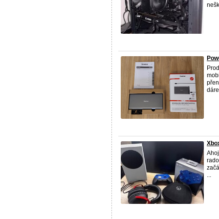
neško
Pow
Pro
mobi
přen
dáre
Xbox
Ahoj
rado
začá
...