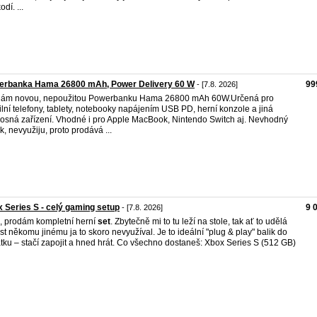
dí. ...
erbanka Hama 26800 mAh, Power Delivery 60 W
99
- [7.8. 2026]
dám novou, nepoužitou Powerbanku Hama 26800 mAh 60W.Určená pro
lní telefony, tablety, notebooky napájením USB PD, herní konzole a jiná
osná zařízení. Vhodné i pro Apple MacBook, Nintendo Switch aj. Nevhodný
k, nevyužiju, proto prodává ...
 Series S - celý gaming setup
9 
- [7.8. 2026]
, prodám kompletní herní
set
. Zbytečně mi to tu leží na stole, tak ať to udělá
st někomu jinému ja to skoro nevyužíval. Je to ideální "plug & play" balik do
tku – stačí zapojit a hned hrát. Co všechno dostaneš: Xbox Series S (512 GB)