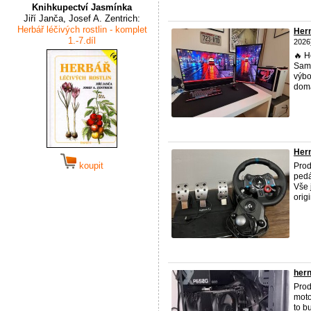
Knihkupectví Jasmínka
Jiří Janča, Josef A. Zentrich:
Herbář léčivých rostlin - komplet
Her
1.-7.díl
2026
🔥 H
Sams
výbo
domá
Hern
koupit
Prod
pedá
Vše 
origi
hern
Prod
moto
to b