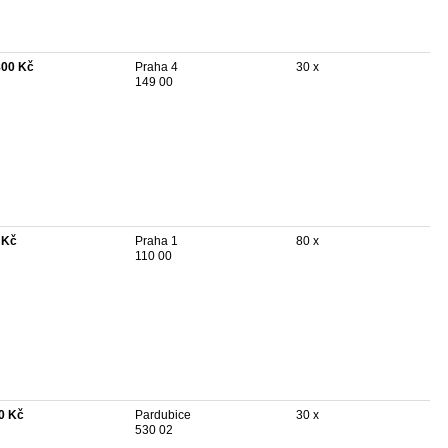
800 Kč
Praha 4
30 x
149 00
 Kč
Praha 1
80 x
110 00
0 Kč
Pardubice
30 x
530 02