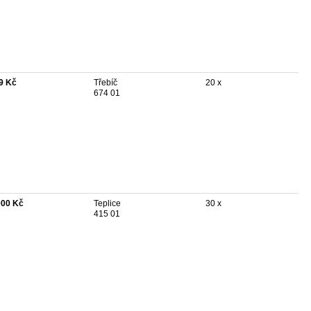
9 Kč
Třebíč
20 x
674 01
000 Kč
Teplice
30 x
415 01