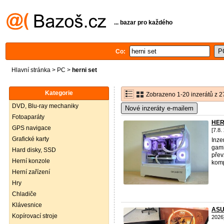
... bazar pro každého
Co:
Hlavní stránka
>
PC
>
herni set
Kategorie
Zobrazeno 1-20 inzerátů z 2
DVD, Blu-ray mechaniky
Nové inzeráty e-mailem
Fotoaparáty
HER
GPS navigace
[7.8.
Grafické karty
Inze
gami
Hard disky, SSD
přev
Herní konzole
komp
Herní zařízení
Hry
Chladiče
Klávesnice
ASU
Kopírovací stroje
2026