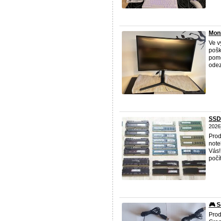
Moni
Ve v
pošk
pomě
odez
SSD
2026
Prod
note
Vás!
počí
🎮 
Prod