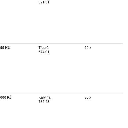
391 31
999 Kč
Třebíč
69 x
674 01
 000 Kč
Karviná
80 x
735 43