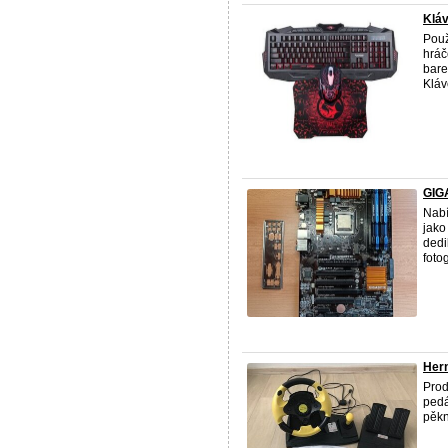
Klá
Použ
hráč
bare
Kláv
GIG
Nabí
jako
dedi
fotog
Hern
Prod
pedá
pěkn