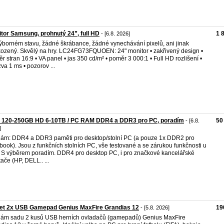
tor Samsung, prohnutý 24”, full HD
1 
- [6.8. 2026]
ýborném stavu, žádné škrábance, žádné vynechávání pixelů, ani jinak
ozený. Skvělý na hry. LC24FG73FQUOEN: 24" monitor • zakřivený design •
r stran 16:9 • VA panel • jas 350 cd/m² • poměr 3 000:1 • Full HD rozlišení •
va 1 ms • pozorov ...
 120-250GB HD 6-10TB / PC RAM DDR4 a DDR3 pro PC, poradím
50
- [6.8.
]
ám: DDR4 a DDR3 paměti pro desktop/stolní PC (a pouze 1x DDR2 pro
book). Jsou z funkčních stolních PC, vše testované a se zárukou funkčnosti u
 S výběrem poradím. DDR4 pro desktop PC, i pro značkové kancelářské
tače (HP, DELL.. ...
Set 2x USB Gamepad Genius MaxFire Grandias 12
19
- [5.8. 2026]
ám sadu 2 kusů USB herních ovladačů (gamepadů) Genius MaxFire