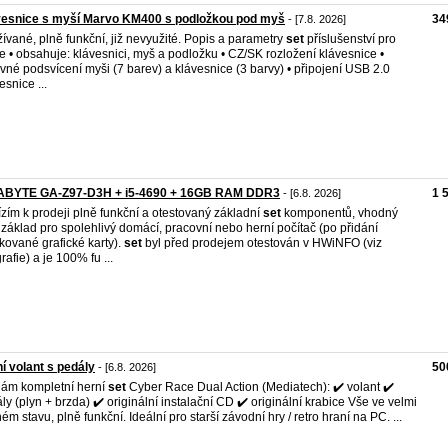
vesnice s myší Marvo KM400 s podložkou pod myš
34
- [7.8. 2026]
ívané, plně funkční, již nevyužité. Popis a parametry
set
příslušenství pro
e • obsahuje: klávesnici, myš a podložku • CZ/SK rozložení klávesnice •
vné podsvícení myši (7 barev) a klávesnice (3 barvy) • připojení USB 2.0
esnice ...
ABYTE GA-Z97-D3H + i5-4690 + 16GB RAM DDR3
1 
- [6.8. 2026]
zím k prodeji plně funkční a otestovaný základní
set
komponentů, vhodný
 základ pro spolehlivý domácí, pracovní nebo herní počítač (po přidání
kované grafické karty).
set
byl před prodejem otestován v HWiNFO (viz
rafie) a je 100% fu ...
í volant s pedály
50
- [6.8. 2026]
ám kompletní herní
set
Cyber Race Dual Action (Mediatech): ✔️ volant ✔️
ly (plyn + brzda) ✔️ originální instalační CD ✔️ originální krabice Vše ve velmi
ém stavu, plně funkční. Ideální pro starší závodní hry / retro hraní na PC. ...