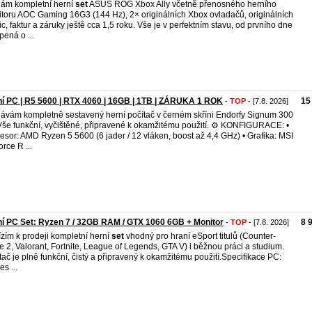
ám kompletní herní
set
ASUS ROG Xbox Ally včetně přenosného herního
toru AOC Gaming 16G3 (144 Hz), 2× originálních Xbox ovladačů, originálních
ic, faktur a záruky ještě cca 1,5 roku. Vše je v perfektním stavu, od prvního dne
pená o ...
í PC | R5 5600 | RTX 4060 | 16GB | 1TB | ZÁRUKA 1 ROK
15
-
TOP
- [7.8. 2026]
ávám kompletně sestavený herní počítač v černém skříni Endorfy Signum 300
 Vše funkční, vyčištěné, připravené k okamžitému použití. ⚙️ KONFIGURACE: •
esor: AMD Ryzen 5 5600 (6 jader / 12 vláken, boost až 4,4 GHz) • Grafika: MSI
rce R ...
í PC Set: Ryzen 7 / 32GB RAM / GTX 1060 6GB + Monitor
8 
-
TOP
- [7.8. 2026]
zím k prodeji kompletní herní
set
vhodný pro hraní eSport titulů (Counter-
ke 2, Valorant, Fortnite, League of Legends, GTA V) i běžnou práci a studium.
tač je plně funkční, čistý a připravený k okamžitému použití. ​Specifikace PC: ​
s ...