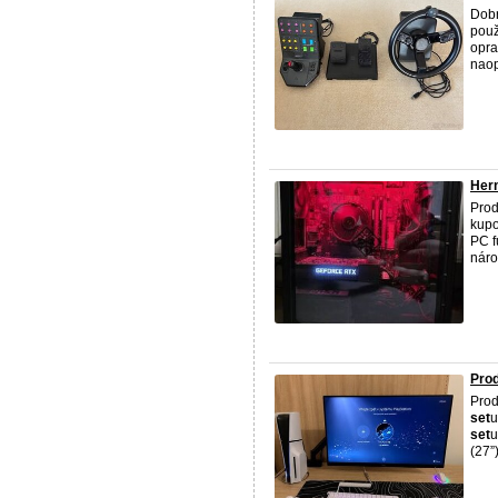
Dobr
použ
opra
naop
Hern
Prod
kupo
PC f
náro
Prod
Prod
set
u
set
u
(27”)