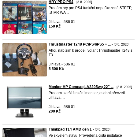
HRY PRO PS4
- [8.8. 2026]
Prodám hry pro PS4 funkční nepoškozené STEEP,
,STAR WA ...
Jihlava - 586 01
150 Kč
Thrustmaster T248 PC/PS4/PS5 + ...
- [8.8. 2026]
Ahoj, nabízím k prodeji volant Thrustmaster T248 s
T3 ...
Jihlava - 586 01
5 500 Kč
Monitor HP Compaq LA2205wg 22" ...
- [8.8. 2026]
Prodam starší funkční monitor, osobní převzetí
Jihlava. ...
Jihlava - 586 01
200 Kč
Thinkpad T14 AMD gen 1
- [8.8. 2026]
Ve skvělém stavu. Provedena čistá instalace