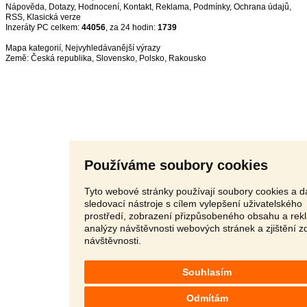
Nápověda
,
Dotazy
,
Hodnocení
,
Kontakt
,
Reklama
,
Podmínky
,
Ochrana údajů
,
RSS
,
Inzeráty PC celkem:
44056
, za 24 hodin:
1739
Mapa kategorií
,
Nejvyhledávanější výrazy
Země:
Česká republika
,
Slovensko
,
Polsko
,
Rakousko
Používáme soubory cookies
Tyto webové stránky používají soubory cookies a da
sledovací nástroje s cílem vylepšení uživatelského
prostředí, zobrazení přizpůsobeného obsahu a rek
analýzy návštěvnosti webových stránek a zjištění z
návštěvnosti.
Souhlasím
Odmítám