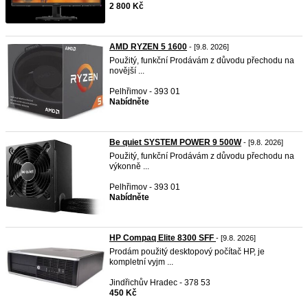
2 800 Kč
AMD RYZEN 5 1600
- [9.8. 2026]
Použitý, funkční Prodávám z důvodu přechodu na
novější ...
Pelhřimov - 393 01
Nabídněte
Be quiet SYSTEM POWER 9 500W
- [9.8. 2026]
Použitý, funkční Prodávám z důvodu přechodu na
výkonně ...
Pelhřimov - 393 01
Nabídněte
HP Compaq Elite 8300 SFF
- [9.8. 2026]
Prodám použitý desktopový počítač HP, je
kompletní vyjm ...
Jindřichův Hradec - 378 53
450 Kč