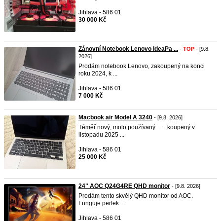
Jihlava - 586 01
30 000 Kč
Zánovní Notebook Lenovo IdeaPa ...
-
TOP
- [9.8.
2026]
Prodám notebook Lenovo, zakoupený na konci
roku 2024, k ...
Jihlava - 586 01
7 000 Kč
Macbook air Model A 3240
- [9.8. 2026]
Téměř nový, molo používaný ….. koupený v
listopadu 2025 ...
Jihlava - 586 01
25 000 Kč
24" AOC Q24G4RE QHD monitor
- [9.8. 2026]
Prodám tento skvělý QHD monitor od AOC.
Funguje perfek ...
Jihlava - 586 01