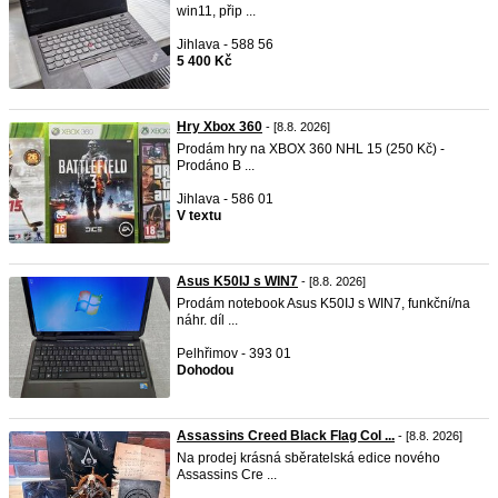
win11, přip ...
Jihlava - 588 56
5 400 Kč
Hry Xbox 360
- [8.8. 2026]
Prodám hry na XBOX 360 NHL 15 (250 Kč) -
Prodáno B ...
Jihlava - 586 01
V textu
Asus K50IJ s WIN7
- [8.8. 2026]
Prodám notebook Asus K50IJ s WIN7, funkční/na
náhr. díl ...
Pelhřimov - 393 01
Dohodou
Assassins Creed Black Flag Col ...
- [8.8. 2026]
Na prodej krásná sběratelská edice nového
Assassins Cre ...