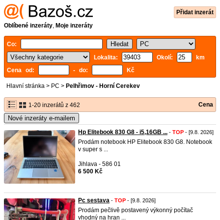
Přidat inzerát
Oblíbené inzeráty
,
Moje inzeráty
Co:
Lokalita:
Okolí:
km
Cena od:
- do:
Kč
Hlavní stránka
>
PC
>
Pelhřimov - Horní Cerekev
Cena
1-20 inzerátů z 462
Nové inzeráty e-mailem
Hp Elitebook 830 G8 - i5,16GB ...
-
TOP
- [9.8. 2026]
Prodám notebook HP Elitebook 830 G8. Notebook
v super s ...
Jihlava - 586 01
6 500 Kč
Pc sestava
-
TOP
- [9.8. 2026]
Prodám pečlivě postavený výkonný počítač
vhodný na hran ...