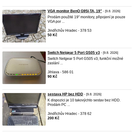
VGA monitor BenQ G95I-TA, 19"
- [9.8. 2026]
Prodám použité 19" monitory, připojení je pouze
VGA por ...
Jindřichův Hradec - 378 53
50 Kč
Switch Netgear 5 Port GS05 v3
- [9.8. 2026]
Switch Netgear 5 Port GS05 v3, funkční možné
zaslání ...
Jihlava - 586 01
90 Kč
sestava HP bez HDD
- [9.8. 2026]
K dispozici je 10 takovýchto sestav bez HDD.
Prodám PC ...
Jindřichův Hradec - 378 62
200 Kč