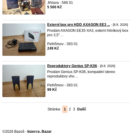
Jihlava - 586 01
5 500 Kč
Externí box pro HDD AXAGON EE3 ...
- [8.8. 2026]
Prodám AXAGON EE35-XA3, externí hliníkový box
pro 3,5" ...
Pelhřimov - 393 01
249 Kč
Reproduktory Genius SP-K06
- [8.8. 2026]
Prodám Genius SP-K06, kompaktní stereo
reproduktory vho ...
Pelhřimov - 393 01
99 Kč
Stránka:
1
2
3
Další
©2026 Bazoš -
Inzerce, Bazar