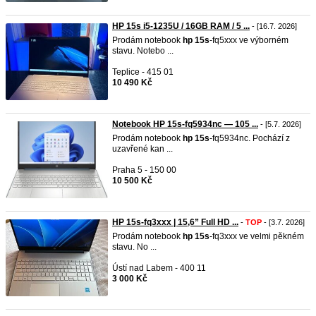
HP 15s i5-1235U / 16GB RAM / 5 ...
- [16.7. 2026]
Prodám notebook
hp
15s
-fq5xxx ve výborném
stavu. Notebo ...
Teplice - 415 01
10 490 Kč
Notebook HP 15s-fq5934nc — 105 ...
- [5.7. 2026]
Prodám notebook
hp
15s
-fq5934nc. Pochází z
uzavřené kan ...
Praha 5 - 150 00
10 500 Kč
HP 15s-fq3xxx | 15,6” Full HD ...
-
TOP
- [3.7. 2026]
Prodám notebook
hp
15s
-fq3xxx ve velmi pěkném
stavu. No ...
Ústí nad Labem - 400 11
3 000 Kč