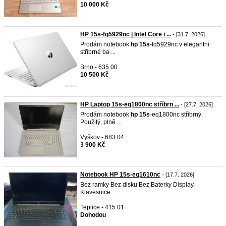
10 000 Kč
HP 15s-fq5929nc | Intel Core i ...
- [31.7. 2026]
Prodám notebook
hp
15s
-fq5929nc v elegantní
stříbrné ba ...
Brno - 635 00
10 500 Kč
HP Laptop 15s-eq1800nc stříbrn ...
- [27.7. 2026]
Prodám notebook
hp
15s
-eq1800nc stříbrný.
Použitý, plně ...
Vyškov - 683 04
3 900 Kč
Notebook HP 15s-eq1610nc
- [17.7. 2026]
Bez ramky Bez disku Bez Baterky Display,
Klavesnice ...
Teplice - 415 01
Dohodou