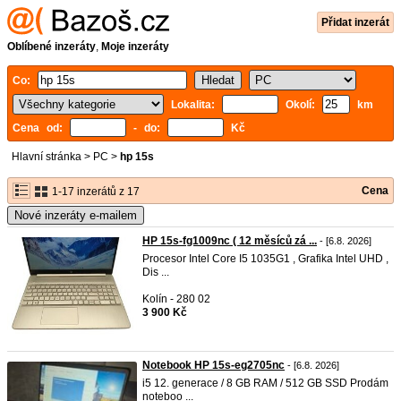
Přidat inzerát
Oblíbené inzeráty
,
Moje inzeráty
Co:
Lokalita:
Okolí:
km
Cena od:
- do:
Kč
Hlavní stránka
>
PC
>
hp 15s
Cena
1-17 inzerátů z 17
Nové inzeráty e-mailem
HP 15s-fg1009nc ( 12 měsíců zá ...
- [6.8. 2026]
Procesor Intel Core I5 1035G1 , Grafika Intel UHD ,
Dis ...
Kolín - 280 02
3 900 Kč
Notebook HP 15s-eg2705nc
- [6.8. 2026]
i5 12. generace / 8 GB RAM / 512 GB SSD Prodám
noteboo ...