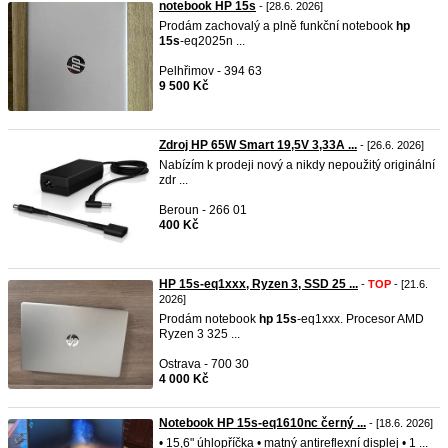
notebook HP 15s
- [28.6. 2026]
Prodám zachovalý a plně funkční notebook
hp
15s
-eq2025n ...
Pelhřimov - 394 63
9 500 Kč
Zdroj HP 65W Smart 19,5V 3,33A ...
- [26.6. 2026]
Nabízím k prodeji nový a nikdy nepoužitý originální
zdr ...
Beroun - 266 01
400 Kč
HP 15s-eq1xxx, Ryzen 3, SSD 25 ...
-
TOP
- [21.6.
2026]
Prodám notebook
hp
15s
-eq1xxx. Procesor AMD
Ryzen 3 325 ...
Ostrava - 700 30
4 000 Kč
Notebook HP 15s-eq1610nc černý ...
- [18.6. 2026]
• 15,6" úhlopříčka • matný antireflexní displej • 1 ...