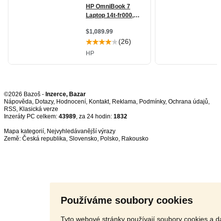
©2026 Bazoš -
Inzerce, Bazar
Nápověda
,
Dotazy
,
Hodnocení
,
Kontakt
,
Reklama
,
Podmínky
,
Ochrana údajů
,
RSS
,
Inzeráty PC celkem:
43989
, za 24 hodin:
1832
Mapa kategorií
,
Nejvyhledávanější výrazy
Země:
Česká republika
,
Slovensko
,
Polsko
,
Rakousko
Používáme soubory cookies
Tyto webové stránky používají soubory cookies a da