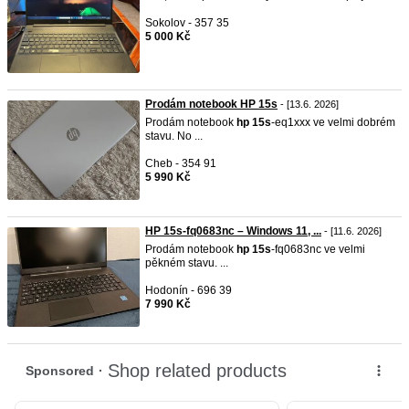
Sokolov - 357 35
5 000 Kč
Prodám notebook HP 15s
- [13.6. 2026]
Prodám notebook
hp
15s
-eq1xxx ve velmi dobrém
stavu. No ...
Cheb - 354 91
5 990 Kč
HP 15s-fq0683nc – Windows 11, ...
- [11.6. 2026]
Prodám notebook
hp
15s
-fq0683nc ve velmi
pěkném stavu. ...
Hodonín - 696 39
7 990 Kč