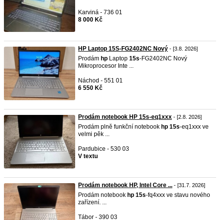
Karviná - 736 01
8 000 Kč
HP Laptop 15S-FG2402NC Nový
- [3.8. 2026]
Prodám
hp
Laptop
15s
-FG2402NC Nový
Mikroprocesor Inte ...
Náchod - 551 01
6 550 Kč
Prodám notebook HP 15s-eq1xxx
- [2.8. 2026]
Prodám plně funkční notebook
hp
15s
-eq1xxx ve
velmi pěk ...
Pardubice - 530 03
V textu
Prodám notebook HP, Intel Core ...
- [31.7. 2026]
Prodám notebook
hp
15s
-fq4xxx ve stavu nového
zařízení. ...
Tábor - 390 03