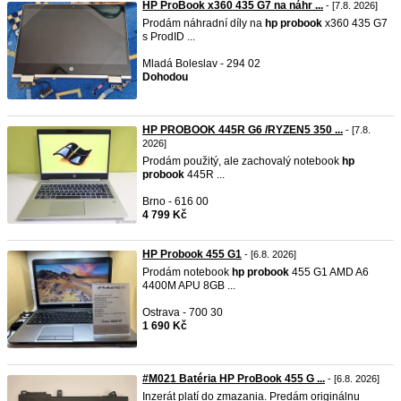
HP ProBook x360 435 G7 na náhr ...
- [7.8. 2026]
Prodám náhradní díly na
hp
probook
x360 435 G7
s ProdID ...
Mladá Boleslav - 294 02
Dohodou
HP PROBOOK 445R G6 /RYZEN5 350 ...
- [7.8.
2026]
Prodám použitý, ale zachovalý notebook
hp
probook
445R ...
Brno - 616 00
4 799 Kč
HP Probook 455 G1
- [6.8. 2026]
Prodám notebook
hp
probook
455 G1 AMD A6
4400M APU 8GB ...
Ostrava - 700 30
1 690 Kč
#M021 Batéria HP ProBook 455 G ...
- [6.8. 2026]
Inzerát platí do zmazania. Predám originálnu