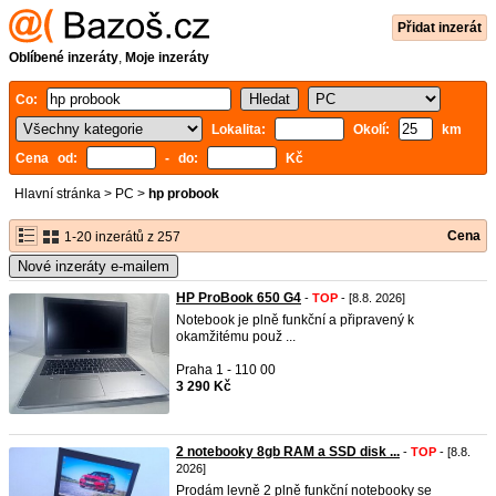
Přidat inzerát
Oblíbené inzeráty
,
Moje inzeráty
Co:
Lokalita:
Okolí:
km
Cena od:
- do:
Kč
Hlavní stránka
>
PC
>
hp probook
Cena
1-20 inzerátů z 257
Nové inzeráty e-mailem
HP ProBook 650 G4
-
TOP
- [8.8. 2026]
Notebook je plně funkční a připravený k
okamžitému použ ...
Praha 1 - 110 00
3 290 Kč
2 notebooky 8gb RAM a SSD disk ...
-
TOP
- [8.8.
2026]
Prodám levně 2 plně funkční notebooky se