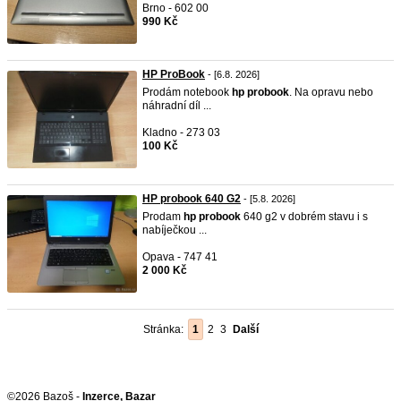
Brno - 602 00
990 Kč
HP ProBook
- [6.8. 2026]
Prodám notebook
hp
probook
. Na opravu nebo
náhradní díl ...
Kladno - 273 03
100 Kč
HP probook 640 G2
- [5.8. 2026]
Prodam
hp
probook
640 g2 v dobrém stavu i s
nabíječkou ...
Opava - 747 41
2 000 Kč
Stránka:
1
2
3
Další
©2026 Bazoš -
Inzerce, Bazar