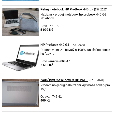
Pěkný notebook HP ProBook 445 ...
- [7.8. 2026]
Nabízím k prodeji notebook
hp
probook
445 G9.
Notebook ...
Brno - 621 00
5 999 Kč
HP ProBook 440 G4
- [7.8. 2026]
Prodám velmi zachovalý a 100% funkční notebook
hp
řady ...
Brno venkov - 664 47
2 600 Kč
Zadní kryt (base cover) HP Pro ...
- [7.8. 2026]
Prodám nový originální zadní kryt (base cover) pro
15,6 ...
Opava - 747 41
400 Kč