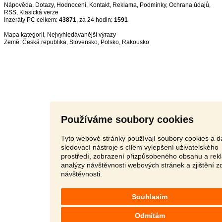
Nápověda
,
Dotazy
,
Hodnocení
,
Kontakt
,
Reklama
,
Podmínky
,
Ochrana údajů
,
RSS
,
Inzeráty PC celkem:
43871
, za 24 hodin:
1591
Mapa kategorií
,
Nejvyhledávanější výrazy
Země:
Česká republika
,
Slovensko
,
Polsko
,
Rakousko
Používáme soubory cookies
Tyto webové stránky používají soubory cookies a da
sledovací nástroje s cílem vylepšení uživatelského
prostředí, zobrazení přizpůsobeného obsahu a rek
analýzy návštěvnosti webových stránek a zjištění z
návštěvnosti.
Souhlasím
Odmítám