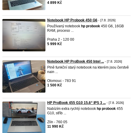
4 899 Kč
Notebook HP Probook 450 G6
- [7.8. 2026]
Používaný notebook
hp
probook
450 G6, 16GB
RAM, proceso ...
Praha 2 - 120 00
5 999 Kč
Notebook HP ProBook 450 Intel ...
- [7.8. 2026]
Plně funkční starý notebook na kterém jsou čerstvě
nain ...
Olomouc - 783 91
1 500 Kč
HP ProBook 455 G10 15.6“ IPS 3 ...
- [7.8. 2026]
Nabízím extra rychlý notebook
hp
probook
455
G10, stříb ...
Zlín - 760 05
11 990 Kč