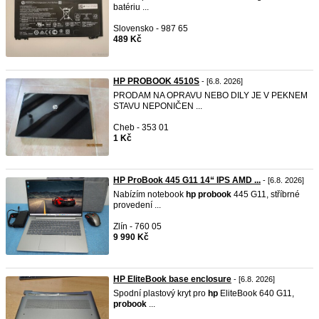
batériu ...
Slovensko - 987 65
489 Kč
HP PROBOOK 4510S
- [6.8. 2026]
PRODAM NA OPRAVU NEBO DILY JE V PEKNEM
STAVU NEPONIČEN ...
Cheb - 353 01
1 Kč
HP ProBook 445 G11 14“ IPS AMD ...
- [6.8. 2026]
Nabízím notebook
hp
probook
445 G11, stříbrné
provedení ...
Zlín - 760 05
9 990 Kč
HP EliteBook base enclosure
- [6.8. 2026]
Spodní plastový kryt pro
hp
EliteBook 640 G11,
probook
...