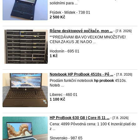
solidními para ...
Frýdek - Místek - 738 01
2 500 Kč
Rôzne desktopové počítače, mon ...
- [7.8. 2026]
**PREDÁVAM IBA VO VEĽKOM MNOŽSTVE!
CENA ZA KUS JE NA DO ...
Hodonín - 695 01
1 Kč
Notebook HP ProBook 4510s - Pě ...
- [7.8. 2026]
Prodám funkční notebook
hp
probook
4510s.
Noteb ...
Liberec - 460 01
1 100 Kč
HP ProBook 630 G8 | Core i5 11 ...
- [7.8. 2026]
Cena: 4899 Pôvodná cena: 1 100 € Inzerát platí do
z ...
Slovensko - 987 65