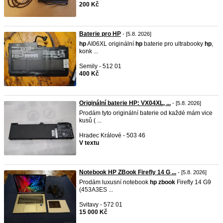
200 Kč
Baterie pro HP
- [5.8. 2026]
hp
AI06XL originální
hp
baterie pro ultrabooky
hp
,
konk ...
Semily - 512 01
400 Kč
Originální baterie HP: VX04XL, ...
- [5.8. 2026]
Prodám tyto originální baterie od každé mám vice
kusů ( ...
Hradec Králové - 503 46
V textu
Notebook HP ZBook Firefly 14 G ...
- [5.8. 2026]
Prodám luxusní notebook
hp
zbook
Firefly 14 G9
(453A3ES ...
Svitavy - 572 01
15 000 Kč