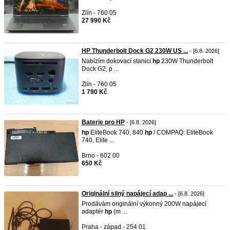
Zlín - 760 05
27 990 Kč
HP Thunderbolt Dock G2 230W US ...
- [6.8. 2026]
Nabízím dokovací stanici
hp
230W Thunderbolt
Dock G2, p ...
Zlín - 760 05
1 790 Kč
Baterie pro HP
- [6.8. 2026]
hp
EliteBook 740, 840
hp
/ COMPAQ: EliteBook
740, Elite ...
Brno - 602 00
650 Kč
Originální silný napájecí adap ...
- [6.8. 2026]
Prodávám originální výkonný 200W napájecí
adaptér
hp
(m ...
Praha - západ - 254 01