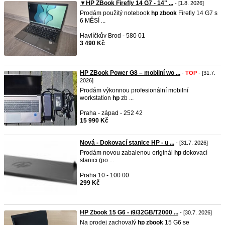
▼HP ZBook Firefly 14 G7 - 14" ...
- [1.8. 2026]
Prodám použitý notebook
hp
zbook
Firefly 14 G7 s
6 MĚSÍ ...
Havlíčkův Brod - 580 01
3 490 Kč
HP ZBook Power G8 – mobilní wo ...
-
TOP
- [31.7.
2026]
Prodám výkonnou profesionální mobilní
workstation
hp
zb ...
Praha - západ - 252 42
15 990 Kč
Nová - Dokovací stanice HP - u ...
- [31.7. 2026]
Prodám novou zabalenou originál
hp
dokovací
stanici (po ...
Praha 10 - 100 00
299 Kč
HP Zbook 15 G6 - i9/32GB/T2000 ...
- [30.7. 2026]
Na prodej zachovalý
hp
zbook
15 G6 se