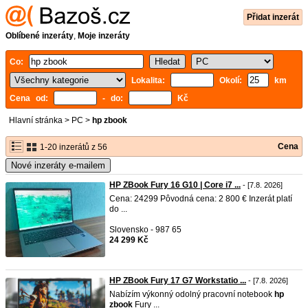
Přidat inzerát
Oblíbené inzeráty
,
Moje inzeráty
Co:
Lokalita:
Okolí:
km
Cena od:
- do:
Kč
Hlavní stránka
>
PC
>
hp zbook
Cena
1-20 inzerátů z 56
Nové inzeráty e-mailem
HP ZBook Fury 16 G10 | Core i7 ...
- [7.8. 2026]
Cena: 24299 Pôvodná cena: 2 800 € Inzerát platí
do ...
Slovensko - 987 65
24 299 Kč
HP ZBook Fury 17 G7 Workstatio ...
- [7.8. 2026]
Nabízím výkonný odolný pracovní notebook
hp
zbook
Fury ...