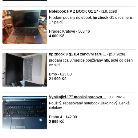
Notebook HP Z BOOK G1 17
- [2.8. 2026]
Prodám použitý notebook
hp
zbook
G1 o rozměru
17 palců ...
Hradec Králové - 503 46
4 000 Kč
hp zbook 8 g1 i14 zanovni zaru ...
- [2.8. 2026]
prodam cca 3.mesice používaný ntb, poté odložen
ve skri ...
Brno - 625 00
21 999 Kč
Vynikající 17" mobilní pracovn ...
- [1.8. 2026]
Použitý, repasovaný notebook, jako nový. Lehká
celokov ...
Praha 4 - 142 00
2 999 Kč