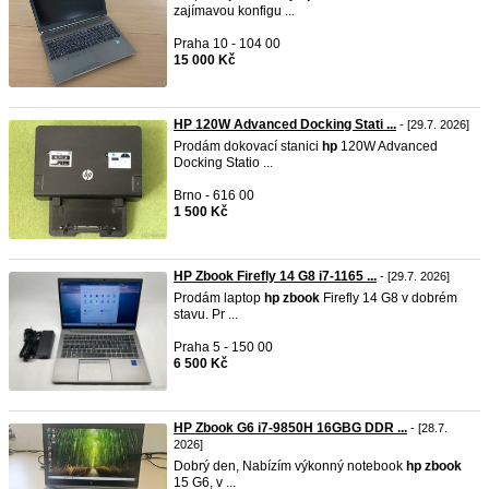
zajímavou konfigu ...
Praha 10 - 104 00
15 000 Kč
HP 120W Advanced Docking Stati ...
- [29.7. 2026]
Prodám dokovací stanici
hp
120W Advanced
Docking Statio ...
Brno - 616 00
1 500 Kč
HP Zbook Firefly 14 G8 i7-1165 ...
- [29.7. 2026]
Prodám laptop
hp
zbook
Firefly 14 G8 v dobrém
stavu. Pr ...
Praha 5 - 150 00
6 500 Kč
HP Zbook G6 i7-9850H 16GBG DDR ...
- [28.7.
2026]
Dobrý den, Nabízím výkonný notebook
hp
zbook
15 G6, v ...