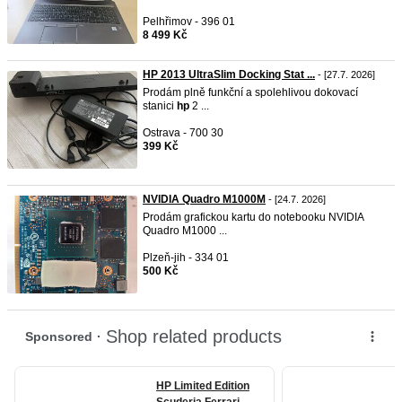
Pelhřimov - 396 01
8 499 Kč
HP 2013 UltraSlim Docking Stat ...
- [27.7. 2026]
Prodám plně funkční a spolehlivou dokovací
stanici
hp
2 ...
Ostrava - 700 30
399 Kč
NVIDIA Quadro M1000M
- [24.7. 2026]
Prodám grafickou kartu do notebooku NVIDIA
Quadro M1000 ...
Plzeň-jih - 334 01
500 Kč